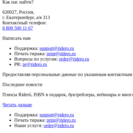
Как нас найти?
620027
,
Россия
,
г. Екатеринбург, а/я 313
Контактный телефон
:
8 800 500 11 67
Написать нам
Поддержка
:
support@ridero.ru
Печать тиража
:
print@ridero.ru
Вопросы по услугам
:
order@ridero.ru
PR
:
pr@ridero.ru
Предоставляя персональные данные по указанным контактным д
Последние новости
Плюсы Rideró, ISBN в подарок, буктрейлеры, вебинары и мног
Читать дальше
Поддержка
:
support@ridero.ru
Печать тиража
:
print@ridero.ru
Наши услуги
:
order@ridero.ru