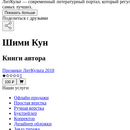
ЛитКульт — современный литературный портал, который регул
самых лучших.
Показать больше
Поделиться с друзьями
Шими Кун
Книги автора
Прозаики ЛитКульта 2018
1
100 ₽
Наши услуги
Офлайн-продажи
Простая верстка
Ручная верстка
Буктрейлер
Корректор
Дизайнер обложки
Заказ тиража