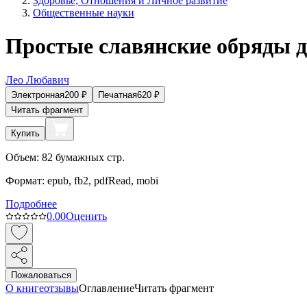
Здоровье, Отношения и Личное развитие
Общественные науки
Простые славянские обряды д
Лео Любавич
Электронная
200
₽
Печатная
620
₽
Читать фрагмент
Купить
Объем:
82
бумажных стр.
Формат:
epub, fb2, pdfRead, mobi
Подробнее
0.0
0
Оценить
Пожаловаться
О книге
отзывы
Оглавление
Читать фрагмент