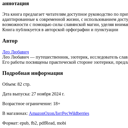
аннотация
Эта книга предлагает читателям доступное руководство по пр
адаптированные к современной жизни, с использованием дост
возможности с помощью силы славянской магии, уделяя внима
Книга публикуется в авторской орфографии и пунктуации
Автор
Лео Любавич
Лео Любавич — путешественник, эзотерик, исследователь слав
Его работы посвящены практической стороне эзотерики, предл
Подробная информация
Объем:
82
стр.
Дата выпуска:
27 ноября 2024 г.
Возрастное ограничение:
18
+
В магазинах:
Amazon
Ozon
ЛитРес
Wildberries
Формат:
epub, fb2, pdfRead, mobi