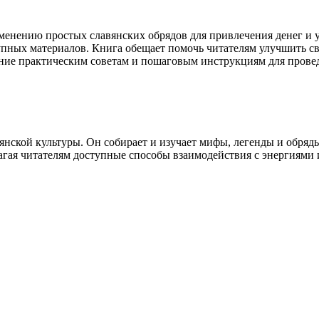
именению простых славянских обрядов для привлечения денег и 
упных материалов. Книга обещает помочь читателям улучшить с
ние практическим советам и пошаговым инструкциям для провед
янской культуры. Он собирает и изучает мифы, легенды и обряд
агая читателям доступные способы взаимодействия с энергиями