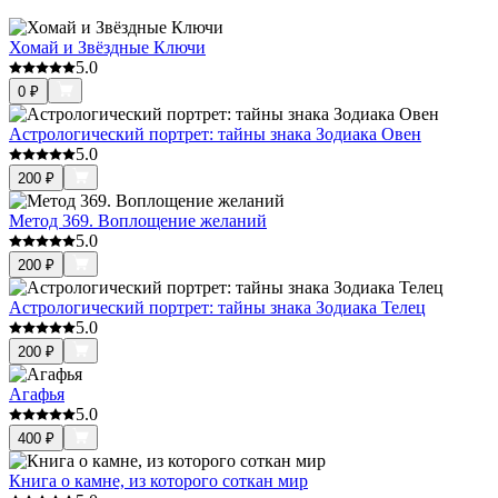
Хомай и Звёздные Ключи
5.0
0
₽
Астрологический портрет: тайны знака Зодиака Овен
5.0
200
₽
Метод 369. Воплощение желаний
5.0
200
₽
Астрологический портрет: тайны знака Зодиака Телец
5.0
200
₽
Агафья
5.0
400
₽
Книга о камне, из которого соткан мир