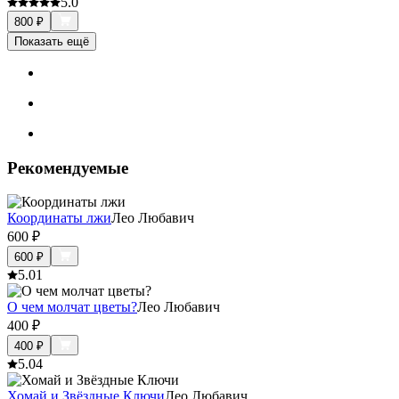
5.0
800
₽
Показать ещё
Рекомендуемые
Координаты лжи
Лео Любавич
600
₽
600
₽
5.0
1
О чем молчат цветы?
Лео Любавич
400
₽
400
₽
5.0
4
Хомай и Звёздные Ключи
Лео Любавич