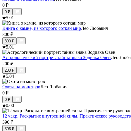
0
₽
0
₽
5.0
1
Книга о камне, из которого соткан мир
Лео Любавич
800
₽
800
₽
5.0
1
Астрологический портрет: тайны знака Зодиака Овен
Лео Люба
200
₽
200
₽
5.0
4
Охота на монстров
Лео Любавич
0
₽
0
₽
0.0
0
12 чакр. Раскрытие внутренней силы. Практическое руководст
396
₽
396
₽