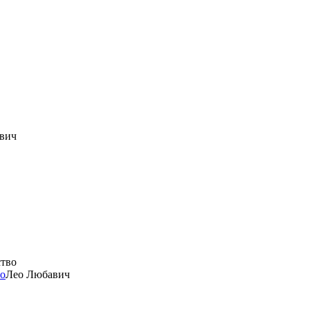
вич
во
Лео Любавич