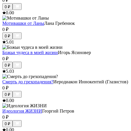
0
₽
0
₽
0.0
0
Мотивашки от Ланы
Лана Гребенюк
0
₽
0
₽
5.0
1
Божьи чудеса в моей жизни
Игорь Ясиновер
0
₽
0
₽
5.0
3
Смерть до грехопадения?
Иеродиакон Иннокентий (Глазистов)
0
₽
0
₽
0.0
0
Идеология ЖИЗНИ
Георгий Петров
0
₽
0
₽
0.0
0