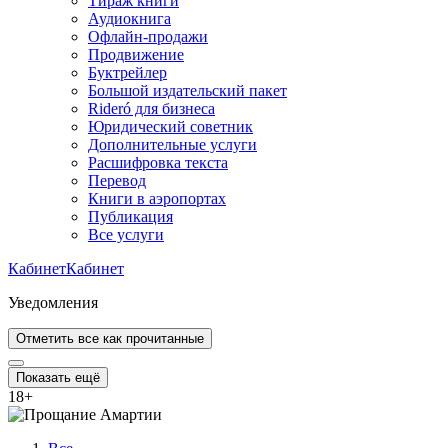
Тираж книги
Аудиокнига
Офлайн-продажи
Продвижение
Буктрейлер
Большой издательский пакет
Rideró для бизнеса
Юридический советник
Дополнительные услуги
Расшифровка текста
Перевод
Книги в аэропортах
Публикация
Все услуги
Кабинет
Кабинет
Уведомления
Отметить все как прочитанные
Показать ещё
18
+