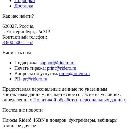
Подборки
Доставка
Как нас найти?
620027
,
Россия
,
г. Екатеринбург, а/я 313
Контактный телефон
:
8 800 500 11 67
Написать нам
Поддержка
:
support@ridero.ru
Печать тиража
:
print@ridero.ru
Вопросы по услугам
:
order@ridero.ru
PR
:
pr@ridero.ru
Предоставляя персональные данные по указанным
контактным данным, вы даёте своё согласие на условиях,
определенных
Политикой обработки персональных данных
Последние новости
Плюсы Rideró, ISBN в подарок, буктрейлеры, вебинары
и многое другое