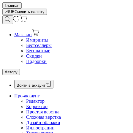
Главная
RUB
Сменить валюту
Магазин
Импринты
Бестселлеры
Бесплатные
Скидки
Подборки
Автору
Войти в аккаунт
Про-аккаунт
Редактор
Корректор
Простая верстка
Сложная верстка
Дизайн обложки
Иллюстрации