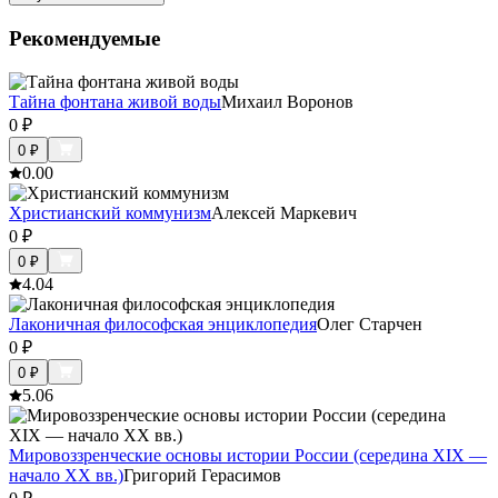
Рекомендуемые
Тайна фонтана живой воды
Михаил Воронов
0
₽
0
₽
0.0
0
Христианский коммунизм
Алексей Маркевич
0
₽
0
₽
4.0
4
Лаконичная философская энциклопедия
Олег Старчен
0
₽
0
₽
5.0
6
Мировоззренческие основы истории России (середина XIX —
начало XX вв.)
Григорий Герасимов