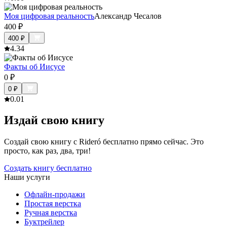
Моя цифровая реальность
Александр Чесалов
400
₽
400
₽
4.3
4
Факты об Иисусе
0
₽
0
₽
0.0
1
Издай свою книгу
Создай свою книгу с Rideró бесплатно прямо сейчас. Это
просто, как раз, два, три!
Создать книгу бесплатно
Наши услуги
Офлайн-продажи
Простая верстка
Ручная верстка
Буктрейлер