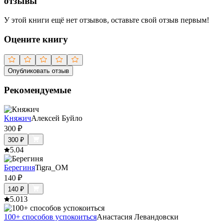
отзывы
У этой книги ещё нет отзывов, оставьте свой отзыв первым!
Оцените книгу
Опубликовать отзыв
Рекомендуемые
Княжич
Алексей Буйло
300
₽
300
₽
5.0
4
Берегиня
Tigra_OM
140
₽
140
₽
5.0
13
100+ способов успокоиться
Анастасия Левандовски