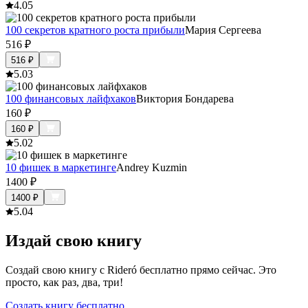
4.0
5
100 секретов кратного роста прибыли
Мария Сергеева
516
₽
516
₽
5.0
3
100 финансовых лайфхаков
Виктория Бондарева
160
₽
160
₽
5.0
2
10 фишек в маркетинге
Andrey Kuzmin
1400
₽
1400
₽
5.0
4
Издай свою книгу
Создай свою книгу с Rideró бесплатно прямо сейчас. Это
просто, как раз, два, три!
Создать книгу бесплатно