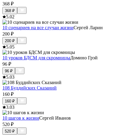
368
₽
368
₽
5.0
2
10 сценариев на все случаи жизни
Сергей Ларин
200
₽
200
₽
5.0
5
10 уроков БДСМ для скромницы
Домино Грэй
96
₽
96
₽
5.0
3
108 Буддийских Сказаний
160
₽
160
₽
3.0
3
10 шагов к жизни
Сергей Иванов
520
₽
520
₽