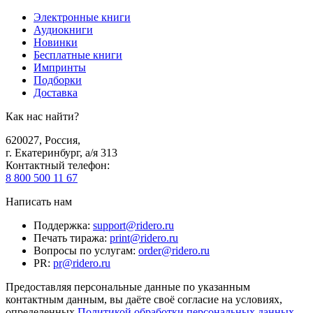
Электронные книги
Аудиокниги
Новинки
Бесплатные книги
Импринты
Подборки
Доставка
Как нас найти?
620027
,
Россия
,
г. Екатеринбург, а/я 313
Контактный телефон
:
8 800 500 11 67
Написать нам
Поддержка
:
support@ridero.ru
Печать тиража
:
print@ridero.ru
Вопросы по услугам
:
order@ridero.ru
PR
:
pr@ridero.ru
Предоставляя персональные данные по указанным
контактным данным, вы даёте своё согласие на условиях,
определенных
Политикой обработки персональных данных