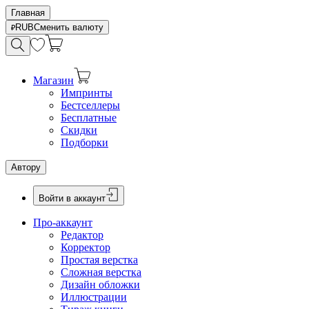
Главная
RUB
Сменить валюту
Магазин
Импринты
Бестселлеры
Бесплатные
Скидки
Подборки
Автору
Войти в аккаунт
Про-аккаунт
Редактор
Корректор
Простая верстка
Сложная верстка
Дизайн обложки
Иллюстрации