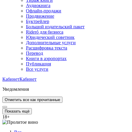
Тираж книги
Аудиокнига
Офлайн-продажи
Продвижение
Буктрейлер
Большой издательский пакет
Rideró для бизнеса
Юридический советник
Дополнительные услуги
Расшифровка текста
Перевод
Книги в аэропортах
Публикация
Все услуги
Кабинет
Кабинет
Уведомления
Отметить все как прочитанные
Показать ещё
18
+