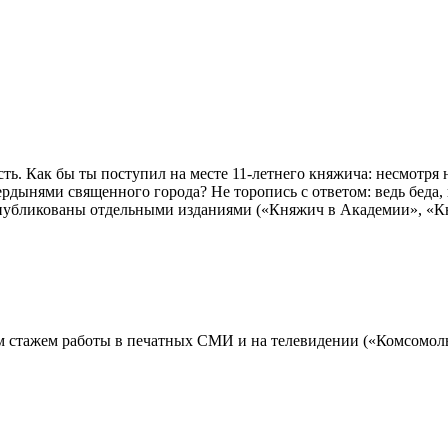
ость. Как бы ты поступил на месте 11-летнего княжича: несмотря
рдынями священного города? Не торопись с ответом: ведь беда,
публикованы отдельными изданиями («Княжич в Академии», «Кн
м стажем работы в печатных СМИ и на телевидении («Комсомольс