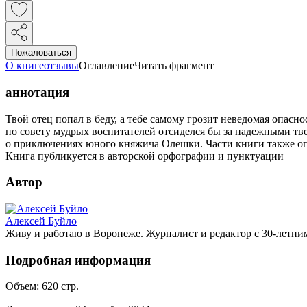
Пожаловаться
О книге
отзывы
Оглавление
Читать фрагмент
аннотация
Твой отец попал в беду, а тебе самому грозит неведомая опасн
по совету мудрых воспитателей отсиделся бы за надежными тве
о приключениях юного княжича Олешки. Части книги также о
Книга публикуется в авторской орфографии и пунктуации
Автор
Алексей Буйло
Живу и работаю в Воронеже. Журналист и редактор с 30-летни
Подробная информация
Объем:
620
стр.