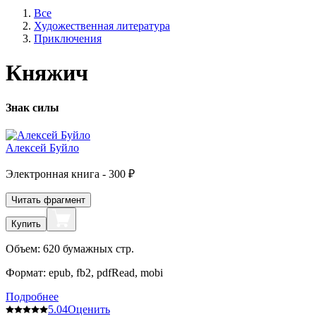
Все
Художественная литература
Приключения
Княжич
Знак силы
Алексей Буйло
Электронная
книга -
300 ₽
Читать фрагмент
Купить
Объем:
620
бумажных стр.
Формат:
epub, fb2, pdfRead, mobi
Подробнее
5.0
4
Оценить