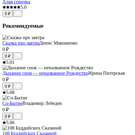
Алая сорочка
5.0
0
₽
Рекомендуемые
Сказка про завтра
Денис Макошенко
0
₽
0
₽
5.0
1
Дыхание снов — неназванное Рождество
Ирина Питерская
0
₽
0
₽
5.0
8
Со-Бытие
Владимир Лебедев
0
₽
0
₽
5.0
6
108 Буддийских Сказаний