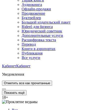
Тираж книги
Аудиокнига
Офлайн-продажи
Продвижение
Буктрейлер
Большой издательский пакет
Rideró для бизнеса
Юридический советник
Дополнительные услуги
Расшифровка текста
Перевод
Книги в аэропортах
Публикация
Все услуги
Кабинет
Кабинет
Уведомления
Отметить все как прочитанные
Показать ещё
18
+