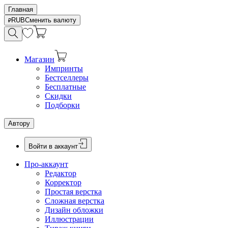
Главная
RUB
Сменить валюту
Магазин
Импринты
Бестселлеры
Бесплатные
Скидки
Подборки
Автору
Войти в аккаунт
Про-аккаунт
Редактор
Корректор
Простая верстка
Сложная верстка
Дизайн обложки
Иллюстрации