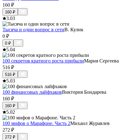
160
₽
160
₽
3.0
3
Тысяча и один вопрос в сети
В. Кулик
0
₽
0
₽
5.0
4
100 секретов кратного роста прибыли
Мария Сергеева
516
₽
516
₽
5.0
3
100 финансовых лайфхаков
Виктория Бондарева
160
₽
160
₽
5.0
2
100 мифов о Марафоне. Часть 2
Михаил Журавлев
272
₽
272
₽