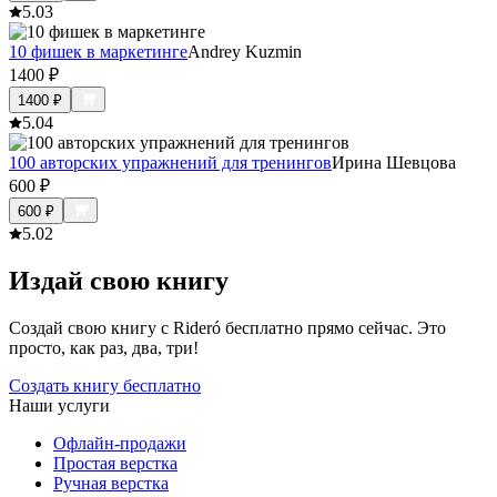
5.0
3
10 фишек в маркетинге
Andrey Kuzmin
1400
₽
1400
₽
5.0
4
100 авторских упражнений для тренингов
Ирина Шевцова
600
₽
600
₽
5.0
2
Издай свою книгу
Создай свою книгу с Rideró бесплатно прямо сейчас. Это
просто, как раз, два, три!
Создать книгу бесплатно
Наши услуги
Офлайн-продажи
Простая верстка
Ручная верстка