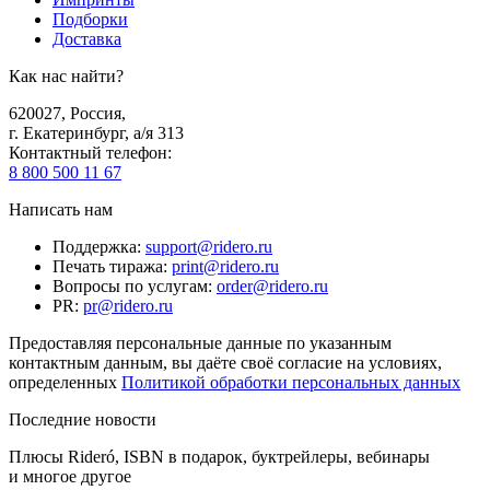
Подборки
Доставка
Как нас найти?
620027
,
Россия
,
г. Екатеринбург, а/я 313
Контактный телефон
:
8 800 500 11 67
Написать нам
Поддержка
:
support@ridero.ru
Печать тиража
:
print@ridero.ru
Вопросы по услугам
:
order@ridero.ru
PR
:
pr@ridero.ru
Предоставляя персональные данные по указанным
контактным данным, вы даёте своё согласие на условиях,
определенных
Политикой обработки персональных данных
Последние новости
Плюсы Rideró, ISBN в подарок, буктрейлеры, вебинары
и многое другое