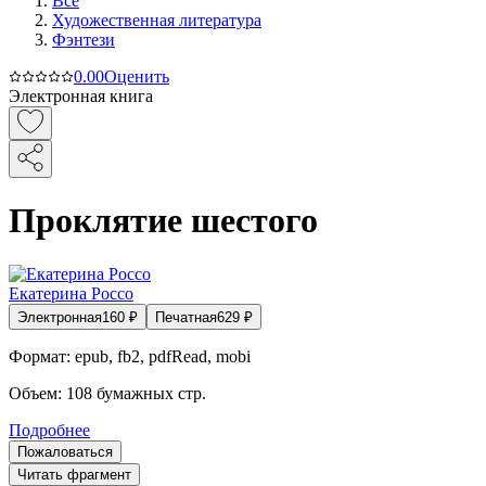
Все
Художественная литература
Фэнтези
0.0
0
Оценить
Электронная книга
Проклятие шестого
Екатерина Россо
Электронная
160
₽
Печатная
629
₽
Формат:
epub, fb2, pdfRead, mobi
Объем:
108
бумажных стр.
Подробнее
Пожаловаться
Читать фрагмент