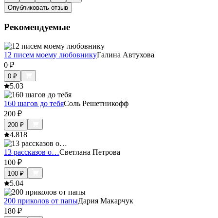
Опубликовать отзыв
Рекомендуемые
12 писем моему любовнику
Галина Автухова
0
₽
0
₽
5.0
3
160 шагов до тебя
Соль Решетникофф
200
₽
200
₽
4.8
18
13 рассказов о…
Светлана Петрова
100
₽
100
₽
5.0
4
200 приколов от папы
Дария Макарчук
180
₽