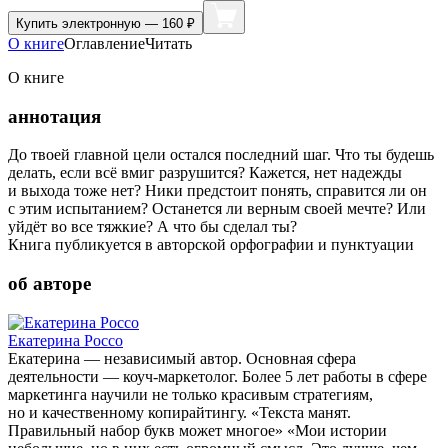
Купить
электронную — 160 ₽
О книге
Оглавление
Читать
О книге
аннотация
До твоей главной цели остался последний шаг. Что ты будешь
делать, если всё вмиг разрушится? Кажется, нет надежды
и выхода тоже нет? Ники предстоит понять, справится ли он
с этим испытанием? Останется ли верным своей мечте? Или
уйдёт во все тяжкие? А что бы сделал ты?
Книга публикуется в авторской орфографии и пунктуации
об авторе
Екатерина Россо
Екатерина — независимый автор. Основная сфера
деятельности — коуч-маркетолог. Более 5 лет работы в сфере
маркетинга научили не только красивым стратегиям,
но и качественному копирайтингу. «Текста манят.
Правильный набор букв может многое» «Мои истории