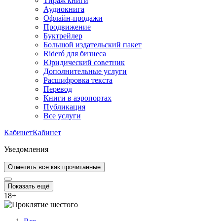
Тираж книги
Аудиокнига
Офлайн-продажи
Продвижение
Буктрейлер
Большой издательский пакет
Rideró для бизнеса
Юридический советник
Дополнительные услуги
Расшифровка текста
Перевод
Книги в аэропортах
Публикация
Все услуги
Кабинет
Кабинет
Уведомления
Отметить все как прочитанные
Показать ещё
18
+