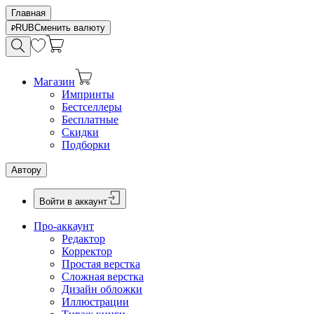
Главная
RUB
Сменить валюту
Магазин
Импринты
Бестселлеры
Бесплатные
Скидки
Подборки
Автору
Войти в аккаунт
Про-аккаунт
Редактор
Корректор
Простая верстка
Сложная верстка
Дизайн обложки
Иллюстрации