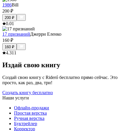
1986
Bill
200
₽
200
₽
0.0
1
17 признаний
Джерри Еленко
160
₽
160
₽
4.3
11
Издай свою книгу
Создай свою книгу с Rideró бесплатно прямо сейчас. Это
просто, как раз, два, три!
Создать книгу бесплатно
Наши услуги
Офлайн-продажи
Простая верстка
Ручная верстка
Буктрейлер
Корректор