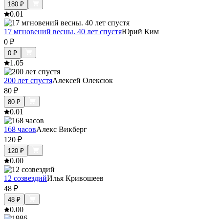
180
₽
0.0
1
17 мгновений весны. 40 лет спустя
Юрий Ким
0
₽
0
₽
1.0
5
200 лет спустя
Алексей Олексюк
80
₽
80
₽
0.0
1
168 часов
Алекс Викберг
120
₽
120
₽
0.0
0
12 созвездий
Илья Кривошеев
48
₽
48
₽
0.0
0