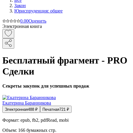
Все
Закон
Юриспруденция: общее
0.0
0
Оценить
Электронная книга
Бесплатный фрагмент - PRO
Сделки
Секреты закупок для успешных продаж
Екатерина Баранникова
Электронная
488
₽
Печатная
721
₽
Формат:
epub, fb2, pdfRead, mobi
Объем:
166
бумажных стр.