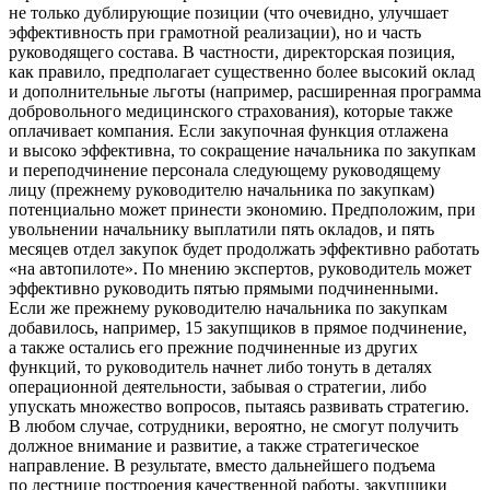
не только дублирующие позиции (что очевидно, улучшает
эффективность при грамотной реализации), но и часть
руководящего состава. В частности, директорская позиция,
как правило, предполагает существенно более высокий оклад
и дополнительные льготы (например, расширенная программа
добровольного медицинского страхования), которые также
оплачивает компания. Если закупочная функция отлажена
и высоко эффективна, то сокращение начальника по закупкам
и переподчинение персонала следующему руководящему
лицу (прежнему руководителю начальника по закупкам)
потенциально может принести экономию. Предположим, при
увольнении начальнику выплатили пять окладов, и пять
месяцев отдел закупок будет продолжать эффективно работать
«на автопилоте». По мнению экспертов, руководитель может
эффективно руководить пятью прямыми подчиненными.
Если же прежнему руководителю начальника по закупкам
добавилось, например, 15 закупщиков в прямое подчинение,
а также остались его прежние подчиненные из других
функций, то руководитель начнет либо тонуть в деталях
операционной деятельности, забывая о стратегии, либо
упускать множество вопросов, пытаясь развивать стратегию.
В любом случае, сотрудники, вероятно, не смогут получить
должное внимание и развитие, а также стратегическое
направление. В результате, вместо дальнейшего подъема
по лестнице построения качественной работы, закупщики