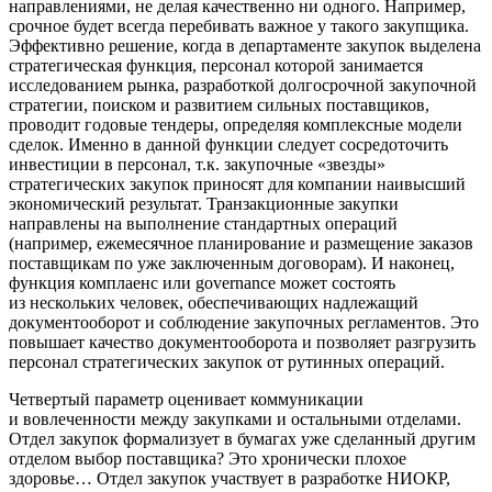
направлениями, не делая качественно ни одного. Например,
срочное будет всегда перебивать важное у такого закупщика.
Эффективно решение, когда в департаменте закупок выделена
стратегическая функция, персонал которой занимается
исследованием рынка, разработкой долгосрочной закупочной
стратегии, поиском и развитием сильных поставщиков,
проводит годовые тендеры, определяя комплексные модели
сделок. Именно в данной функции следует сосредоточить
инвестиции в персонал, т.к. закупочные «звезды»
стратегических закупок приносят для компании наивысший
экономический результат. Транзакционные закупки
направлены на выполнение стандартных операций
(например, ежемесячное планирование и размещение заказов
поставщикам по уже заключенным договорам). И наконец,
функция комплаенс или governance может состоять
из нескольких человек, обеспечивающих надлежащий
документооборот и соблюдение закупочных регламентов. Это
повышает качество документооборота и позволяет разгрузить
персонал стратегических закупок от рутинных операций.
Четвертый параметр оценивает коммуникации
и вовлеченности между закупками и остальными отделами.
Отдел закупок формализует в бумагах уже сделанный другим
отделом выбор поставщика? Это хронически плохое
здоровье… Отдел закупок участвует в разработке НИОКР,