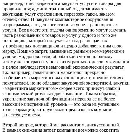
например, отдел маркетинга закупает услуги и товары для
продвижения; административный отдел занимается
закупками услуг страхования, перевозок такси, заказом
отелей; отдел IT закупает компьютерное оборудования
и программы, а отдел логистики закупает транспортные
услуги. Все вместе эти отделы одновременно могут закупать
часть разноименных товаров и услуг у одного и того же
поставщика, который получая заказы, размещает их
у профильных поставщиков и щедро добавляет к ним свою
маржу. Помимо затрат, вызванных разными коммерческими
условиями, договорами, обработкой счетов по одному
и тому же контрагенту по заказам разных отделов, у компании
в целом наблюдается невыгодный экономический результат.
Т.к. например, талантливый маркетолог прекрасно
разбирается в маркетинговых концепциях и предпочтениях
покупателей, но не обладает закупочной экспертизой, закупки
«маркетинга маркетингом» скорее всего принесут слабый
экономический результат для компании. Таким образом,
укрепление закупочной функции и перевод ее на более
высокий качественный уровень — это одна из успешных
трансформаций, которую может реализовать компания
в настоящее время.
Второй вопрос, который мы рассмотрим, дискуссионный.
В рамках снижения затрат компании возможно сократить