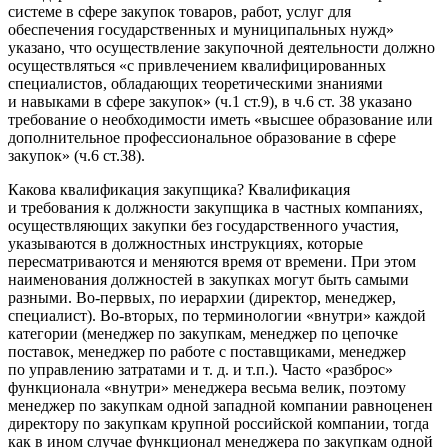
системе в сфере закупок товаров, работ, услуг для
обеспечения государственных и муниципальных нужд»
указано, что осуществление закупочной деятельности должно
осуществляться «с привлечением квалифицированных
специалистов, обладающих теоретическими знаниями
и навыками в сфере закупок» (ч.1 ст.9), в ч.6 ст. 38 указано
требование о необходимости иметь «высшее образование или
дополнительное профессиональное образование в сфере
закупок» (ч.6 ст.38).
Какова квалификация закупщика? Квалификация
и требования к должности закупщика в частных компаниях,
осуществляющих закупки без государственного участия,
указываются в должностных инструкциях, которые
пересматриваются и меняются время от времени. При этом
наименования должностей в закупках могут быть самыми
разными. Во-первых, по иерархии (директор, менеджер,
специалист). Во-вторых, по терминологии «внутри» каждой
категории (менеджер по закупкам, менеджер по цепочке
поставок, менеджер по работе с поставщиками, менеджер
по управлению затратами и т. д. и т.п.). Часто «разброс»
функционала «внутри» менеджера весьма велик, поэтому
менеджер по закупкам одной западной компании равноценен
директору по закупкам крупной российской компании, тогда
как в ином случае функционал менеджера по закупкам одной