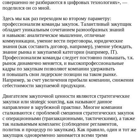
совершенно не разбираются в цифровых технологиях», —
поделился он со мной.
Здесь мы как раз переходим ко второму параметру:
профессионализм команды закупок. Талантливый закупщик
обладает уникальным сочетанием разнообразных знаний
и навыков: аналитическое мышление, отличные
коммуникации, умение вести переговоры, юридические
знания (как составить договор, например), умение убеждать,
знание рынка и закупаемой категории (например, IT).
Профессионализм команды следует постоянно повышать, т.к.
рынок динамично меняется, и высокопрофессиональные
кадры по закупкам позволяют компании удерживать
и повышать свои лидерские позиции на таком рынке.
Например, за счет увеличения прибыли компании, снижения
себестоимости закупаемой продукции.
Двигателем закупочной ценности являются стратегические
закупки или strategic sourcing, как называют данное
направление в зарубежной практике. Многие компании
сталкиваются с проблемой смешения стратегических закупок
с операционными (транзакционными, тактическими), а также
так называемым комплаенс (соблюдение регламентов,
политик и процедур по закупкам). Как правило, один и тот же
закупщик одновременно занимается всеми тремя