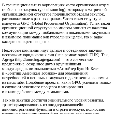
В транснациональных корпорациях часто организован отдел
глобальных закупок (global sourcing), которому в матричной
организационной структуре подчиняются отделы закупок,
расположенные в разных странах. Часто такая структура
именуется GPO (Global Procurement Organization). Успех такой
организационной структуры во многом зависит от качества
коммуникации между глобальными и локальными закупками
и взаимное понимание как глобальных целей, так и задач
каждого конкретного рынка.
Некоторые компании идут дальше и объединяют закупки
нескольких юридических лиц (не в рамках одной ТНК). Так,
Agrega (http://sourcing.agrega.com) — это совместное
предприятие, созданное двумя крупнейшими
международными компаниями «Анхойзер Буш ИнБев»
и «Бритиш Американ Тобакко» для объединения
потребностей в непрямых закупках и достижении экономии
на масштабе. Подобные проекты, как и GPO, успешны только
в случае отлаженного процесса планирования
и взаимодействия между компаниями.
Так как закупки достигли значительного уровня развития,
трансформировавшись из «поддерживающей»
административной функции в стратегическую, полностью
потенциал функции может быть раскрыт, если наравне