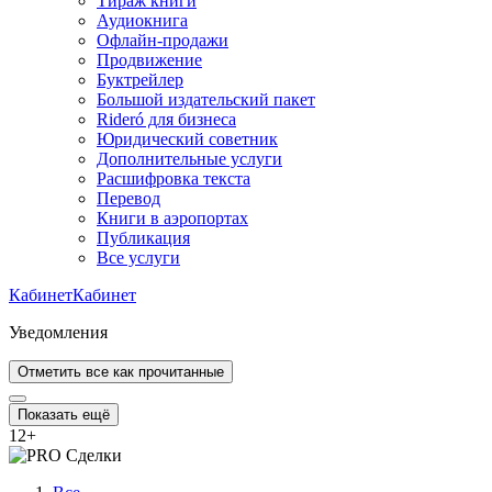
Тираж книги
Аудиокнига
Офлайн-продажи
Продвижение
Буктрейлер
Большой издательский пакет
Rideró для бизнеса
Юридический советник
Дополнительные услуги
Расшифровка текста
Перевод
Книги в аэропортах
Публикация
Все услуги
Кабинет
Кабинет
Уведомления
Отметить все как прочитанные
Показать ещё
12
+