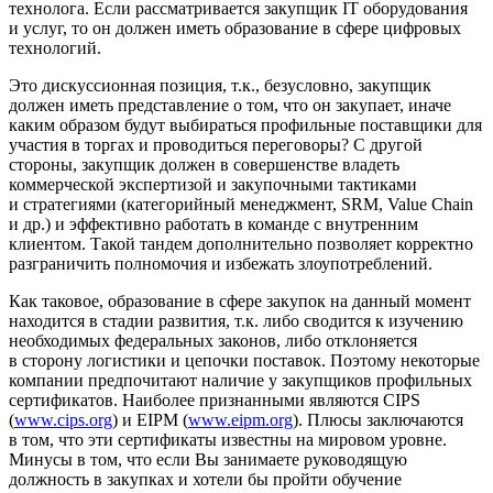
технолога. Если рассматривается закупщик IT оборудования
и услуг, то он должен иметь образование в сфере цифровых
технологий.
Это дискуссионная позиция, т.к., безусловно, закупщик
должен иметь представление о том, что он закупает, иначе
каким образом будут выбираться профильные поставщики для
участия в торгах и проводиться переговоры? С другой
стороны, закупщик должен в совершенстве владеть
коммерческой экспертизой и закупочными тактиками
и стратегиями (категорийный менеджмент, SRM, Value Chain
и др.) и эффективно работать в команде с внутренним
клиентом. Такой тандем дополнительно позволяет корректно
разграничить полномочия и избежать злоупотреблений.
Как таковое, образование в сфере закупок на данный момент
находится в стадии развития, т.к. либо сводится к изучению
необходимых федеральных законов, либо отклоняется
в сторону логистики и цепочки поставок. Поэтому некоторые
компании предпочитают наличие у закупщиков профильных
сертификатов. Наиболее признанными являются CIPS
(
www.cips.org
) и EIPM (
www.eipm.org
). Плюсы заключаются
в том, что эти сертификаты известны на мировом уровне.
Минусы в том, что если Вы занимаете руководящую
должность в закупках и хотели бы пройти обучение