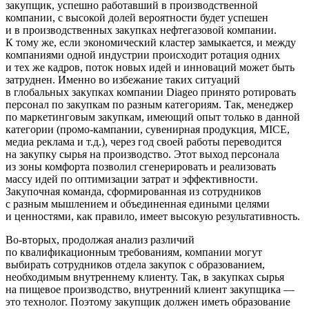
закупщик, успешно работавший в производственной
компании, с высокой долей вероятности будет успешен
и в производственных закупках нефтегазовой компании.
К тому же, если экономический кластер замыкается, и между
компаниями одной индустрии происходит ротация одних
и тех же кадров, поток новых идей и инноваций может быть
затруднен. Именно во избежание таких ситуаций
в глобальных закупках компании Diageo принято ротировать
персонал по закупкам по разным категориям. Так, менеджер
по маркетинговым закупкам, имеющий опыт только в данной
категории (промо-кампании, сувенирная продукция, MICE,
медиа реклама и т.д.), через год своей работы переводится
на закупку сырья на производство. Этот выход персонала
из зоны комфорта позволил сгенерировать и реализовать
массу идей по оптимизации затрат и эффективности.
Закупочная команда, сформированная из сотрудников
с разным мышлением и объединенная едиными целями
и ценностями, как правило, имеет высокую результативность.
Во-вторых, продолжая анализ различий
по квалификационным требованиям, компании могут
выбирать сотрудников отдела закупок с образованием,
необходимым внутреннему клиенту. Так, в закупках сырья
на пищевое производство, внутренний клиент закупщика —
это технолог. Поэтому закупщик должен иметь образование