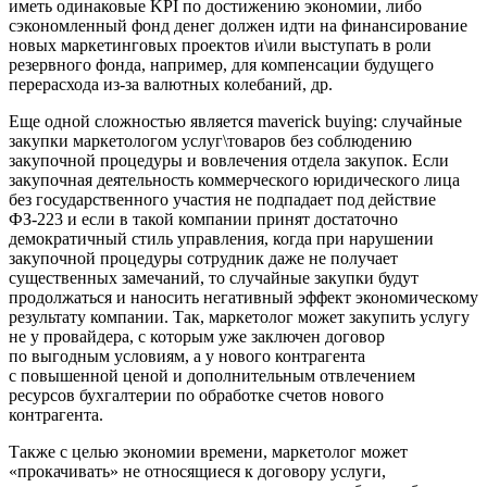
иметь одинаковые KPI по достижению экономии, либо
сэкономленный фонд денег должен идти на финансирование
новых маркетинговых проектов и\или выступать в роли
резервного фонда, например, для компенсации будущего
перерасхода из-за валютных колебаний, др.
Еще одной сложностью является maverick buying: случайные
закупки маркетологом услуг\товаров без соблюдению
закупочной процедуры и вовлечения отдела закупок. Если
закупочная деятельность коммерческого юридического лица
без государственного участия не подпадает под действие
ФЗ-223 и если в такой компании принят достаточно
демократичный стиль управления, когда при нарушении
закупочной процедуры сотрудник даже не получает
существенных замечаний, то случайные закупки будут
продолжаться и наносить негативный эффект экономическому
результату компании. Так, маркетолог может закупить услугу
не у провайдера, с которым уже заключен договор
по выгодным условиям, а у нового контрагента
с повышенной ценой и дополнительным отвлечением
ресурсов бухгалтерии по обработке счетов нового
контрагента.
Также с целью экономии времени, маркетолог может
«прокачивать» не относящиеся к договору услуги,