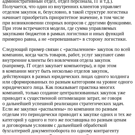
административный отдел, отдел персонала, IT и т.д.).
Получается, что один из внутренних клиентов управляет
отделом закупок и, безусловно, в такой структуре логистика
начинает приобретать приоритетное значение, в том числе
при возникновении спорных вопросов с другими функциями.
При этом встречаются модели, где сумма управляемых
закупками бюджетов в рамках логистики и иных функций
примерно равна, а не «перевешивает» в сторону логистики.
Следующий пример связан с «распылением» закупок по всей
компании, когда часть товаров, работ, услуг закупают сами
внутренние клиенты без вовлечения отдела закупок
(например, IT отдел закупает компьютеры), и при этом
в компании могут быть несколько отделов закупок,
действующих в разных юридических лицах одного холдинга
или сформированных по разным категориям на уровне одного
юридического лица. Как показывает практика многих
компаний, только создание централизованных закупок уже
приводит к существенной оптимизации затрат, не говоря
о дальнейшей успешной реализации стратегических задач.
Если же закупки «распылены» по компании по разным
отделам это периодически приводит к закупке одних и тех же
категорий у одного и того же поставщика по разным ценам
и договорным условиям с дальнейшей обработкой
бухгалтерией документооборота по одному контрагенту