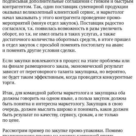
подписывая дополнительные соглашения с гибким и быстрым
контрагентом. Так, один поставщик сувенирной продукции
оказывал великолепный клиентский сервис, и маркетолог
начал заказывать у этого контрагента проведение промо-
мероприятий (минуя отдел закупок). Поставщик радостно
согласился, т.к. появилась возможность в разы увеличить
оборот, но т.к. не имел опыта в таких услугах, а также
достаточного количества оборотных средств, в итоге пришел
в отдел закупок с просьбой поменять постоплату на аванс
и поменять другие условия сделки.
Если закупки вовлекаются в процесс на этапе проблемы или
на финале размещенного заказа, экономический результат
зависит от переговорного таланта закупщика, но вероятно,
не будет таким эффективным, когда проводятся конкурентные
торги.
Итак, для командной работы маркетолога и закупщика оба
должны говорить на одном языке, а польза закупок должна
быть понятна и интересна маркетологу. Закупщик в свою
очередь, должен мыслить широко и понимать, каков должен
быть результат по качеству, сервису, срокам, а не только
по цене.
Рассмотрим пример по закупке промо-упаковки. Помимо
традиционного тендера на закупку картонной промо-