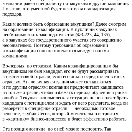
компании равен специалисту по закупкам в другой компании.
Полагаю, что уместной будет некоторая стандартизация
подходов.
Каким должно быть образование закупщика? Далее смотрим
на образование и квалификации. В публичных закупках
необходимо знать законодательство (ФЗ-223, 44, 135),
а в закупках без государственного участия это совершенно
необязательно. Поэтому требования об образовании
и квалификации сильно отличаются между разными
компаниями.
Во-первых, по отраслям. Каким квалифицированным бы
закупщиком не был кандидат, его не будут рассматривать
в нефтегазовой отрасли, если его опыт сосредоточен в иных
отраслях. Аналогичная ситуация может складываться
и по другим отраслям: компании предпочитают кандидатов
из той же отрасли, чтобы избежать периода обучения и риска
ошибок. Текущая экономическая ситуация не позволяет брать
кандидата с потенциалом и ждать от него результата, когда он
разберется в специфике отрасли — необходимо готовое
решение, «кубик Лего», который моментально встроится
в «картинку» бизнес-процессов и будет эффективно работать.
Эта позиция логична, но с ней можно поспорить. Так,