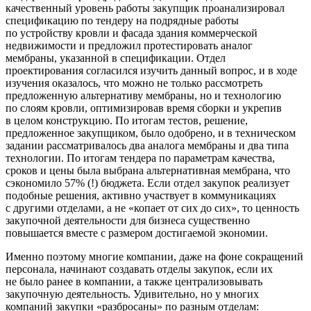
качественный уровень работы закупщик проанализировал
спецификацию по тендеру на подрядные работы
по устройству кровли и фасада здания коммерческой
недвижимости и предложил протестировать аналог
мембраны, указанной в спецификации. Отдел
проектирования согласился изучить данный вопрос, и в ходе
изучения оказалось, что можно не только рассмотреть
предложенную альтернативу мембраны, но и технологию
по слоям кровли, оптимизировав время сборки и укрепив
в целом конструкцию. По итогам тестов, решение,
предложенное закупщиком, было одобрено, и в техническом
задании рассматривалось два аналога мембраны и два типа
технологии. По итогам тендера по параметрам качества,
сроков и цены была выбрана альтернативная мембрана, что
сэкономило 57% (!) бюджета. Если отдел закупок реализует
подобные решения, активно участвует в коммуникациях
с другими отделами, а не «копает от сих до сих», то ценность
закупочной деятельности для бизнеса существенно
повышается вместе с размером достигаемой экономии.
Именно поэтому многие компании, даже на фоне сокращений
персонала, начинают создавать отделы закупок, если их
не было ранее в компании, а также централизовывать
закупочную деятельность. Удивительно, но у многих
компаний закупки «разбросаны» по разным отделам: