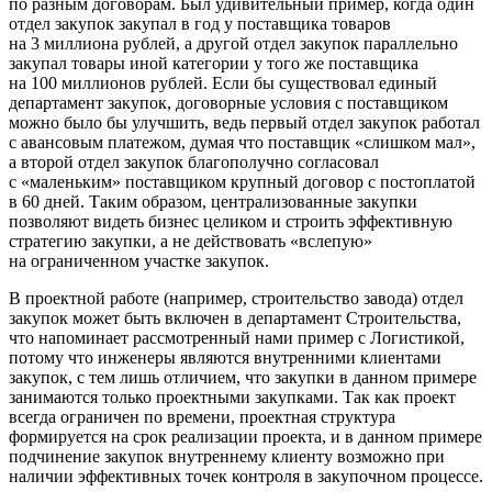
по разным договорам. Был удивительный пример, когда один
отдел закупок закупал в год у поставщика товаров
на 3 миллиона рублей, а другой отдел закупок параллельно
закупал товары иной категории у того же поставщика
на 100 миллионов рублей. Если бы существовал единый
департамент закупок, договорные условия с поставщиком
можно было бы улучшить, ведь первый отдел закупок работал
с авансовым платежом, думая что поставщик «слишком мал»,
а второй отдел закупок благополучно согласовал
с «маленьким» поставщиком крупный договор с постоплатой
в 60 дней. Таким образом, централизованные закупки
позволяют видеть бизнес целиком и строить эффективную
стратегию закупки, а не действовать «вслепую»
на ограниченном участке закупок.
В проектной работе (например, строительство завода) отдел
закупок может быть включен в департамент Строительства,
что напоминает рассмотренный нами пример с Логистикой,
потому что инженеры являются внутренними клиентами
закупок, с тем лишь отличием, что закупки в данном примере
занимаются только проектными закупками. Так как проект
всегда ограничен по времени, проектная структура
формируется на срок реализации проекта, и в данном примере
подчинение закупок внутреннему клиенту возможно при
наличии эффективных точек контроля в закупочном процессе.