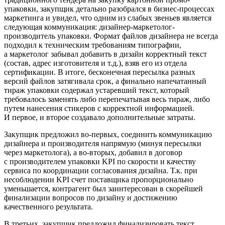
упаковки, закупщик детально разобрался в бизнес-процессах
маркетинга и увидел, что одним из слабых звеньев является
следующая коммуникация: дизайнер-маркетолог-
производитель упаковки. Формат файлов дизайнера не всегда
подходил к техническим требованиям типографии,
а маркетолог забывал добавить в дизайн корректный текст
(состав, адрес изготовителя и т.д.), взяв его из отдела
сертификации. В итоге, бесконечная пересылка разных
версий файлов затягивала срок, а финально напечатанный
тираж упаковки содержал устаревший текст, который
требовалось заменять либо перепечатывая весь тираж, либо
путем нанесения стикеров с корректной информацией.
И первое, и второе создавало дополнительные затраты.
Закупщик предложил во-первых, соединить коммуникацию
дизайнера и производителя напрямую (минуя пересылки
через маркетолога), а во-вторых, добавил в договор
с производителем упаковки KPI по скорости и качеству
сервиса по координации согласования дизайна. Т.к. при
несоблюдении KPI счет поставщика пропорционально
уменьшается, контрагент был заинтересован в скорейшей
финализации вопросов по дизайну и достижению
качественного результата.
В третьих, закупщик предложил финализировать текст,