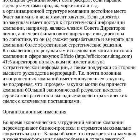
с департаментами продаж, маркетинга и т. д.
в организационной структуре компании достойное место
будет занимать и департамент закупок. Если директор
по закупкам имеет доступ к стратегической информации
компании, например, являясь членом Совета Директоров
лично, а не через финансового директора или директора
по логистике, то он (а) сможет разрабатывать и внедрять для
компании более эффективные стратегические решения.
К сожалению, по результатам исследования консалтинговой
компании в сфере закупок Efficio (http://efficioconsulting.com)
41% директоров по закупкам не имеют доступа
к стратегической информации, а также поддержки со стороны
высшего руководства корпораций. Т.е. почти половина
из опрошенных компаний имеет «полуслепые» закупки,
не подозревая, что «прозрев» закупки могли бы принести
компании бОльший экономический результат, качество
сервиса контрагентов и выгодные модели стратегических
сделок с ключевыми поставщиками.
Организационные изменения
Во время экономических затруднений многие компании
пересматривают бизнес-процессы и стремятся максимально
сократить затраты. Каким образом это отражается на закупках
и какая трансформация целесообразна в отделе закупок?