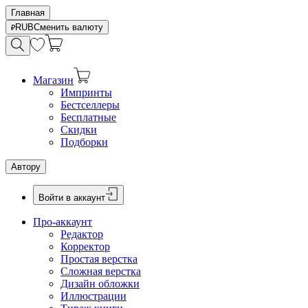
Главная
RUB
Сменить валюту
Магазин
Импринты
Бестселлеры
Бесплатные
Скидки
Подборки
Автору
Войти в аккаунт
Про-аккаунт
Редактор
Корректор
Простая верстка
Сложная верстка
Дизайн обложки
Иллюстрации