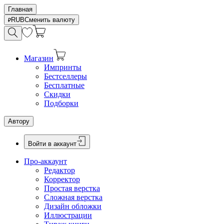
Главная
RUB
Сменить валюту
Магазин
Импринты
Бестселлеры
Бесплатные
Скидки
Подборки
Автору
Войти в аккаунт
Про-аккаунт
Редактор
Корректор
Простая верстка
Сложная верстка
Дизайн обложки
Иллюстрации