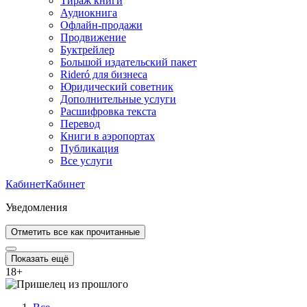
Тираж книги
Аудиокнига
Офлайн-продажи
Продвижение
Буктрейлер
Большой издательский пакет
Rideró для бизнеса
Юридический советник
Дополнительные услуги
Расшифровка текста
Перевод
Книги в аэропортах
Публикация
Все услуги
Кабинет
Кабинет
Уведомления
Отметить все как прочитанные
Показать ещё
18
+