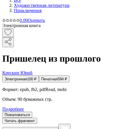
Все
Художественная литература
Приключения
0.0
0
Оценить
Электронная книга
Пришелец из прошлого
Крескин Юрий
Электронная
100
₽
Печатная
594
₽
Формат:
epub, fb2, pdfRead, mobi
Объем:
90
бумажных стр.
Подробнее
Пожаловаться
Читать фрагмент