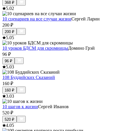
368
₽
5.0
2
10 сценариев на все случаи жизни
Сергей Ларин
200
₽
200
₽
5.0
5
10 уроков БДСМ для скромницы
Домино Грэй
96
₽
96
₽
5.0
3
108 Буддийских Сказаний
160
₽
160
₽
3.0
3
10 шагов к жизни
Сергей Иванов
520
₽
520
₽
4.0
5