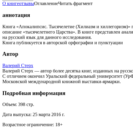
О книге
отзывы
Оглавление
Читать фрагмент
аннотация
Книга «Апокалипсис. Тысячелетие (Хилиазм и хиллегоризм)» 
описание «тысячелетнего Царства». В книге представлен анал
на русский язык для данного исследования.
Книга публикуется в авторской орфографии и пунктуации
Автор
Валерий Стерх
Валерий Стерх — автор более десятка книг, изданных на русск
С отличием окончил Уральский федеральный университет (УрФУ). В
Московской международной книжной выставки-ярмарки.
Подробная информация
Объем:
398
стр.
Дата выпуска:
25 марта 2016 г.
Возрастное ограничение:
18
+