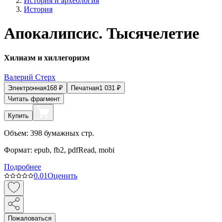
История и археология
История
Апокалипсис. Тысячелетие
Хилиазм и хиллегоризм
Валерий Стерх
Электронная
168
₽
Печатная
1 031
₽
Читать фрагмент
Купить
Объем:
398
бумажных стр.
Формат:
epub, fb2, pdfRead, mobi
Подробнее
0.0
1
Оценить
Пожаловаться