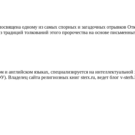
посвящена одному из самых спорных и загадочных отрывков От
из традиций толкований этого пророчества на основе письменны
ом и английском языках, специализируется на интеллектуальной 
ладелец сайта религиозных книг sterx.ru, ведет блог v-sterh.liv