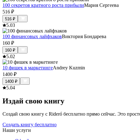
100 секретов кратного роста прибыли
Мария Сергеева
516
₽
516
₽
5.0
3
100 финансовых лайфхаков
Виктория Бондарева
160
₽
160
₽
5.0
2
10 фишек в маркетинге
Andrey Kuzmin
1400
₽
1400
₽
5.0
4
Издай свою книгу
Создай свою книгу с Rideró бесплатно прямо сейчас. Это просто,
Создать книгу бесплатно
Наши услуги