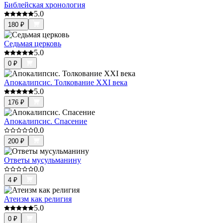
Библейская хронология
5.0
180
₽
Седьмая церковь
5.0
0
₽
Апокалипсис. Толкование XXI века
5.0
176
₽
Апокалипсис. Спасение
0.0
200
₽
Ответы мусульманину
0.0
4
₽
Атеизм как религия
5.0
0
₽