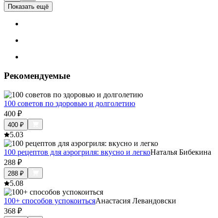
Показать ещё
Рекомендуемые
100 советов по здоровью и долголетию
400
₽
400
₽
5.0
3
100 рецептов для аэрогриля: вкусно и легко
Наталья Бибекина
288
₽
288
₽
5.0
8
100+ способов успокоиться
Анастасия Левандовски
368
₽