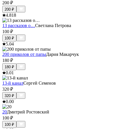
200
₽
200
₽
4.8
18
13 рассказов о…
Светлана Петрова
100
₽
100
₽
5.0
4
200 приколов от папы
Дария Макарчук
180
₽
180
₽
0.0
1
13-й канал
Сергей Семенов
320
₽
320
₽
0.0
0
20
Дмитрий Ростовский
100
₽
100
₽