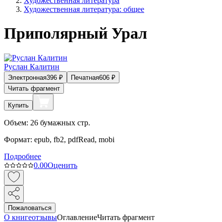
Художественная литература
Художественная литература: общее
Приполярный Урал
Руслан Калитин
Электронная
396
₽
Печатная
606
₽
Читать фрагмент
Купить
Объем:
26
бумажных стр.
Формат:
epub, fb2, pdfRead, mobi
Подробнее
0.0
0
Оценить
Пожаловаться
О книге
отзывы
Оглавление
Читать фрагмент