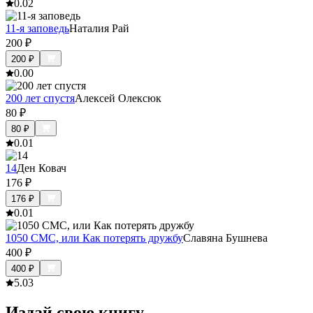
0.0
2
11-я заповедь
Наталия Рай
200
₽
200
₽
0.0
0
200 лет спустя
Алексей Олексюк
80
₽
80
₽
0.0
1
14
Ден Ковач
176
₽
176
₽
0.0
1
1050 СМС, или Как потерять дружбу
Славяна Бушнева
400
₽
400
₽
5.0
3
Издай свою книгу