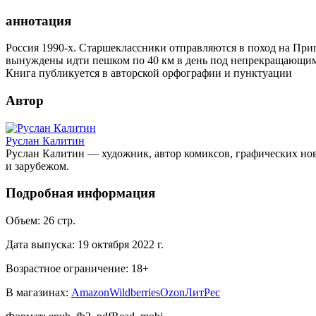
аннотация
Россия 1990-х. Старшеклассники отправляются в поход на При
вынуждены идти пешком по 40 км в день под непрекращающим
Книга публикуется в авторской орфографии и пунктуации
Автор
Руслан Калитин
Руслан Калитин — художник, автор комиксов, графических нове
и зарубежом.
Подробная информация
Объем:
26
стр.
Дата выпуска:
19 октября 2022 г.
Возрастное ограничение:
18
+
В магазинах:
Amazon
Wildberries
Ozon
ЛитРес