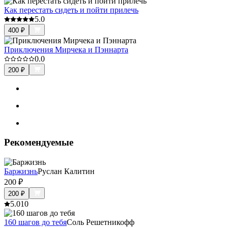
Как перестать сидеть и пойти прилечь
5.0
400
₽
Приключения Мирчека и Пэннарта
0.0
200
₽
Рекомендуемые
Баржизнь
Руслан Калитин
200
₽
200
₽
5.0
10
160 шагов до тебя
Соль Решетникофф