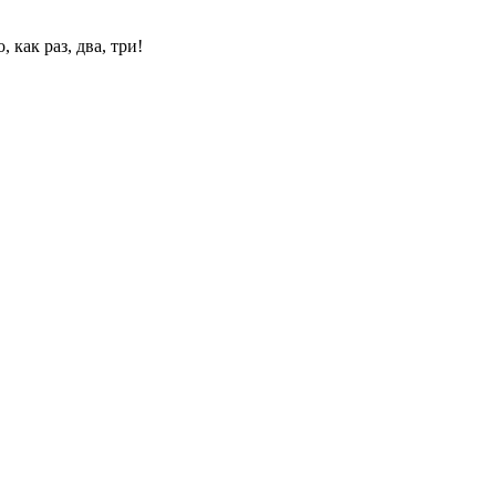
 как раз, два, три!