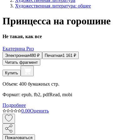
Художественная литература
Художественная литература: общее
Принцесса на горошине
Не такая, как все
Екатерина Риз
Электронная
480
₽
Печатная
1 161
₽
Читать фрагмент
Купить
Объем:
400
бумажных стр.
Формат:
epub, fb2, pdfRead, mobi
Подробнее
0.0
0
Оценить
Пожаловаться