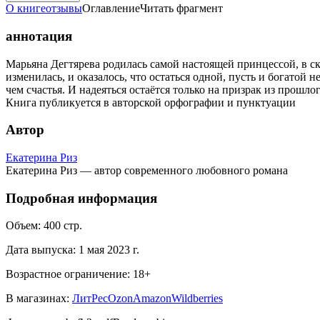
О книге
отзывы
Оглавление
Читать фрагмент
аннотация
Марьяна Дегтярева родилась самой настоящей принцессой, в ск
изменилась, и оказалось, что остаться одной, пусть и богатой
чем счастья. И надеяться остаётся только на призрак из прошло
Книга публикуется в авторской орфографии и пунктуации
Автор
Екатерина Риз
Екатерина Риз — автор современного любовного романа
Подробная информация
Объем:
400
стр.
Дата выпуска:
1 мая 2023 г.
Возрастное ограничение:
18
+
В магазинах:
ЛитРес
Ozon
Amazon
Wildberries