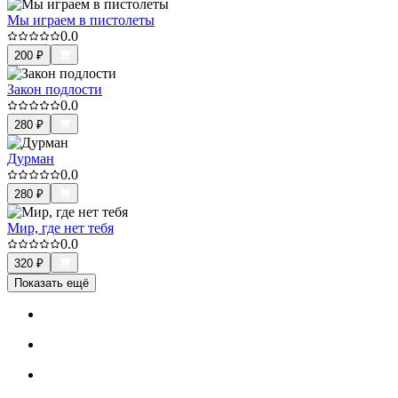
Мы играем в пистолеты
0.0
200
₽
Закон подлости
0.0
280
₽
Дурман
0.0
280
₽
Мир, где нет тебя
0.0
320
₽
Показать ещё