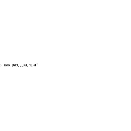
 как раз, два, три!