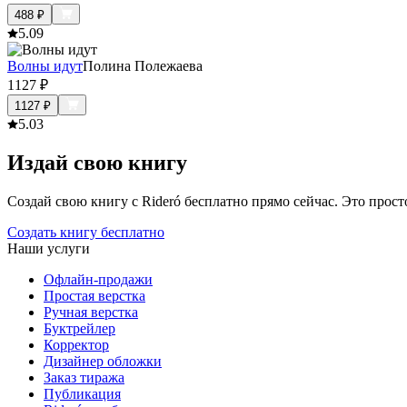
488
₽
5.0
9
Волны идут
Полина Полежаева
1127
₽
1127
₽
5.0
3
Издай свою книгу
Создай свою книгу с Rideró бесплатно прямо сейчас. Это просто,
Создать книгу бесплатно
Наши услуги
Офлайн-продажи
Простая верстка
Ручная верстка
Буктрейлер
Корректор
Дизайнер обложки
Заказ тиража
Публикация