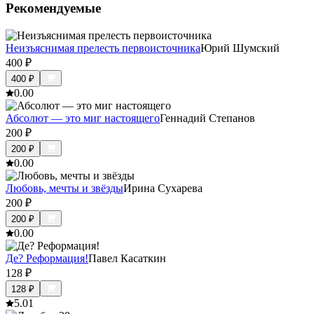
Рекомендуемые
Неизъяснимая прелесть первоисточника
Юрий Шумский
400
₽
400
₽
0.0
0
Абсолют — это миг настоящего
Геннадий Степанов
200
₽
200
₽
0.0
0
Любовь, мечты и звёзды
Ирина Сухарева
200
₽
200
₽
0.0
0
Де? Реформация!
Павел Касаткин
128
₽
128
₽
5.0
1