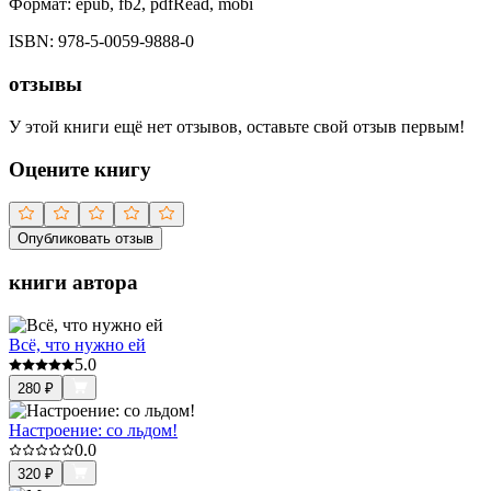
Формат:
epub, fb2, pdfRead, mobi
ISBN:
978-5-0059-9888-0
отзывы
У этой книги ещё нет отзывов, оставьте свой отзыв первым!
Оцените книгу
Опубликовать отзыв
книги автора
Всё, что нужно ей
5.0
280
₽
Настроение: со льдом!
0.0
320
₽