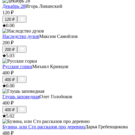
Декабрь 28
Игорь Ливанский
120
₽
120
₽
0.0
0
Наследство духов
Максим Самойлов
200
₽
200
₽
5.0
3
Русские горки
Михаил Кривцов
400
₽
400
₽
0.0
0
Глушь заповедная
Олег Голобоков
400
₽
400
₽
5.0
2
Бузина, или Сто рассказов про деревню
Дарья Гребенщикова
488
₽