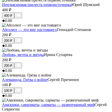
Неизъяснимая прелесть первоисточника
Юрий Шумский
400
₽
400
₽
0.0
0
Абсолют — это миг настоящего
Геннадий Степанов
200
₽
200
₽
0.0
0
Любовь, мечты и звёзды
Ирина Сухарева
200
₽
200
₽
0.0
0
Алеманида. Грёзы о войне
Сергей Причинин
100
₽
100
₽
0.0
0
Амазонки, савроматы, сарматы — развенчанный миф
Сергей
Севрюгин