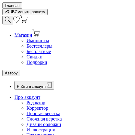
Главная
RUB
Сменить валюту
Магазин
Импринты
Бестселлеры
Бесплатные
Скидки
Подборки
Автору
Войти в аккаунт
Про-аккаунт
Редактор
Корректор
Простая верстка
Сложная верстка
Дизайн обложки
Иллюстрации