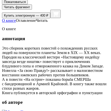
Пожаловаться
Читать фрагмент
Купить
электронную — 400 ₽
О книге
Оглавление
Читать
О книге
аннотация
Это сборник коротких повестей о похождениях русских
людей на поверхности планеты Земля в XIX — XX веках.
Пародия на классический вестерн «Настоящему индейцу
завсегда везде ништяк» повествует о приключениях
блудливого попа и отмороженного казака на Диком Западе.
Новелла «За свою Правду!» рассказывает о малоизвестном
восстании ижевских рабочих против большевиков.
А в повести «На острие» показана борьба СМЕРШа
с бандеровщиной и Армией Крайовой. В книгу также вошли
стихи разных жанров.
Книга публикуется в авторской орфографии и пунктуации
об авторе