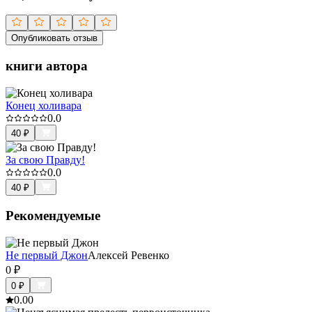
Опубликовать отзыв
книги автора
Конец холивара
0.0
40
₽
За свою Правду!
0.0
40
₽
Рекомендуемые
Не первый Джон
Алексей Ревенко
0
₽
0
₽
0.0
0