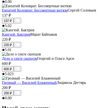
0.0
0
Евпатий Коловрат. Бессмертные витязи
Сергей Соловьев
137
₽
137
₽
5.0
2
Кангюй. Бактрия
Марат Байпаков
220
₽
220
₽
5.0
1
Дело о секте скопцов
Георгий и Ольга Арси
600
₽
600
₽
5.0
23
Грозный — Василий Блаженный
Людмила Дегтярь
200
₽
200
₽
0.0
0