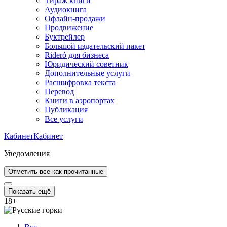
Тираж книги
Аудиокнига
Офлайн-продажи
Продвижение
Буктрейлер
Большой издательский пакет
Rideró для бизнеса
Юридический советник
Дополнительные услуги
Расшифровка текста
Перевод
Книги в аэропортах
Публикация
Все услуги
Кабинет
Кабинет
Уведомления
Отметить все как прочитанные
Показать ещё
18
+