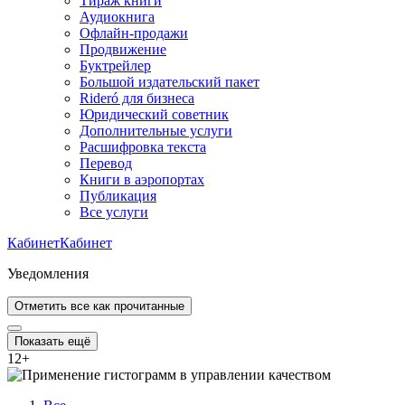
Тираж книги
Аудиокнига
Офлайн-продажи
Продвижение
Буктрейлер
Большой издательский пакет
Rideró для бизнеса
Юридический советник
Дополнительные услуги
Расшифровка текста
Перевод
Книги в аэропортах
Публикация
Все услуги
Кабинет
Кабинет
Уведомления
Отметить все как прочитанные
Показать ещё
12
+