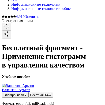
Все
Информационные технологии
Информационные технологии: общее
4.9
15
Оценить
Электронная книга
Бесплатный фрагмент -
Применение гистограмм
в управлении качеством
Учебное пособие
Валентин Арьков
Электронная
0
₽
Печатная
564
₽
Формат:
epub, fb2, pdfRead, mobi