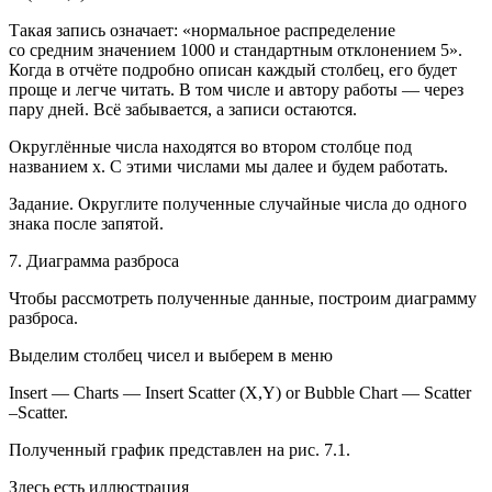
Такая запись означает: «нормальное распределение
со средним значением 1000 и стандартным отклонением 5».
Когда в отчёте подробно описан каждый столбец, его будет
проще и легче читать. В том числе и автору работы — через
пару дней. Всё забывается, а записи остаются.
Округлённые числа находятся во втором столбце под
названием
х
. С этими числами мы далее и будем работать.
Задание.
Округлите полученные случайные числа до одного
знака после запятой.
7. Диаграмма разброса
Чтобы рассмотреть полученные данные, построим диаграмму
разброса.
Выделим столбец чисел и выберем в меню
Insert — Charts — Insert Scatter (X,Y) or Bubble Chart — Scatter
–Scatter
.
Полученный график представлен на рис. 7.1.
Здесь есть иллюстрация