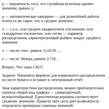
p
— вероятность того, что случайная величина примет
значение, равное
х
;
μ — математическое ожидание — для дальнейшей работы
почти то же самое, что и среднее значение;
σ — с.к.о., или среднее квадратичное отклонение, или
стандартное отклонение, или сигма — параметр
распределения, характеризующий разброс вокруг среднего
значения;
π — число «пи», равное 3,14159…;
е
— число Эйлера, равное 2,718…
Вопрос.
Что такое СКО?
Задание.
Напишите формулу для нормального распределения
на листе бумаги и вставьте в электронный отчёт.
Зная характеристики распределения, можно приблизительно
оценить общий вид графика — симметричный,
колоколообразный. Единственная вершина соответствует
среднему значению. Правило трёх сигм даёт возможность
определить примерные границы значений: