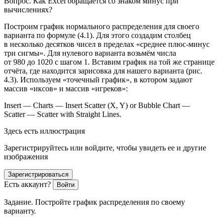
Вопрос.
Как Excel обращается со знаком минус при
вычислениях?
Построим график нормального распределения для своего
варианта по формуле (4.1). Для этого создадим столбец
в несколько десятков чисел в пределах «среднее плюс-минус
три сигмы». Для нулевого варианта возьмём числа
от 980 до 1020 с шагом 1. Вставим график на той же странице
отчёта, где находится зарисовка для нашего варианта (рис.
4.3). Используем «точечный график», в котором задают
массив «иксов» и массив «игреков»:
Insert — Charts — Insert Scatter (X, Y) or Bubble Chart —
Scatter — Scatter with Straight Lines
.
Здесь есть иллюстрация
Зарегистрируйтесь или войдите, чтобы увидеть ее и другие
изображения
Зарегистрироваться
Есть аккаунт?
Войти
Задание.
Постройте график распределения по своему
варианту.