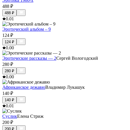
Эротика 1980-х
488
₽
488
₽
0.0
1
Эротический альбом – 9
124
₽
124
₽
0.0
0
Эротические рассказы — 2
Сергей Вологодский
280
₽
280
₽
0.0
0
Африканское дежавю
Владимир Лукашук
140
₽
140
₽
0.0
1
Суслик
Елена Стриж
200
₽
200
₽