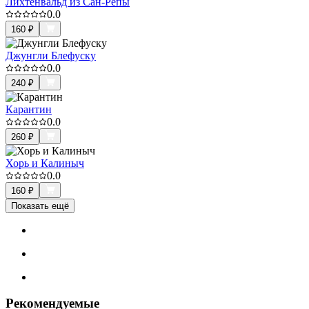
Лихтенвальд из Сан-Репы
0.0
160
₽
Джунгли Блефуску
0.0
240
₽
Карантин
0.0
260
₽
Хорь и Калиныч
0.0
160
₽
Показать ещё
Рекомендуемые