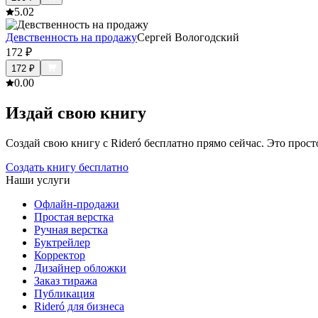
5.0
2
Девственность на продажу
Сергей Вологодский
172
₽
172
₽
0.0
0
Издай свою книгу
Создай свою книгу с Rideró бесплатно прямо сейчас. Это просто,
Создать книгу бесплатно
Наши услуги
Офлайн-продажи
Простая верстка
Ручная верстка
Буктрейлер
Корректор
Дизайнер обложки
Заказ тиража
Публикация
Rideró для бизнеса