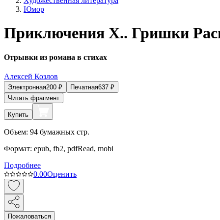
Художественная литература
Юмор
Приключения Х.. Гришки Рас
Отрывки из романа в стихах
Алексей Козлов
Электронная
200
₽
Печатная
637
₽
Читать фрагмент
Купить
Объем:
94
бумажных стр.
Формат:
epub, fb2, pdfRead, mobi
Подробнее
0.0
0
Оценить
Пожаловаться