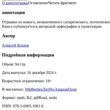
О книге
отзывы
Оглавление
Читать фрагмент
аннотация
Отрывки из нового, неоконченного сатирического, поэтическо
Книга публикуется в авторской орфографии и пунктуации
Автор
Алексей Козлов
Подробная информация
Объем:
94
стр.
Дата выпуска:
16 декабря 2024 г.
Возрастное ограничение:
18
+
В магазинах:
Wildberries
ЛитРес
Amazon
Ozon
Формат:
epub, fb2, pdfRead, mobi
ISBN:
978-5-0065-1061-6