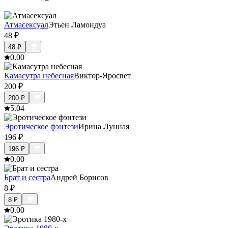
Атмасексуал
Этьен Ламондуа
48
₽
48
₽
0.0
0
Камасутра небесная
Виктор-Яросвет
200
₽
200
₽
5.0
4
Эротическое фэнтези
Ирина Лунная
196
₽
196
₽
0.0
0
Брат и сестра
Андрей Борисов
8
₽
8
₽
0.0
0