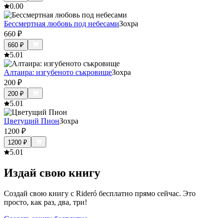
0.0
0
Бессмертная любовь под небесами
Зохра
660
₽
660
₽
5.0
1
Алтаира: изгубеното съкровище
Зохра
200
₽
200
₽
5.0
1
Цветущий Пион
Зохра
1200
₽
1200
₽
5.0
1
Издай свою книгу
Создай свою книгу с Rideró бесплатно прямо сейчас. Это
просто, как раз, два, три!