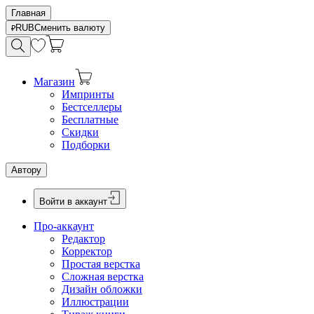
Главная
RUB
Сменить валюту
Магазин
Импринты
Бестселлеры
Бесплатные
Скидки
Подборки
Автору
Войти в аккаунт
Про-аккаунт
Редактор
Корректор
Простая верстка
Сложная верстка
Дизайн обложки
Иллюстрации