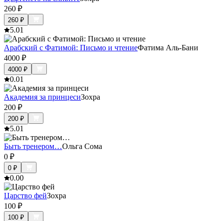
260
₽
260
₽
5.0
1
Арабский с Фатимой: Письмо и чтение
Фатима Аль-Бани
4000
₽
4000
₽
0.0
1
Академия за принцеси
Зохра
200
₽
200
₽
5.0
1
Быть тренером…
Ольга Сома
0
₽
0
₽
0.0
0
Царство фей
Зохра
100
₽
100
₽