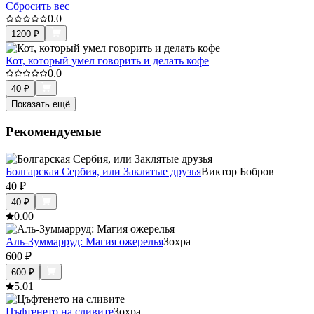
Сбросить вес
0.0
1200
₽
Кот, который умел говорить и делать кофе
0.0
40
₽
Показать ещё
Рекомендуемые
Болгарская Сербия, или Заклятые друзья
Виктор Бобров
40
₽
40
₽
0.0
0
Аль-Зуммарруд: Магия ожерелья
Зохра
600
₽
600
₽
5.0
1
Цъфтенето на сливите
Зохра