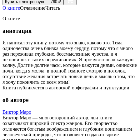
Купить
электронную — 760 ₽
О книге
Оглавление
Читать
О книге
аннотация
Я написал эту книгу, потому что знаю, каково это. Тема
одиночества очень близка моему сердцу, потому что я много
раз переживал глубокие, бессмысленные чувства, и я
не новичок в таких переживаниях. Я прочувствовал каждую
волну. Долгие-долгие часы, которые кажутся днями, одинокие
ночи, когда я молча, в полной темноте смотрю в потолок,
отсутствие желания встречать новый день и мысль о том, что
я хочу покончить со всем этим!
Книга публикуется в авторской орфографии и пунктуации
об авторе
Виктор Маро
Виктор Маро — многосторонний автор, чьи книги
охватывают широкий спектр жанров. Его творчество
отличается богатым воображением и глубоким пониманием
человеческой природы, что позволяет создавать яркие