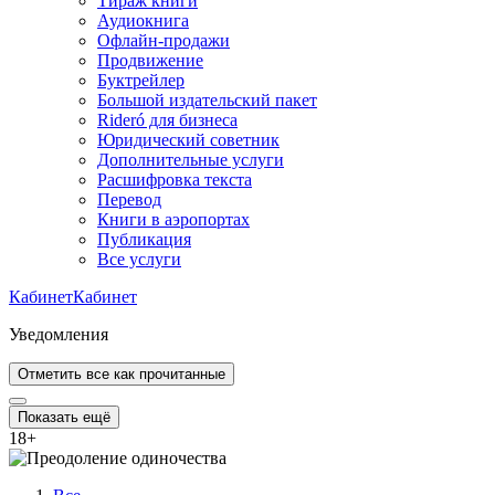
Тираж книги
Аудиокнига
Офлайн-продажи
Продвижение
Буктрейлер
Большой издательский пакет
Rideró для бизнеса
Юридический советник
Дополнительные услуги
Расшифровка текста
Перевод
Книги в аэропортах
Публикация
Все услуги
Кабинет
Кабинет
Уведомления
Отметить все как прочитанные
Показать ещё
18
+