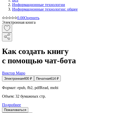
Все
Информационные технологии
Информационные технологии: общее
0.0
0
Оценить
Электронная книга
Как создать книгу
с помощью чат-бота
Виктор Маро
Электронная
400
₽
Печатная
614
₽
Формат:
epub, fb2, pdfRead, mobi
Объем:
32
бумажных стр.
Подробнее
Пожаловаться