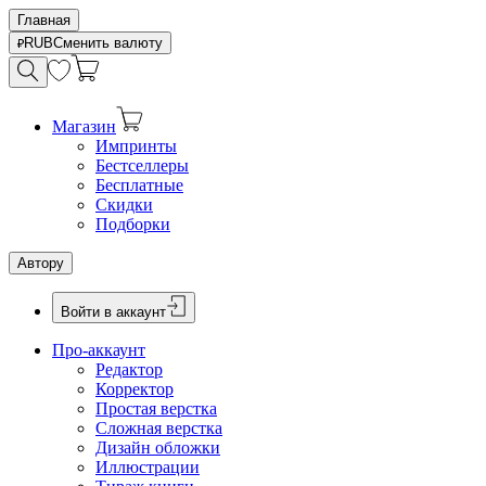
Главная
RUB
Сменить валюту
Магазин
Импринты
Бестселлеры
Бесплатные
Скидки
Подборки
Автору
Войти в аккаунт
Про-аккаунт
Редактор
Корректор
Простая верстка
Сложная верстка
Дизайн обложки
Иллюстрации