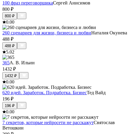
100 фраз переговорщика
Сергей Анисимов
800
₽
800
₽
0.0
0
260 сценариев для жизни, бизнеса и любви
Наталия Окунева
488
₽
488
₽
5.0
2
365
А. В. Ильин
1432
₽
1432
₽
0.0
0
620 идей. Заработок. Подработка. Бизнес
Тед Вайд
196
₽
196
₽
0.0
0
7 секретов, которые нейросети не расскажут
Святослав
Ветошкин