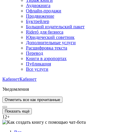
Тираж книги
Аудиокнига
Офлайн-продажи
Продвижение
Буктрейлер
Большой издательский пакет
Rideró для бизнеса
Юридический советник
Дополнительные услуги
Расшифровка текста
Перевод
Книги в аэропортах
Публикация
Все услуги
Кабинет
Кабинет
Уведомления
Отметить все как прочитанные
Показать ещё
12
+