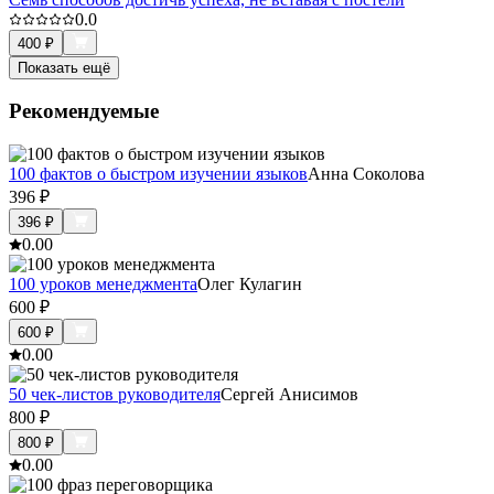
0.0
400
₽
Показать ещё
Рекомендуемые
100 фактов о быстром изучении языков
Анна Соколова
396
₽
396
₽
0.0
0
100 уроков менеджмента
Олег Кулагин
600
₽
600
₽
0.0
0
50 чек-листов руководителя
Сергей Анисимов
800
₽
800
₽
0.0
0