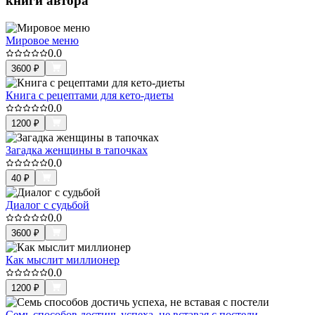
книги автора
Мировое меню
0.0
3600
₽
Книга с рецептами для кето-диеты
0.0
1200
₽
Загадка женщины в тапочках
0.0
40
₽
Диалог с судьбой
0.0
3600
₽
Как мыслит миллионер
0.0
1200
₽
Семь способов достичь успеха, не вставая с постели