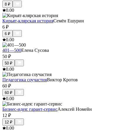
8
₽
0.0
0
Кирьят-клярская история
Семён Ешурин
6
₽
6
₽
0.0
0
401—500
Елена Сусова
50
₽
50
₽
0.0
0
Педагогика соучастия
Виктор Кротов
60
₽
60
₽
0.0
0
Бизнес-идея: гарант-сервис
Алексей Номейн
12
₽
12
₽
0.0
0