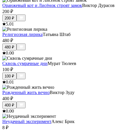
Оранжевый кот и Лисёнок строят замок
Виктор Дурасов
200
₽
200
₽
5.0
1
Религиозная лирика
Татьяна Штаб
480
₽
480
₽
0.0
0
Сквозь сумрачные дни
Мурат Тюлеев
100
₽
100
₽
0.0
1
Рожденный жить вечно
Виктор Зуду
400
₽
400
₽
0.0
0
Неудачный эксперимент
Алекс Брик
8
₽