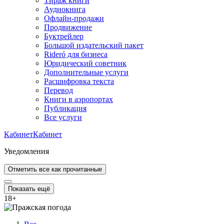
Тираж книги
Аудиокнига
Офлайн-продажи
Продвижение
Буктрейлер
Большой издательский пакет
Rideró для бизнеса
Юридический советник
Дополнительные услуги
Расшифровка текста
Перевод
Книги в аэропортах
Публикация
Все услуги
Кабинет
Кабинет
Уведомления
Отметить все как прочитанные
Показать ещё
18
+