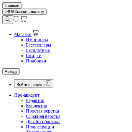
Главная
RUB
Сменить валюту
Магазин
Импринты
Бестселлеры
Бесплатные
Скидки
Подборки
Автору
Войти в аккаунт
Про-аккаунт
Редактор
Корректор
Простая верстка
Сложная верстка
Дизайн обложки
Иллюстрации