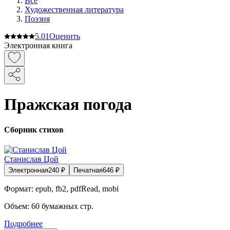
Все
Художественная литература
Поэзия
5.0
1
Оценить
Электронная книга
Пражская погода
Сборник стихов
Станислав Цой
Электронная
240
₽
Печатная
646
₽
Формат:
epub, fb2, pdfRead, mobi
Объем:
60
бумажных стр.
Подробнее