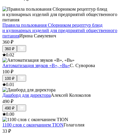
Правила пользования Сборником рецептур блюд
и кулинарных изделий для предприятий общественного
питания
Ирина Самулевич
360
₽
360
₽
0.0
2
Автоматизация звуков «В», «Вь»
С. Суворова
100
₽
100
₽
0.0
1
Дашборд для директора
Алексей Колоколов
490
₽
490
₽
0.0
0
1100 слов с окончанием TION
Голаголия
33
₽