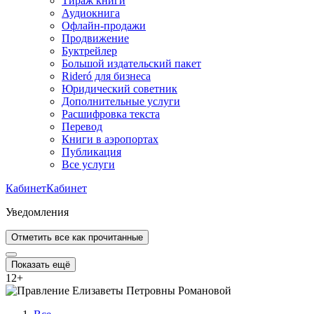
Тираж книги
Аудиокнига
Офлайн-продажи
Продвижение
Буктрейлер
Большой издательский пакет
Rideró для бизнеса
Юридический советник
Дополнительные услуги
Расшифровка текста
Перевод
Книги в аэропортах
Публикация
Все услуги
Кабинет
Кабинет
Уведомления
Отметить все как прочитанные
Показать ещё
12
+