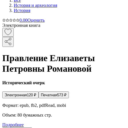
Все
История и археология
История
0.0
0
Оценить
Электронная книга
Правление Елизаветы
Петровны Романовой
Исторический очерк
Электронная
120
₽
Печатная
573
₽
Формат:
epub, fb2, pdfRead, mobi
Объем:
80
бумажных стр.
Подробнее