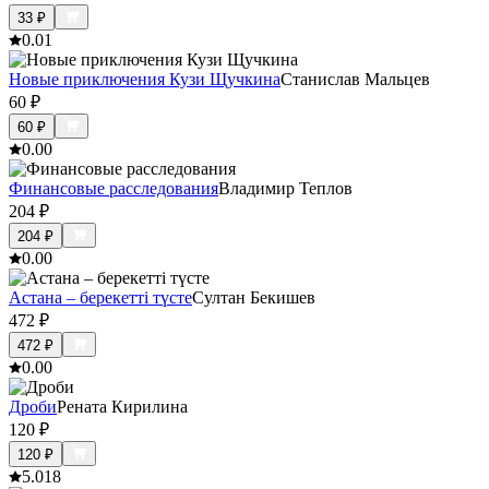
33
₽
0.0
1
Новые приключения Кузи Щучкина
Станислав Мальцев
60
₽
60
₽
0.0
0
Финансовые расследования
Владимир Теплов
204
₽
204
₽
0.0
0
Астана – берекетті түсте
Султан Бекишев
472
₽
472
₽
0.0
0
Дроби
Рената Кирилина
120
₽
120
₽
5.0
18