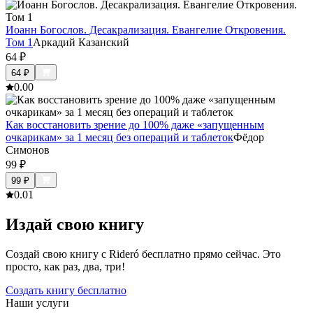
Иоанн Богослов. Десакрализация. Евангелие Откровения.
Том 1
Аркадий Казанский
64
₽
64
₽
0.0
0
Как восстановить зрение до 100% даже «запущенным
очкарикам» за 1 месяц без операций и таблеток
Фёдор
Симонов
99
₽
99
₽
0.0
1
Издай свою книгу
Создай свою книгу с Rideró бесплатно прямо сейчас. Это
просто, как раз, два, три!
Создать книгу бесплатно
Наши услуги