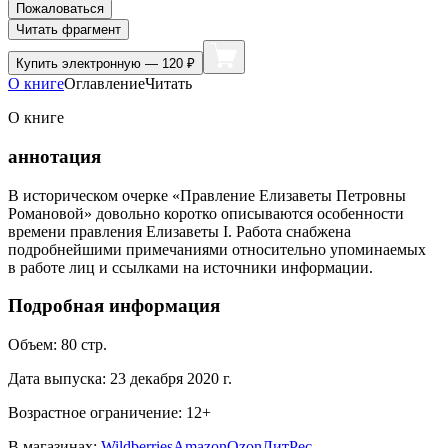
Пожаловаться
Читать фрагмент
Купить
электронную — 120 ₽
О книге
Оглавление
Читать
О книге
аннотация
В историческом очерке «Правление Елизаветы Петровны
Романовой» довольно коротко описываются особенности
времени правления Елизаветы I. Работа снабжена
подробнейшими примечаниями относительно упоминаемых
в работе лиц и ссылками на источники информации.
Подробная информация
Объем:
80
стр.
Дата выпуска:
23 декабря 2020 г.
Возрастное ограничение:
12
+
В магазинах:
Wildberries
Amazon
Ozon
ЛитРес