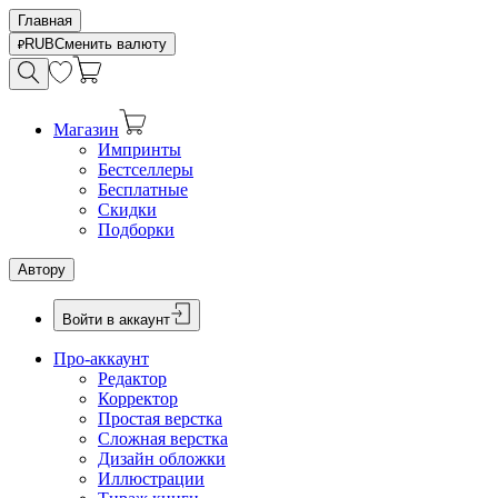
Главная
RUB
Сменить валюту
Магазин
Импринты
Бестселлеры
Бесплатные
Скидки
Подборки
Автору
Войти в аккаунт
Про-аккаунт
Редактор
Корректор
Простая верстка
Сложная верстка
Дизайн обложки
Иллюстрации