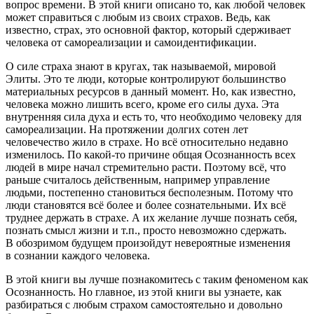
вопрос времени. В этой книги описано то, как любой человек
может справиться с любым из своих страхов. Ведь, как
известно, страх, это основной фактор, который сдерживает
человека от самореализации и самоидентификации.
О силе страха знают в кругах, так называемой, мировой
Элиты. Это те люди, которые контролируют большинство
материальных ресурсов в данный момент. Но, как известно,
человека можно лишить всего, кроме его силы духа. Эта
внутренняя сила духа и есть то, что необходимо человеку для
самореализации. На протяжении долгих сотен лет
человечество жило в страхе. Но всё относительно недавно
изменилось. По какой-то причине общая Осознанность всех
людей в мире начал стремительно расти. Поэтому всё, что
раньше считалось действенным, например управление
людьми, постепенно становиться бесполезным. Потому что
люди становятся всё более и более сознательными. Их всё
труднее держать в страхе. А их желание лучше познать себя,
познать смысл жизни и т.п., просто невозможно сдержать.
В обозримом будущем произойдут невероятные изменения
в сознании каждого человека.
В этой книги вы лучше познакомитесь с таким феноменом как
Осознанность. Но главное, из этой книги вы узнаете, как
разбираться с любым страхом самостоятельно и довольно