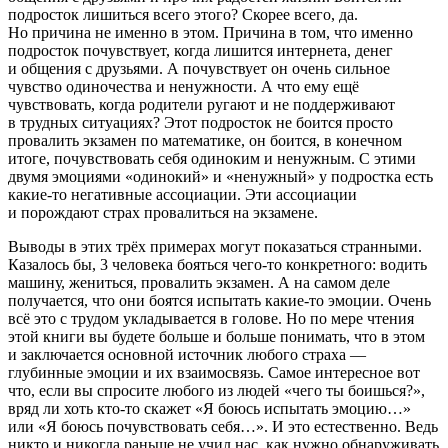
подросток лишиться всего этого? Скорее всего, да.
Но причина не именно в этом. Причина в том,
что
именно
подросток почувствует, когда лишится интернета, денег
и общения с друзьями. А почувствует он очень сильное
чувство одиночества и ненужности. А что ему ещё
чувствовать, когда родители ругают и не поддерживают
в трудных ситуациях? Этот подросток не боится просто
провалить экзамен по математике, он боится, в конечном
итоге, почувствовать себя одиноким и ненужным. С этими
двумя эмоциями «одинокий» и «ненужный» у подростка есть
какие-то негативные ассоциации. Эти ассоциации
и порождают страх провалиться на экзамене.
Выводы в этих трёх примерах могут показаться странными.
Казалось бы, 3 человека бояться чего-то конкретного: водить
машину, жениться, провалить экзамен. А на самом деле
получается, что они боятся испытать какие-то эмоции. Очень
всё это с трудом укладывается в голове. Но по мере чтения
этой книги вы будете больше и больше понимать, что в этом
и заключается основной источник любого страха —
глубинные эмоции и их взаимосвязь. Самое интересное вот
что, если вы спросите любого из людей «чего ты боишься?»,
вряд ли хоть кто-то скажет «Я боюсь испытать эмоцию…»
или «Я боюсь почувствовать себя…». И это естественно. Ведь
никто и никогда раньше не учил нас, как нужно обнаруживать