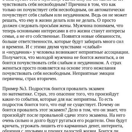
чувствовать себя несвободным? Причина в том, что как
только он почувствует себя несвободным, он автоматически
почувствует себя слабым или неудачником. Ведь он не может
решать, что ему в жизни делать или не делать. О просто
должен следовать просьбам жены. Мужчина понимаем, что
теперь основными интересами в его жизни станут интересы
семьи, а не его собственные. Появятся новые обязанности,
больше ответственности, которые будут забирать много сил
и времени. И с этими двумя чувствами «слабый»
и «неудачник» у человека возникают неприятные ассоциации.
Получается, что молодой мужчина не боится жениться, а он
боится почувствовать себя слабым и неудачником. А страх
жениться просто появляется на основе этого нежелания
почувствовать себя несвободным. Неприятные эмоции
первичны, страх вторичен.
Пример №3. Подросток боится провалить экзамен
по математике. Страх,
это опасение того, что произойдут
какие-то события, которые для нас неприятны.
То есть
подросток боится того, что ещё не существует. Почему он
боится провалить этот экзамен? Дело в том, что он знает, что
произойдёт после провальной сдачи этого экзамена. На него
очень сильно и долго будут ругаться его родители. Они будут
кричать, угрожать лишить его карманных денег, интернета,
общения с друзьями и прочих радостей жизни. Боится ли