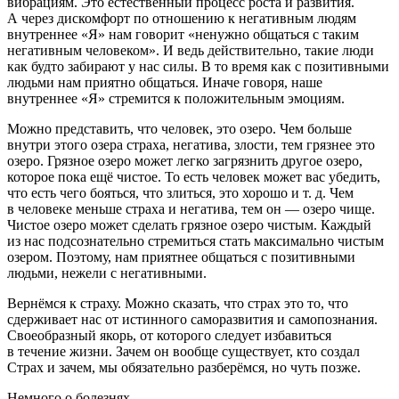
вибрациям. Это естественный процесс роста и развития.
А через дискомфорт по отношению к негативным людям
внутреннее «Я» нам говорит «ненужно общаться с таким
негативным человеком». И ведь действительно, такие люди
как будто забирают у нас силы. В то время как с позитивными
людьми нам приятно общаться. Иначе говоря, наше
внутреннее «Я» стремится к положительным эмоциям.
Можно представить, что человек, это озеро. Чем больше
внутри этого озера страха, негатива, злости, тем грязнее это
озеро. Грязное озеро может легко загрязнить другое озеро,
которое пока ещё чистое. То есть человек может вас убедить,
что есть чего бояться, что злиться, это хорошо и т. д. Чем
в человеке меньше страха и негатива, тем он — озеро чище.
Чистое озеро может сделать грязное озеро чистым. Каждый
из нас подсознательно стремиться стать максимально чистым
озером. Поэтому, нам приятнее общаться с позитивными
людьми, нежели с негативными.
Вернёмся к страху. Можно сказать, что
страх это то, что
сдерживает нас от истинного саморазвития и самопознания
.
Своеобразный якорь, от которого следует избавиться
в течение жизни. Зачем он вообще существует, кто создал
Страх и зачем, мы обязательно разберёмся, но чуть позже.
Немного о болезнях