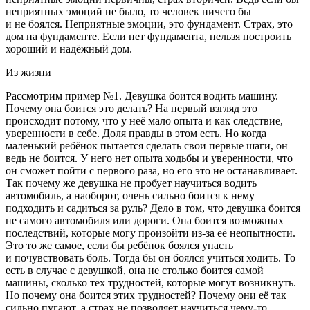
неприятных эмоций не было, то человек ничего бы
и не боялся. Неприятные эмоции, это фундамент. Страх, это
дом на фундаменте. Если нет фундамента, нельзя построить
хороший и надёжный дом.
Из жизни
Рассмотрим пример №1. Девушка боится водить машину.
Почему она боится это делать? На первый взгляд это
происходит потому, что у неё мало опыта и как следствие,
уверенности в себе. Доля правды в этом есть. Но когда
маленький ребёнок пытается сделать свои первые шаги, он
ведь не боится. У него нет опыта ходьбы и уверенности, что
он сможет пойти с первого раза, но его это не останавливает.
Так почему же девушка не пробует научиться водить
автомобиль, а наоборот, очень сильно боится к нему
подходить и садиться за руль? Дело в том, что девушка боится
не самого автомобиля или дороги. Она боится возможных
последствий, которые могу произойти из-за её неопытности.
Это то же самое, если бы ребёнок боялся упасть
и почувствовать боль. Тогда бы он боялся учиться ходить. То
есть в случае с девушкой, она не столько боится самой
машины, сколько тех трудностей, которые могут возникнуть.
Но почему она боится этих трудностей? Почему они её так
сильно пугают, а страх не позволяет научиться чему-то