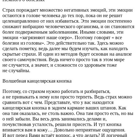
Страх порождает множество негативных эмоций, эти эмоции
остаются в голове человека до тех пор, пока он не решит
целенаправленно от них избавиться. Эти эмоции постепенно
снижают вибрацию человеческого организма, и он становится
более подверженным заболеваниям. Иными словами, эти
эмоции «загрязняют наше озеро». Поэтому говорят « все
болезни из головы». Это действительно так. Здесь можно
сделать пометку, ведь далее мы будем изучать, как находить
скрытые страхи. И один из методов будет основан на анализе
своего самочувствия. Ведь ничего просто так в этом мире
не случается, а значит, и сложности со здоровьем тоже
не случайны.
Волшебная канцелярская кнопка
Поэтому, со страхом нужно работать и разбираться,
а не привыкать к нему или просто терпеть. Ведь страх можно
сравнить вот с чем. Представьте, что у вас находится
канцелярская кнопка в
заднем
кармане ваших штанов. Как
она там оказалась, не столь важно. Она там просто есть, но вы
о ней забыли. Вы весь день занимались делами и,
почувствовав усталость, решили присесть. И тут кнопка
впивается вам в кожу… Довольно неприятные ощущения.
И вот перед Вами встаёт вопрос, а что делать? И логичный