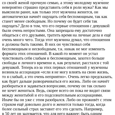
со своей женой прочную семью, а этому молодому мужчине
невероятно страшно представить себя в роли мужа? Как мы
выяснили ранее, как только этот мужчина женится, он
автоматически начнёт ощущать себя беспомощным, так как
станет менее свободным. Но почему он будет себя так
ощущать? Дело в том, что его первые отношения с девушкой
были очень непростыми. Она запрещала ему достаточно
общаться с его друзьями, тратить время на личные дела и ещё
очень много чего. Тогда этот мужчина думал, что отношения
и должны быть такими. В них он чувствовал себя
беспомощным и несвободным, т.к. никак не мог изменить
формата этих отношений. В какой-то момент он устал
чувствовать себя слабым и беспомощным, захотел больше
свободы и личного времени и, как результат, расстался с той
девушкой. Теперь из-за этих первых отношений у мужчины
возникла ассоциация «если я не могу влиять на свою жизнь,
то я слабый, а это очень неприятно». Очень легко предсказать,
как будет дальше разворачиваться его жизнь. Либо он начнёт
разбираться и задаваться вопросами, почему он так сильно
не хочет жениться. Ведь, скорее всего он пока не видит связи
между женитьбой и его подсознательным ассоциациями.
Иначе бы он уже с этим разобрался. Либо он проживёт с этим
страхом ещё довольно долго и женится только тогда, когда
более сильный страх заставит его это сделать. Например,
в 50 лет он задумается, что для него важнее: быть одним