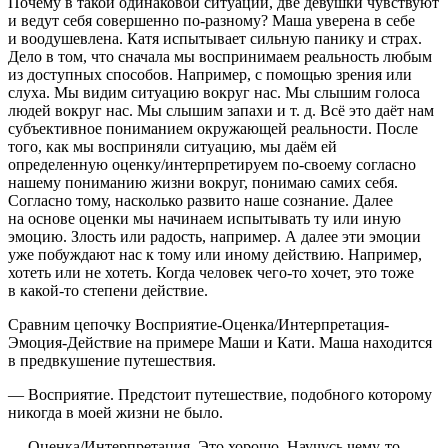
Почему в такой одинаковой ситуации, две девушки чувствуют
и ведут себя совершенно по-разному? Маша уверена в себе
и воодушевлена. Катя испытывает сильную панику и страх.
Дело в том, что сначала мы воспринимаем реальность любым
из доступных способов. Например, с помощью зрения или
слуха. Мы видим ситуацию вокруг нас. Мы слышим голоса
людей вокруг нас. Мы слышим запахи и т. д. Всё это даёт нам
субъективное пониманием окружающей реальности. После
того, как мы восприняли ситуацию, мы даём ей
определенную оценку/интерпретируем по-своему согласно
нашему пониманию жизни вокруг, понимаю самих себя.
Согласно тому, насколько развито наше сознание. Далее
на основе оценки мы начинаем испытывать ту или иную
эмоцию. Злость или радость, например. А далее эти эмоции
уже побуждают нас к тому или иному действию. Например,
хотеть или не хотеть. Когда человек чего-то хочет, это тоже
в какой-то степени действие.
Сравним цепочку
Восприятие-Оценка/Интерпретация-
Эмоция-Действие
на примере Маши и Кати. Маша находится
в предвкушение путешествия.
—
Восприятие
. Предстоит путешествие, подобного которому
никогда в моей жизни не было.
—
Оценка/Интерпретация
. Это хорошо. Научусь чему-то