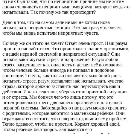
из них был таков, что
по непонятной причине мы не хотим
снова сталкивать с неприятными эмоциями
, которые когда-то
испытывали. Так почему же так происходит?
Дело в том, что на самом деле
не мы
не хотим снова
испытывать неприятные эмоции. Это
наш разум
не хочет,
чтобы мы вновь
испытали
неприятных чувств.
Почему же он этого не хочет? Ответ очень прост. Наш разум
просто о нас заботится. Что происходит с нашим организмом,
с нашей нервной системой в неприятной ситуации? Они
испытывают жуткий стресс и напряжение. Разум любой
стресс расценивает как опасность и делает всё возможное,
чтобы человек больше никогда не попадал в подобное
состояние. То есть, как только появляется малейший риск
испытать стресс, разум заставляет нас испытывать чувство
страха, которое должно заставить нас пересмотреть наши
действия. И как следствие, уберечь от неприятной ситуации
и от стресса. Мы боимся чего-то лишь потому, что это
потенциальный стресс для нашего организма и для нашей
нервной системы. Заботящийся о нас разум можно сравнить
с родителями, которые заботятся о маленьком ребёнке. Они
ограждают его от того, что наверняка доставит ему проблем.
Тепло одевают, чтобы не простыл. Кормят хорошей едой,
чтобы ребёнок был здоров. Занимаются его