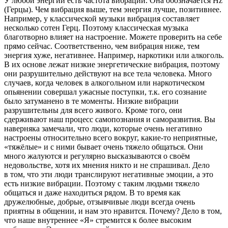
У любой энергии есть частота вибраций. Она обозначается Hz
(Герцы). Чем вибрация выше, тем энергия лучше, позитивнее.
Например, у классической музыки вибрация составляет
несколько сотен Герц. Поэтому классическая музыка
благотворно влияет на настроение. Можете проверить на себе
прямо сейчас. Соответственно, чем вибрация ниже, тем
энергия хуже, негативнее. Например, наркотики или алкоголь.
В их основе лежат низкие энергетические вибрация, поэтому
они разрушительно действуют на все тела человека. Много
случаев, когда человек в алкогольном или наркотическом
опьянении совершал ужасные поступки, т.к. его сознание
было затуманено в те моменты. Низкие вибрации
разрушительны для всего живого. Кроме того, они
сдерживают наш процесс самопознания и саморазвития. Вы
наверняка замечали, что люди, которые очень негативно
настроены относительно всего вокруг, какие-то неприятные,
«тяжёлые» и с ними бывает очень тяжело общаться. Они
много жалуются и регулярно высказываются о своём
недовольстве, хотя их мнения никто и не спрашивал. Дело
в том, что эти люди транслируют негативные эмоции, а это
есть
низкие вибрации
. Поэтому с таким людьми тяжело
общаться и даже находиться рядом. В то время как
дружелюбные, добрые, отзывчивые люди всегда очень
приятны в общении, и нам это нравится. Почему? Дело в том,
что наше внутреннее «Я» стремится к более высоким