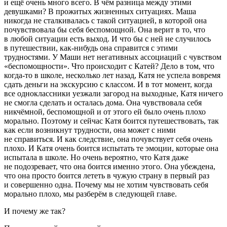
и ещё очень много всего. В чём разница между этими
девушками? В прожитых жизненных ситуациях. Маша
никогда не сталкивалась с такой ситуацией, в которой она
почувствовала бы себя беспомощной. Она верит в то, что
в любой ситуации есть выход. И что бы с ней не случилось
в путешествии, как-нибудь она справится с этими
трудностями. У Маши нет негативных ассоциаций с чувством
«беспомощности». Что происходит с Катей? Дело в том, что
когда-то в школе, несколько лет назад, Катя не успела вовремя
сдать деньги на экскурсию с классом. И в тот момент, когда
все одноклассники уезжали загород на выходные, Катя ничего
не смогла сделать и осталась дома. Она чувствовала себя
никчёмной, беспомощной и от этого ей было очень плохо
морально. Поэтому и сейчас Катя боится путешествовать, так
как если возникнут трудности, она может с ними
не справиться. И как следствие, она почувствует себя очень
плохо. И Катя очень боится испытать те эмоции, которые она
испытала в школе. Но очень вероятно, что Катя даже
не подозревает, что она боится именно этого. Она убеждена,
что она просто боится лететь в чужую страну в первый раз
и совершенно одна. Почему мы не хотим чувствовать себя
морально плохо, мы разберём в следующей главе.
И почему же так?