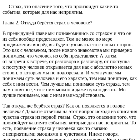
— Страх, это опасение того, что произойдут какие-то
события, которые для нас неприятны.
Глава 2. Откуда берётся страх в человеке?
В предыдущей главе мы познакомились со страхом и что он
из себя вообще представляет. Тем не менее по мере
продвижения вперёд вы будете узнавать его с новых сторон.
Это как с человеком, после нового знакомства мы примерно
понимаем, что человек из себя представляет. А затем,
от встречи к встрече, от разговора к разговору, от поступка
к поступку человек открывается для нас с абсолютно новых
сторон, о которых мы не подозревали. И чем лучше мы
понимаем суть человека и его характер, тем нам понятнее, как
себя с ним вести. Чем лучше мы понимаем суть страха, тем
нам понятнее, что с ним можно и даже нужно делать. Мы
лучше понимаем, как с ним взаимодействовать.
Так откуда же берётся страх? Как он появляется в голове
человека? Давайте ответим на этот вопрос исходя из описания
чувства страха из первой главы. Страх,
это опасение того, что
произойдут какие-то события, которые для нас неприятны
. То
есть, появление страха у человека как-то связано
с неприятными эмоциями и чувствами. Иначе говоря,
неприятные эмоции первичны, страх вторичен
. Ведь если бы