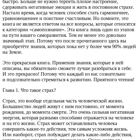
быстро. Больше не нужно терпеть плохое настроение,
сдерживать негативные эмоции и жить в постоянном страхе.
Настало время, когда человек способен стать гармоничнее,
уравновешеннее и поистине счастливым. Но помните, это
книга не является ответом на все вопросы, которые относятся
к категории «самопознание». Эта книга лишь один из этапов
на пути вашего саморазвития. Тем не менее это довольно
значимый этап. Потому что после прочитанного здесь вы
приобретёте знания, которых пока нет у более чем 90% людей
на Земле.
Это прекрасная книга. Применив знания, которые в ней
описаны, вы обязательно сможете лучше разобраться в себе.
И это прекрасно! Потому что каждый из нас сознательно
и подсознательно стремиться к развитию. Приятного чтения!
Глава 1. Что такое страх?
Страх, это вообще отдельная часть человеческой жизни.
Большинство людей живут с ним постоянно, от момента
рождения, до момента смерти. Это очень сильная негативная
энергия, которая разными способами отражается на человеке
и на его жизни. Страх может останавливать человека
совершить какие-то действия, тем самым усложняя жизнь.
Или наоборот, страх побуждает делать какие-либо действия,