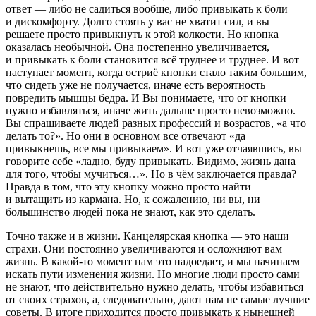
ответ — либо не садиться вообще, либо привыкать к боли
и дискомфорту. Долго стоять у вас не хватит сил, и вы
решаете просто привыкнуть к этой колкости. Но кнопка
оказалась необычной. Она постепенно увеличивается,
и привыкать к боли становится всё труднее и труднее. И вот
наступает момент, когда остриё кнопки стало таким большим,
что сидеть уже не получается, иначе есть вероятность
повредить мышцы бедра. И Вы понимаете, что от кнопки
нужно избавляться, иначе жить дальше просто невозможно.
Вы спрашиваете людей разных профессий и возрастов, «а что
делать то?». Но они в основном все отвечают «да
привыкнешь, все мы привыкаем». И вот уже отчаявшись, вы
говорите себе «ладно, буду привыкать. Видимо, жизнь дана
для того, чтобы мучиться…». Но в чём заключается правда?
Правда в том, что эту кнопку можно просто найти
и вытащить из кармана. Но, к сожалению, ни вы, ни
большинство людей пока не знают, как это сделать.
Точно также и в жизни. Канцелярская кнопка — это наши
страхи. Они постоянно увеличиваются и осложняют вам
жизнь. В какой-то момент нам это надоедает, и мы начинаем
искать пути изменения жизни. Но многие люди просто сами
не знают, что действительно нужно делать, чтобы избавиться
от своих страхов, а, следовательно, дают нам не самые лучшие
советы. В итоге приходится просто привыкать к нынешней