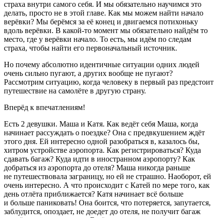
страха внутри самого себя. И мы обязательно научимся это
делать, просто не в этой главе. Как мы можем найти начало
верёвки? Мы берёмся за её конец и двигаемся потихоньку
вдоль верёвки. В какой-то момент мы обязательно найдём то
место, где у верёвки начало. То есть, мы идём по следам
страха, чтобы найти его первоначальный источник.
Но почему абсолютно идентичные ситуации одних людей
очень сильно пугают, а других вообще не пугают?
Рассмотрим ситуацию, когда человеку в первый раз предстоит
путешествие на самолёте в другую страну.
Вперёд к впечатлениям!
Есть 2 девушки. Маша и Катя. Как ведёт себя Маша, когда
начинает рассуждать о поездке? Она с предвкушением ждёт
этого дня. Ей интересно одной разобраться в, казалось бы,
хитром устройстве аэропорта. Как регистрироваться? Куда
сдавать багаж? Куда идти в иностранном аэропорту? Как
добраться из аэропорта до отеля? Маша никогда раньше
не путешествовала заграницу, но ей не страшно. Наоборот, ей
очень интересно. А что происходит с Катей по мере того, как
день отлёта приближается? Катя начинает всё больше
и больше паниковать! Она боится, что потеряется, запутается,
заблудится, опоздает, не доедет до отеля, не получит багаж