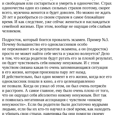
и свободным или состариться и умереть в одиночестве. Страх
одиночества один из самых сильных страхов поэтому, скорее
всего, мужчина женится и будет доволен. Но можно не ждать
20 лет и разобраться со своим страхом в самое ближайшее
время. И как следствие, уже сейчас жениться и наслаждаться
семейной жизнью. При этом, вообще не ощущая себя слабым
человеком.
Подросток, который боится провалить экзамен.
Пример №3
.
Почему большинство его одноклассников особо
не переживают из-за результатов экзамена, а он (подросток)
просто не может найти себе места и ужасно волнуется? Дело
в том, что когда родители будут ругать его за плохой результат,
он будет чувствовать себя никому ненужным. И с этим
чувством связана какая-то очень запоминающаяся ситуация
в его жизни, которая произошла пару лет назад.
И действительно, был один момент в его жизни, когда все его
одноклассник пошли в кино, а его целенаправленно
не позвали. Когда он узнал об этом, он был очень потрясён
и расстроен. А самое главное, ему было очень плохо от того,
что он ощущал себя абсолютно никому ненужным. Вот так
и появилась негативная ассоциация с чувством «никому
ненужности». Если бы родители были достаточно мудрыми
людьми, если бы их кто-то научил в своё время, как находить
и убирать свои страхи, наверняка бы они помогли своему