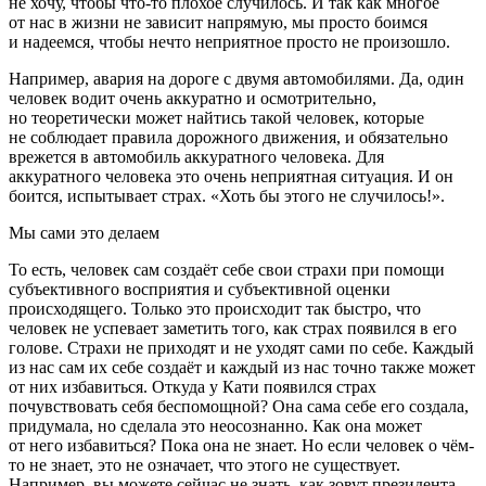
не хочу, чтобы что-то плохое случилось. И так как многое
от нас в жизни не зависит напрямую, мы просто боимся
и надеемся, чтобы нечто неприятное просто не произошло.
Например, авария на дороге с двумя автомобилями. Да, один
человек водит очень аккуратно и осмотрительно,
но теоретически может найтись такой человек, которые
не соблюдает правила дорожного движения, и обязательно
врежется в автомобиль аккуратного человека. Для
аккуратного человека это очень неприятная ситуация. И он
боится, испытывает страх. «Хоть бы этого не случилось!».
Мы сами это делаем
То есть, человек сам создаёт себе свои страхи при помощи
субъективного восприятия и субъективной оценки
происходящего. Только это происходит так быстро, что
человек не успевает заметить того, как страх появился в его
голове. Страхи не приходят и не уходят сами по себе. Каждый
из нас сам их себе создаёт и каждый из нас точно также может
от них избавиться. Откуда у Кати появился страх
почувствовать себя беспомощной? Она сама себе его создала,
придумала, но сделала это неосознанно. Как она может
от него избавиться? Пока она не знает. Но если человек о чём-
то не знает, это не означает, что этого не существует.
Например, вы можете сейчас не знать, как зовут президента