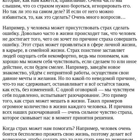
которые, как нам кажется, правильные. Очень часто мы
слышим, что со страхом нужно бороться, игнорировать его.
Но так ли это на самом деле? И если от него можно
избавиться, то, как это сделать? Очень много вопросов…
Например, у человека может присутствовать страх сделать
ошибку. Довольно часто в жизни происходит так, что человек
не достигает того, чего он хочет по причине страха совершить
ошибку. Этот страх может проявляться в сфере личной жизни,
в карьере, в семейной жизни. Страх поистине заставляет
людей ощущать себя некомфортно, ведь мы понимаем, как
хорошо мы можем себя чувствовать, если сделаем то или иное
действие, если будем смелее. Например, заведём новое
знакомство, уйдём с неприятной работы, осуществим свои
давние мечты и желания. Но по какой-то неведомой причине,
что-то нас сдерживает, останавливает и всё остаётся таким,
как есть, без изменений. С одной оговоркой — мы чувствуем
себя подавленно, испытывает разочарование. Это пример
того, как страх может мешать в жизни. Таких примеров
огромное количество в жизни каждого человека. И причина
всех наших разочарований — очень сильное чувство страха,
которое сковывает нас в момент принятия решения.
Когда страх может нам помогать? Например, человек очень
боится бесполезно прожить свою жизнь, поэтому делает всё
возможное, чтобы создать что-то или стать кем-то значимым.