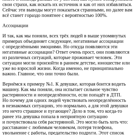
свои страхи, как искать их источник и как от них избавляться.
Сейчас эти выводы могут показаться странными, но далее вам
всё станет гораздо понятнее с вероятностью 100%.
Ассоциации
И так, как мы поняли, всех трёх людей в выше упомянутых
примерах объединяет следующее, негативные ассоциации
с определёнными эмоциями. Но откуда появляются эти
негативные ассоциации? Ответ очень прост, они появляются
из различных ситуаций, которые проживает человек. Эти
ситуации могли произойти в раннем детстве, юношестве или
уже во взрослой жизни. Когда именно, не принципиально
важно. Главное, что они точно были.
Вернёмся
к примеру №1
. К девушке, которая боится водить
машину. Как мы поняли, она испытает сильное чувство
растерянности и неопределённости, если попадёт в ДТП.
Но почему для одних людей чувствовать неопределённость
в незнакомых ситуациях, это нормально, а для этой девушки
это нечто страшное и пугающее? Дело в том, что когда-то
ранее эта девушка попала в неприятную ситуацию
и почувствовала себя растерянной. Это могло быть хоть что:
расставание с любимым человеком, потеря телефона,
увольнение с работы, предательство подруги. Этот список