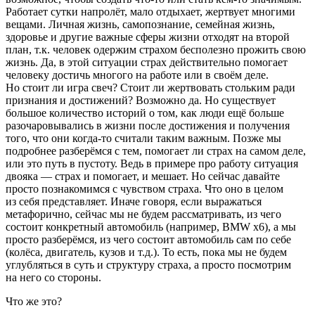
Работает сутки напролёт, мало отдыхает, жертвует многими
вещами. Личная жизнь, самопознание, семейная жизнь,
здоровье и другие важные сферы жизни отходят на второй
план, т.к. человек одержим страхом бесполезно прожить свою
жизнь. Да, в этой ситуации страх действительно помогает
человеку достичь многого на работе или в своём деле.
Но стоит ли игра свеч? Стоит ли жертвовать стольким ради
признания и достижений? Возможно да. Но существует
большое количество историй о том, как люди ещё больше
разочаровывались в жизни после достижения и получения
того, что они когда-то считали таким важным. Позже мы
подробнее разберёмся с тем, помогает ли страх на самом деле,
или это путь в пустоту. Ведь в примере про работу ситуация
двояка — страх и помогает, и мешает. Но сейчас давайте
просто познакомимся с чувством страха. Что оно в целом
из себя представляет. Иначе говоря, если выражаться
метафорично, сейчас мы не будем рассматривать, из чего
состоит конкретный автомобиль (например, BMW x6), а мы
просто разберёмся, из чего состоит автомобиль сам по себе
(колёса, двигатель, кузов и т.д.). То есть, пока мы не будем
углубляться в суть и структуру страха, а просто посмотрим
на него со стороны.
Что же это?