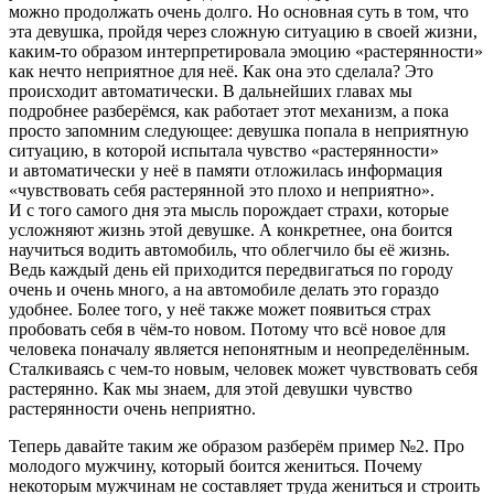
можно продолжать очень долго. Но основная суть в том, что
эта девушка, пройдя через сложную ситуацию в своей жизни,
каким-то образом интерпретировала эмоцию «растерянности»
как нечто неприятное для неё. Как она это сделала? Это
происходит автоматически. В дальнейших главах мы
подробнее разберёмся, как работает этот механизм, а пока
просто запомним следующее:
девушка попала в неприятную
ситуацию, в которой испытала чувство «растерянности»
и автоматически у неё в памяти отложилась информация
«чувствовать себя растерянной это плохо и неприятно»
.
И с того самого дня эта мысль порождает страхи, которые
усложняют жизнь этой девушке. А конкретнее, она боится
научиться водить автомобиль, что облегчило бы её жизнь.
Ведь каждый день ей приходится передвигаться по городу
очень и очень много, а на автомобиле делать это гораздо
удобнее. Более того, у неё также может появиться страх
пробовать себя в чём-то новом. Потому что всё новое для
человека поначалу является непонятным и неопределённым.
Сталкиваясь с чем-то новым, человек может чувствовать себя
растерянно. Как мы знаем, для этой девушки чувство
растерянности очень неприятно.
Теперь давайте таким же образом разберём
пример №2
. Про
молодого мужчину, который боится жениться. Почему
некоторым мужчинам не составляет труда жениться и строить