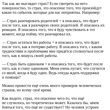
Так как же выглядит страх? Если смотреть на него
поверхностно, то страх,
это опасение того, что произойдут
какие-то события, которые для нас неприятны
. Например:
—
Страх разочаровать родителей
= я опасаюсь, что будет
после того, как я разочарую своих родителей. Я опасаюсь их
реакции. Я опасаюсь того, что я буду чувствовать в тот
момент, когда пойму, что разочаровал их.
—
Страх остаться без работы
= я опасаюсь того, что будет
после того, как я потеряю работу. Я опасаюсь того, с каким
трудностями и проблемами мне придётся столкнуться после
того, как я лишусь своей работы.
—
Страх быть одиноким
= я опасаюсь того, что будет после
того, как я стану одиноким. Меня очень пугает, что случится
со мной, когда я буду один. Ведь откуда ждать поддержки
и помощи?
Можно привести ещё очень много примеров человеческих
страхов, но всему своё время.
Как видите,
страх, это опасение чего-то, что ещё
не случилось, но теоретически может.
Казалось бы, зачем
бояться того, что ещё не существует? Но человек устроен