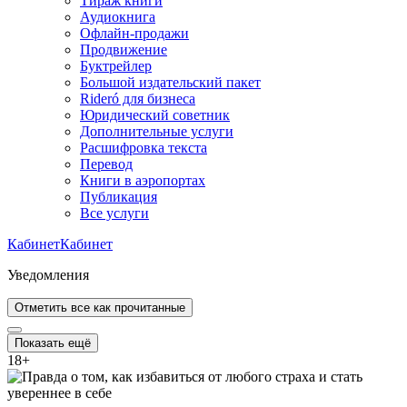
Тираж книги
Аудиокнига
Офлайн-продажи
Продвижение
Буктрейлер
Большой издательский пакет
Rideró для бизнеса
Юридический советник
Дополнительные услуги
Расшифровка текста
Перевод
Книги в аэропортах
Публикация
Все услуги
Кабинет
Кабинет
Уведомления
Отметить все как прочитанные
Показать ещё
18
+