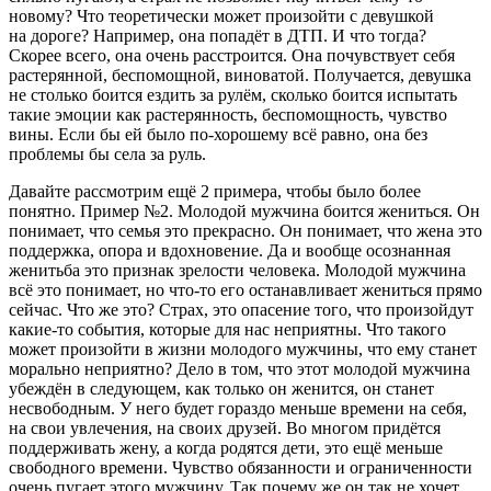
новому? Что теоретически может произойти с девушкой
на дороге? Например, она попадёт в ДТП. И что тогда?
Скорее всего, она очень расстроится. Она почувствует себя
растерянной, беспомощной, виноватой. Получается, девушка
не столько боится ездить за рулём, сколько
боится испытать
такие эмоции как растерянность, беспомощность, чувство
вины.
Если бы ей было по-хорошему всё равно, она без
проблемы бы села за руль.
Давайте рассмотрим ещё 2 примера, чтобы было более
понятно. Пример №2. Молодой мужчина боится жениться. Он
понимает, что семья это прекрасно. Он понимает, что жена это
поддержка, опора и вдохновение. Да и вообще осознанная
женитьба это признак зрелости человека. Молодой мужчина
всё это понимает, но что-то его останавливает жениться прямо
сейчас. Что же это? Страх,
это опасение того, что произойдут
какие-то события, которые для нас неприятны.
Что такого
может произойти в жизни молодого мужчины, что ему станет
морально неприятно? Дело в том, что этот молодой мужчина
убеждён в следующем,
как только он женится, он станет
несвободным
. У него будет гораздо меньше времени на себя,
на свои увлечения, на своих друзей. Во многом придётся
поддерживать жену, а когда родятся дети, это ещё меньше
свободного времени. Чувство обязанности и ограниченности
очень пугает этого мужчину. Так почему же он так не хочет