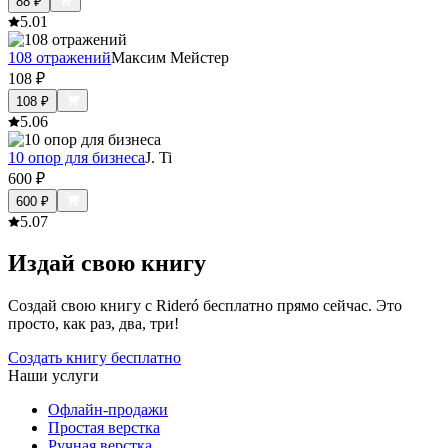
88
₽
5.0
1
108 отражений
Максим Мейстер
108
₽
108
₽
5.0
6
10 опор для бизнеса
J. Ti
600
₽
600
₽
5.0
7
Издай свою книгу
Создай свою книгу с Rideró бесплатно прямо сейчас. Это
просто, как раз, два, три!
Создать книгу бесплатно
Наши услуги
Офлайн-продажи
Простая верстка
Ручная верстка