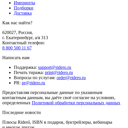
Импринты
Подборки
Доставка
Как нас найти?
620027
,
Россия
,
г. Екатеринбург, а/я 313
Контактный телефон
:
8 800 500 11 67
Написать нам
Поддержка
:
support@ridero.ru
Печать тиража
:
print@ridero.ru
Вопросы по услугам
:
order@ridero.ru
PR
:
pr@ridero.ru
Предоставляя персональные данные по указанным
контактным данным, вы даёте своё согласие на условиях,
определенных
Политикой обработки персональных данных
Последние новости
Плюсы Rideró, ISBN в подарок, буктрейлеры, вебинары
и многое другое