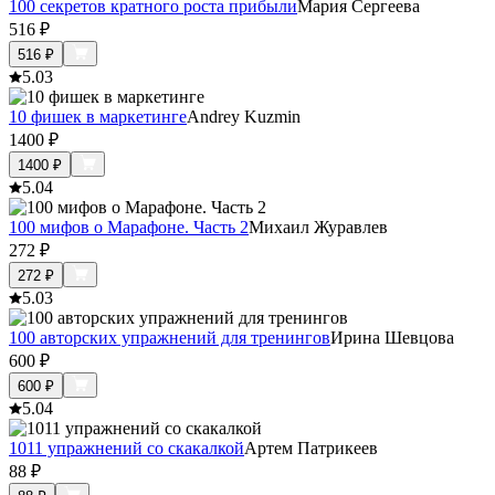
100 секретов кратного роста прибыли
Мария Сергеева
516
₽
516
₽
5.0
3
10 фишек в маркетинге
Andrey Kuzmin
1400
₽
1400
₽
5.0
4
100 мифов о Марафоне. Часть 2
Михаил Журавлев
272
₽
272
₽
5.0
3
100 авторских упражнений для тренингов
Ирина Шевцова
600
₽
600
₽
5.0
4
1011 упражнений со скакалкой
Артем Патрикеев
88
₽