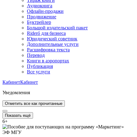
Тираж книги
Аудиокнига
Офлайн-продажи
Продвижение
Буктрейлер
Большой издательский пакет
Rideró для бизнеса
Юридический советник
Дополнительные услуги
Расшифровка текста
Перевод
Книги в аэропортах
Публикация
Все услуги
Кабинет
Кабинет
Уведомления
Отметить все как прочитанные
Показать ещё
6
+