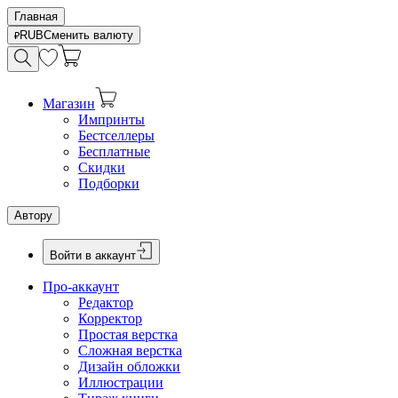
Главная
RUB
Сменить валюту
Магазин
Импринты
Бестселлеры
Бесплатные
Скидки
Подборки
Автору
Войти в аккаунт
Про-аккаунт
Редактор
Корректор
Простая верстка
Сложная верстка
Дизайн обложки
Иллюстрации