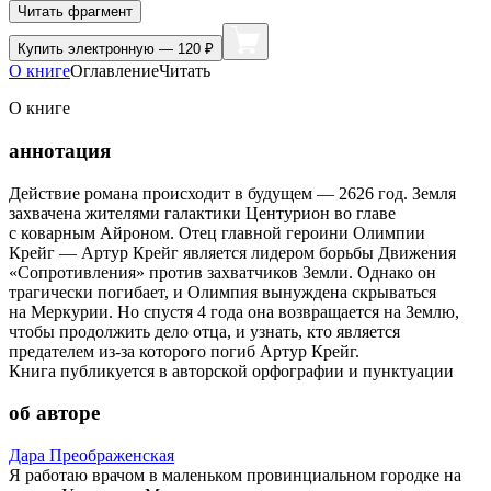
Читать фрагмент
Купить
электронную — 120 ₽
О книге
Оглавление
Читать
О книге
аннотация
Действие романа происходит в будущем — 2626 год. Земля
захвачена жителями галактики Центурион во главе
с коварным Айроном. Отец главной героини Олимпии
Крейг — Артур Крейг является лидером борьбы Движения
«Сопротивления» против захватчиков Земли. Однако он
трагически погибает, и Олимпия вынуждена скрываться
на Меркурии. Но спустя 4 года она возвращается на Землю,
чтобы продолжить дело отца, и узнать, кто является
предателем из-за которого погиб Артур Крейг.
Книга публикуется в авторской орфографии и пунктуации
об авторе
Дара Преображенская
Я работаю врачом в маленьком провинциальном городке на