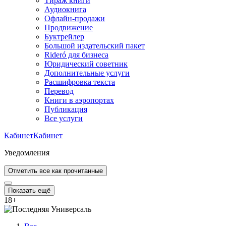
Тираж книги
Аудиокнига
Офлайн-продажи
Продвижение
Буктрейлер
Большой издательский пакет
Rideró для бизнеса
Юридический советник
Дополнительные услуги
Расшифровка текста
Перевод
Книги в аэропортах
Публикация
Все услуги
Кабинет
Кабинет
Уведомления
Отметить все как прочитанные
Показать ещё
18
+