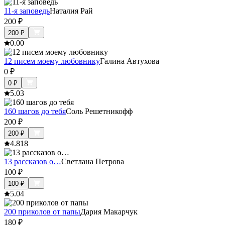
11-я заповедь
Наталия Рай
200
₽
200
₽
0.0
0
12 писем моему любовнику
Галина Автухова
0
₽
0
₽
5.0
3
160 шагов до тебя
Соль Решетникофф
200
₽
200
₽
4.8
18
13 рассказов о…
Светлана Петрова
100
₽
100
₽
5.0
4
200 приколов от папы
Дария Макарчук
180
₽