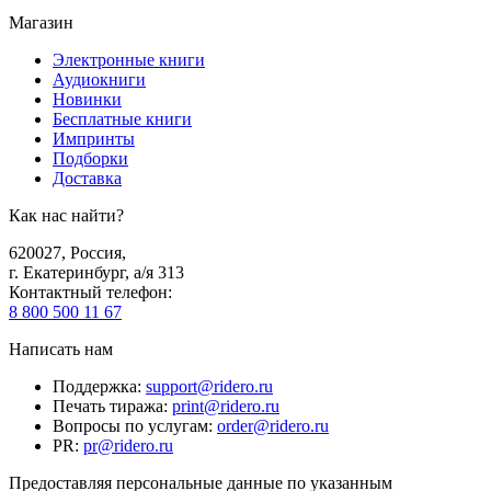
Магазин
Электронные книги
Аудиокниги
Новинки
Бесплатные книги
Импринты
Подборки
Доставка
Как нас найти?
620027
,
Россия
,
г. Екатеринбург, а/я 313
Контактный телефон
:
8 800 500 11 67
Написать нам
Поддержка
:
support@ridero.ru
Печать тиража
:
print@ridero.ru
Вопросы по услугам
:
order@ridero.ru
PR
:
pr@ridero.ru
Предоставляя персональные данные по указанным