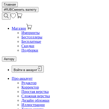
Главная
RUB
Сменить валюту
Магазин
Импринты
Бестселлеры
Бесплатные
Скидки
Подборки
Автору
Войти в аккаунт
Про-аккаунт
Редактор
Корректор
Простая верстка
Сложная верстка
Дизайн обложки
Иллюстрации