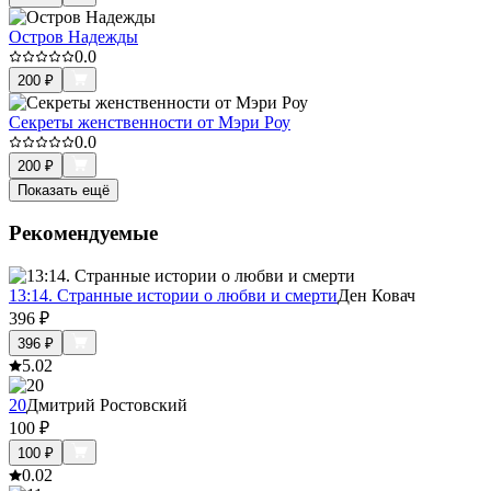
Остров Надежды
0.0
200
₽
Секреты женственности от Мэри Роу
0.0
200
₽
Показать ещё
Рекомендуемые
13:14. Странные истории о любви и смерти
Ден Ковач
396
₽
396
₽
5.0
2
20
Дмитрий Ростовский
100
₽
100
₽
0.0
2