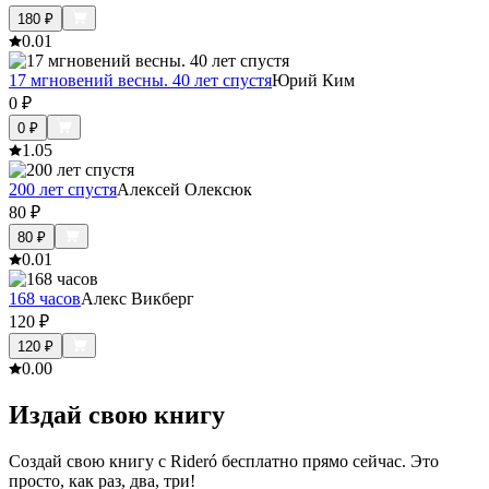
180
₽
0.0
1
17 мгновений весны. 40 лет спустя
Юрий Ким
0
₽
0
₽
1.0
5
200 лет спустя
Алексей Олексюк
80
₽
80
₽
0.0
1
168 часов
Алекс Викберг
120
₽
120
₽
0.0
0
Издай свою книгу
Создай свою книгу с Rideró бесплатно прямо сейчас. Это
просто, как раз, два, три!