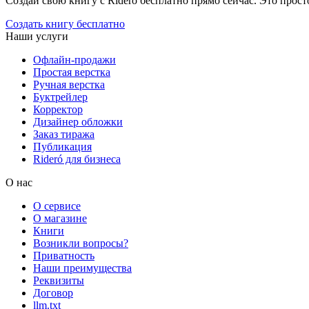
Создай свою книгу с Rideró бесплатно прямо сейчас. Это просто,
Создать книгу бесплатно
Наши услуги
Офлайн-продажи
Простая верстка
Ручная верстка
Буктрейлер
Корректор
Дизайнер обложки
Заказ тиража
Публикация
Rideró для бизнеса
О нас
О сервисе
О магазине
Книги
Возникли вопросы?
Приватность
Наши преимущества
Реквизиты
Договор
llm.txt