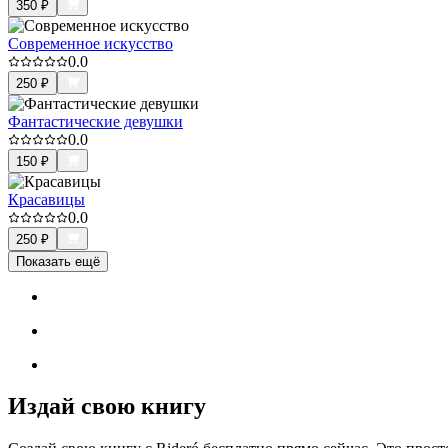
350
₽
Современное искусство
0.0
250
₽
Фантастические девушки
0.0
150
₽
Красавицы
0.0
250
₽
Показать ещё
Издай свою книгу