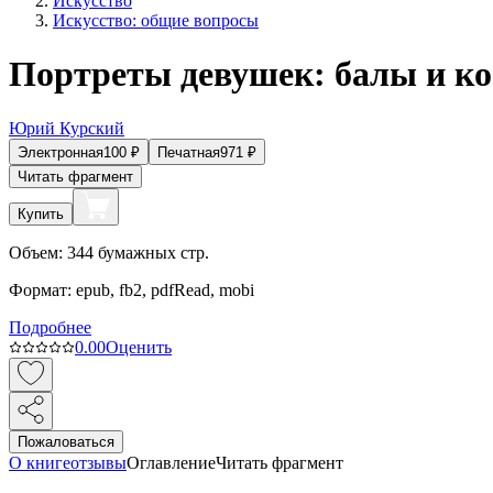
Искусство
Искусство: общие вопросы
Портреты девушек: балы и к
Юрий Курский
Электронная
100
₽
Печатная
971
₽
Читать фрагмент
Купить
Объем:
344
бумажных стр.
Формат:
epub, fb2, pdfRead, mobi
Подробнее
0.0
0
Оценить
Пожаловаться
О книге
отзывы
Оглавление
Читать фрагмент