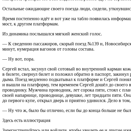
Остальные ожидающие своего поезда люди, сидели, уткнувшис
Время постепенно идёт и вот уже на табло появилась информаци
мост, к другим платформам.
Из динамика послышался мягкий женский голос.
— К сведению пассажиров, скорый поезд №139 н, Новосибирск 
минут, нумерация вагонов от головы состава.
— Ну вот, пора.
Сергей встал, засунул свой сотовый во внутренний карман кожа
в билете, свернул билет и положил обратно в паспорт, закинул
дыма. Поезд медленно подкатывал к платформе и Сергей понял,
и вышли на платформу, тем временем Сергей дошёл до своего в
проводнику. Мужчина проводник, лет сорока пяти, стоял с план
своей напарнице, проводнице, девушке, лет тридцати пяти. Она
до первого купе, открыл дверь и приятно удивился. Дело в то
— Ну что ж, было бы отлично, если бы до конца больше не был
Здесь есть иллюстрация
Зарегистрируйтесь или войдите, чтобы увидеть ее и другие из