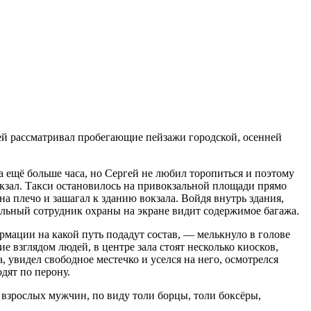
гей рассматривал пробегающие пейзажи городской, осенней
 ещё больше часа, но Сергей не любил торопиться и поэтому
окзал. Такси остановилось на привокзальной площади прямо
 на плечо и зашагал к зданию вокзала. Войдя внутрь здания,
альный сотрудник охраны на экране видит содержимое багажа.
ормации на какой путь подадут состав, — мелькнуло в голове
 взглядом людей, в центре зала стоят несколько киосков,
, увидел свободное местечко и уселся на него, осмотрелся
одят по перону.
 взрослых мужчин, по виду толи борцы, толи боксёры,