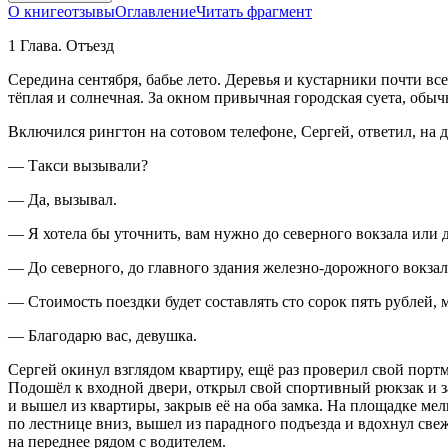
О книге
отзывы
Оглавление
Читать фрагмент
1 Глава. Отъезд
Середина сентября, бабье лето. Деревья и кустарники почти вс
тёплая и солнечная. За окном привычная городская суета, обы
Включился рингтон на сотовом телефоне, Сергей, ответил, на 
— Такси вызывали?
— Да, вызывал.
— Я хотела бы уточнить, вам нужно до северного вокзала или
— До северного, до главного здания железно-дорожного вокзал
— Стоимость поездки будет составлять сто сорок пять рублей, 
— Благодарю вас, девушка.
Сергей окинул взглядом квартиру, ещё раз проверил свой портм
Подошёл к входной двери, открыл свой спортивный рюкзак и зас
и вышел из квартиры, закрыв её на оба замка. На площадке мел
по лестнице вниз, вышел из парадного подъезда и вдохнул свеж
на переднее рядом с водителем.