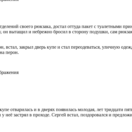
отделений своего рюкзака, достал оттуда пакет с туалетными пр
у, он вытащил и небрежно бросил в сторону подушки, сам рюкз
н, встал, закрыл дверь купе и стал переодеваться, уличную оде
 на перон.
ображения
в купе отварилась и в дверях появилась молодая, лет тридцати 
н у неё застрял в проходе. Сергей встал, поздоровался и предл