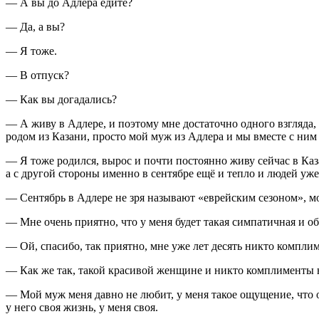
— А вы до Адлера едите?
— Да, а вы?
— Я тоже.
— В отпуск?
— Как вы догадались?
— А живу в Адлере, и поэтому мне достаточно одного взгляда, 
родом из Казани, просто мой муж из Адлера и мы вместе с ним у
— Я тоже родился, вырос и почти постоянно живу сейчас в Каз
а с другой стороны именно в сентябре ещё и тепло и людей уж
— Сентябрь в Адлере не зря называют «еврейским сезоном», мор
— Мне очень приятно, что у меня будет такая симпатичная и о
— Ой, спасибо, так приятно, мне уже лет десять никто комплим
— Как же так, такой красивой женщине и никто комплименты н
— Мой муж меня давно не любит, у меня такое ощущение, что о
у него своя жизнь, у меня своя.