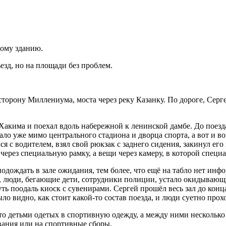
ному зданию.
езд, но на площади без проблем.
сторону Миллениума, моста через реку Казанку. По дороге, Сер
акима и поехал вдоль набережной к ленинской дамбе. До поезда
ало уже мимо центрального стадиона и дворца спорта, а вот и в
я с водителем, взял свой рюкзак с заднего сидения, закинул его
ерез специальную рамку, а вещи через камеру, в которой специ
подождать в зале ожидания, тем более, что ещё на табло нет инф
, люди, бегающие дети, сотрудники полиции, устало окидывающие
ть поодаль киоск с сувенирами. Сергей прошёл весь зал до конца
было видно, как стоит какой-то состав поезда, и люди суетно прох
ято детьми одетых в спортивную одежду, а между ними несколько
ования или на спортивные сборы.