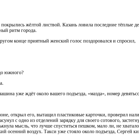
е покрылись жёлтой листвой. Казань ловила последние тёплые де
чный ритм города.
другом конце приятный женский голос поздоровался и спросил,
 до южного?
а.
машина уже ждёт около вашего подъезда, «мазда», номер девятьс
оне, открыл его, вытащил пластиковые карточки, проверил налич
унул с одно из отделений зарядку для своего сотового, застегн
ькнула мысль, что лучше спуститься пешком, мало ли, не хватал
ий осенний воздух. Такси уже стояло около подъезда, Сергей кин