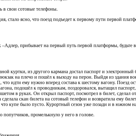
ь в свои сотовые телефоны.
я, стало ясно, что поезд подъедет к первому пути первой платф
–Адлер, прибывает на первый путь первой платформы, будьте в
ной куртки, из другого кармана достал паспорт и электронный би
 рюкзак на плечо и пошёл к выходу на перон. Выйдя из здания в
 что идти ему нужно вперед состава к шестому вагону. Поезд о
агона, подошёл к проводникам, поздоровался, вытащил паспорт, 
шетом в руках. Он открыл паспорт, посмотрел в билет, сделал о
 сделала скан билета на сотовый телефон и возвратила ему биле
м, что купе было пусто. Курортный сезон уже позади и в южном 
о попутчиков, промелькнуло у него в голове.
ображения