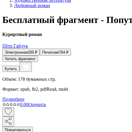
Художественная литература
Любовный роман
Бесплатный фрагмент - Попу
Курортный роман
Пётр Гайдук
Электронная
200
₽
Печатная
764
₽
Читать фрагмент
Купить
Объем:
178
бумажных стр.
Формат:
epub, fb2, pdfRead, mobi
Подробнее
0.0
0
Оценить
Пожаловаться