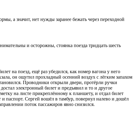
ормы, а значит, нет нужды заранее бежать через переходной
нимательны и осторожны, стоянка поезда тридцать шесть
лет на поезд, ещё раз убедился, как номер вагона у него
окзала, он ощутил прохладный осенний воздух с лёгким запахом
становился. Проводники открыли двери, протёрли ручки
достал электронный билет и предъявил и то и другое
тметку на листе прикреплённому к планшету, и отдал билет
т и паспорт. Сергей вошёл в тамбур, повернул налево и дошёл
направлении поток пассажиров явно снизился.