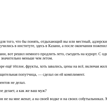
для того, что бы понять, отдыхающий вы или местный, адлерский
чились в институте, здесь в Казани, а после окончания поженили
ани, вот решил немного продлить лето, съездить на курорт. С о
е значительно меньше чем летом.
е ещё тёплое, фрукты, хоть завались, цены на всё, включая жил
бщительная попутчица, — сделал он ей комплимент.
ентов не делал.
е делает, а как же ваш муж?
н не на мне женат, а на своей водке и на своих собутыльниках