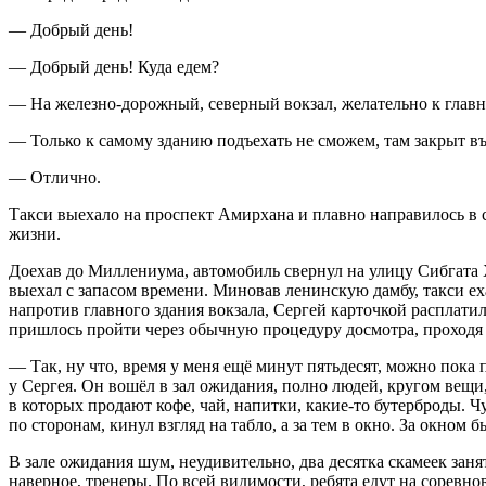
— Добрый день!
— Добрый день! Куда едем?
— На железно-дорожный, северный вокзал, желательно к глав
— Только к самому зданию подъехать не сможем, там закрыт въ
— Отлично.
Такси выехало на проспект Амирхана и плавно направилось в 
жизни.
Доехав до Миллениума, автомобиль свернул на улицу Сибгата Х
выехал с запасом времени. Миновав ленинскую дамбу, такси ех
напротив главного здания вокзала, Сергей карточкой расплатилс
пришлось пройти через обычную процедуру досмотра, проходя ч
— Так, ну что, время у меня ещё минут пятьдесят, можно пока 
у Сергея. Он вошёл в зал ожидания, полно людей, кругом вещи
в которых продают кофе, чай, напитки, какие-то бутерброды. Чу
по сторонам, кинул взгляд на табло, а за тем в окно. За окном 
В зале ожидания шум, неудивительно, два десятка скамеек зан
наверное, тренеры. По всей видимости, ребята едут на соревн