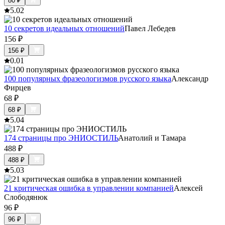
80
₽
5.0
2
10 секретов идеальных отношений
Павел Лебедев
156
₽
156
₽
0.0
1
100 популярных фразеологизмов русского языка
Александр
Фирцев
68
₽
68
₽
5.0
4
174 страницы про ЭНИОСТИЛЬ
Анатолий и Тамара
488
₽
488
₽
5.0
3
21 критическая ошибка в управлении компанией
Алексей
Слободянюк
96
₽
96
₽