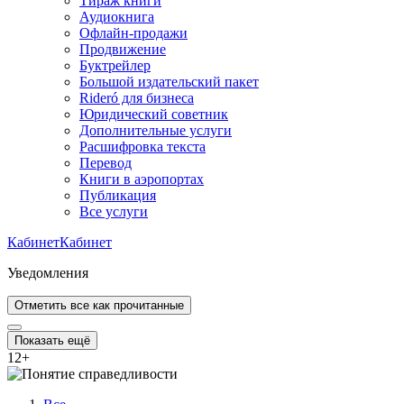
Тираж книги
Аудиокнига
Офлайн-продажи
Продвижение
Буктрейлер
Большой издательский пакет
Rideró для бизнеса
Юридический советник
Дополнительные услуги
Расшифровка текста
Перевод
Книги в аэропортах
Публикация
Все услуги
Кабинет
Кабинет
Уведомления
Отметить все как прочитанные
Показать ещё
12
+