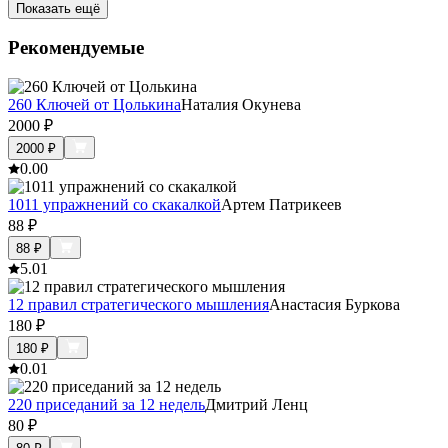
Показать ещё
Рекомендуемые
260 Ключей от Цолькина
Наталия Окунева
2000
₽
2000
₽
0.0
0
1011 упражнений со скакалкой
Артем Патрикеев
88
₽
88
₽
5.0
1
12 правил стратегического мышления
Анастасия Буркова
180
₽
180
₽
0.0
1
220 приседаний за 12 недель
Дмитрий Ленц
80
₽