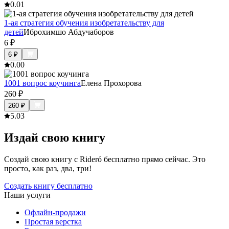
0.0
1
1-ая стратегия обучения изобретательству для
детей
Иброхимшо Абдучаборов
6
₽
6
₽
0.0
0
1001 вопрос коучинга
Елена Прохорова
260
₽
260
₽
5.0
3
Издай свою книгу
Создай свою книгу с Rideró бесплатно прямо сейчас. Это
просто, как раз, два, три!
Создать книгу бесплатно
Наши услуги
Офлайн-продажи
Простая верстка