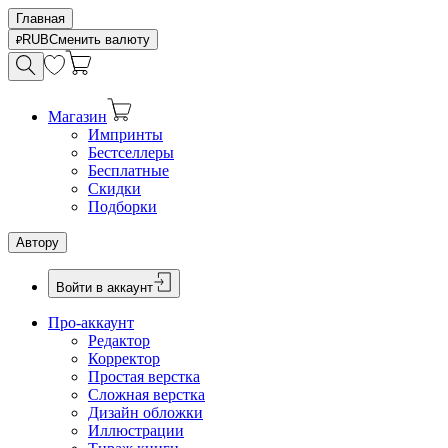
Главная
RUB
Сменить валюту
Магазин
Импринты
Бестселлеры
Бесплатные
Скидки
Подборки
Автору
Войти в аккаунт
Про-аккаунт
Редактор
Корректор
Простая верстка
Сложная верстка
Дизайн обложки
Иллюстрации