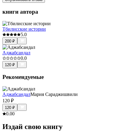
книги автора
Тбилисские истории
5.0
200
₽
Аджабсандал
0.0
120
₽
Рекомендуемые
Аджабсандал
Мария Сараджишвили
120
₽
120
₽
0.0
0
Издай свою книгу