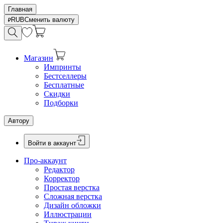
Главная
RUB
Сменить валюту
Магазин
Импринты
Бестселлеры
Бесплатные
Скидки
Подборки
Автору
Войти в аккаунт
Про-аккаунт
Редактор
Корректор
Простая верстка
Сложная верстка
Дизайн обложки
Иллюстрации