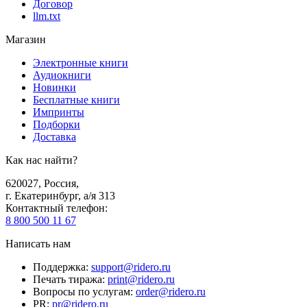
Договор
llm.txt
Магазин
Электронные книги
Аудиокниги
Новинки
Бесплатные книги
Импринты
Подборки
Доставка
Как нас найти?
620027
,
Россия
,
г. Екатеринбург, а/я 313
Контактный телефон
:
8 800 500 11 67
Написать нам
Поддержка
:
support@ridero.ru
Печать тиража
:
print@ridero.ru
Вопросы по услугам
:
order@ridero.ru
PR
:
pr@ridero.ru