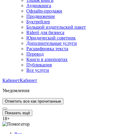
Тираж книги
Аудиокнига
Офлайн-продажи
Продвижение
Буктрейлер
Большой издательский пакет
Rideró для бизнеса
Юридический советник
Дополнительные услуги
Расшифровка текста
Перевод
Книги в аэропортах
Публикация
Все услуги
Кабинет
Кабинет
Уведомления
Отметить все как прочитанные
Показать ещё
18
+