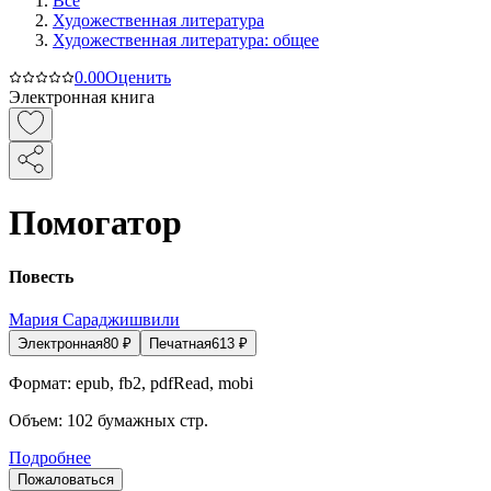
Все
Художественная литература
Художественная литература: общее
0.0
0
Оценить
Электронная книга
Помогатор
Повесть
Мария Сараджишвили
Электронная
80
₽
Печатная
613
₽
Формат:
epub, fb2, pdfRead, mobi
Объем:
102
бумажных стр.
Подробнее
Пожаловаться