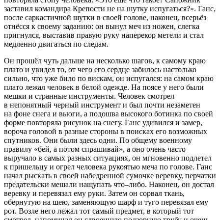
заставил командира Крепости не на шутку испугаться?». Ганс,
после саркастичной шутки в своей голове, наконец, всерьёз
отнёсся к своему заданию: он вынул меч из ножен, слегка
пригнулся, выставив правую руку наперекор метели и стал
медленно двигаться по следам.
Он прошёл чуть дальше на несколько шагов, к самому краю
плато и увидел то, от чего его сердце забилось настолько
сильно, что уже било по вискам, он испугался: на самом краю
плато лежал человек в белой одежде. На поясе у него были
мешки и странные инструменты. Человек смотрел
в непонятный черный инструмент и был почти незаметен
на фоне снега и вьюги, а подошва высокого ботинка по своей
форме повторяла рисунок на снегу. Ганс удивился и замер,
вороча головой в разные стороны в поисках его возможных
спутников. Они были здесь одни. По общему военному
правилу «бей, а потом спрашивай», а оно очень часто
выручало в самых разных ситуациях, он мгновенно подлетел
к пришельцу и огрел человека рукоятью меча по голове. Ганс
начал рыскать в своей набедренной сумочке
веревк
у, перчатки
предательски мешали нащупать что–либо. Наконец, он достал
веревк
у и перевязал ему руки. Затем он сорвал ткань,
обернутую на шею, заменяющую шарф и туго перевязал ему
рот. Возле него лежал тот самый предмет, в который тот
смотрел, напоминал он сдвоенную подзорную трубу и очень