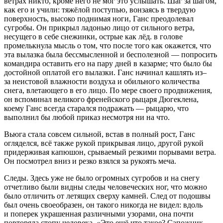
ветрах никто, кроме него не мог это услышать. Шаг за шагом,
как его и учили: тяжёлой поступью, вонзаясь в твердую
поверхность, высоко поднимая ноги, Ганс преодолевал
сугробы. Он прикрыл ладонью лицо от сильного ветра,
несущего в себе снежинки, острые как лёд. в голове
промелькнула мысль о том, что после того как окажется, что
эта вылазка была бессмысленной и бесполезной — попросить
командира оставить его на пару дней в казарме; что было бы
достойной оплатой его вылазки. Ганс начинал кашлять из–
за неистовой влажности воздуха и обильного количества
снега, влетающего в его лицо. По мере своего продвижения,
он вспоминал великого френейского рыцаря Дюгеклена,
коему Ганс всегда старался подражать — рыцарю, что
выполнил бы любой приказ несмотря ни на что.
Вьюга стала совсем сильной, встав в полный рост, Ганс
огляделся, всё также рукой прикрывая лицо, другой рукой
придерживая капюшон, срываемый резкими порывами ветра.
Он посмотрел вниз и резко взялся за рукоять меча.
Следы. Здесь уже не было огромных сугробов и на снегу
отчетливо были видны следы человеческих ног, что можно
было отличить от летящих сверху камней. След от подошвы
был очень своеобразен, он такого никогда не видел: вдоль
и поперек украшенная различными узорами, она почти
повторяла стопу человека. «Это ещё что такое? Сапожник