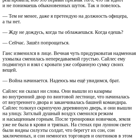
и не понимаешь обыкновенных шуток. Так и повелось.
— Тем не менее, даже я претендую на должность офицера,
а ты нет.
— Жду не дождусь, когда ты облажаешься. Когда едешь?
— Сейчас. Зашёл попрощаться.
Ганс изменился в лице. Вечная чуть придурковатая надменная
ухмылка сменилась непередаваемой грустью. Сайлес ему
подмигнул и взял с кровати уже собранную сумку своих
вещей.
—
Войн
а начинается. Надеюсь мы ещё увидимся, брат.
Сайлес ни сказал ни слова. Они вышли из казармы
во внутренний двор по винтовой лестнице, что начиналась
от внутреннего двора и заканчивалась башней командира.
Сайлес толкнул скрипучую деревянную дверь, и они вышли
на улицу. Затхлый душный воздух сменился резким
и насыщенным горным. После тренировки новичков, земля
уже не была в крови и тряпках. На стенах при лунном свете
были видны силуэты солдат, что берегут их сон, сон
заключенных, и сон немногих торговцев и охотников в этом