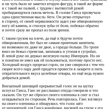
и он чуть было не заметил вторую фигуру, в такой же форме
и с такой же палкой, с трудом с вытянутой рукой
пробирающуюся сквозь метель. В голове Ганса прозвучала
одна единственная мысль: беги. Он резко отпрыгнул
в сторону, от своей неряшливости задел уже обмороженную
ногу об камень, и стиснув зубы от боли, побежал обратно
и почти сразу же пропал из поля зрения.
С таким грузом на плече, да ещё и будучи почти
обмороженным, бег был не самым приятным занятием,
но возможно их даже не двое, а гораздо больше. По тропе
вниз он бежал стремглав, запинаясь и утопая в сугробах.
В левой руке он держал железную палку Имперцев. Но он
и понятия не имел как ей пользоваться, поэтому просто нес.
Холодный воздух прорезал горло, он уже смирился с тем что
скорее всего пару дней придется провести в лазарете и пить
отвратительного вкуса целебные отвары, но ещё ведь нужно
добраться домой.
Внезапный шипящий прерывистый голос не на шутку
испугал Ганса, Ганс не расслышал откуда говорили и что
сказали. Он тут же сбросил своего пленника в снег и стал
оглядываться по сторонам. Речь повторилась. Ганс взглянул
на своего пленника и обнаружил, что голос шёл
от непонятной для Ганса коробочки, висящей на груди у его