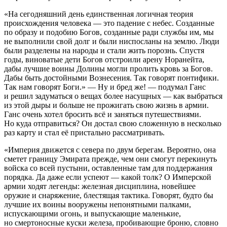
«
На сегодняшний день единственная логичная теория
происхождения человека — это падение с небес. Созданные
по образу и подобию Богов, созданные ради службы им, мы
не выполнили свой долг и были ниспосланы на землю. Люди
были разделены на народы и стали жить по
рознь
. Спустя
годы,
вино
ватые дети Богов отстроили арену Норанейта,
дабы лучшие воины Долины могли пролить кровь за Богов.
Дабы быть достойными Вознесения. Так говорят понтифики.
Так нам говорят Боги.»
— Ну и бред же! — подумал Ганс
и решил задуматься о вещах более насущных — как выбраться
из этой дыры и больше не прожигать свою жизнь в армии.
Ганс очень хотел бросить всё и заняться путешествиями.
Но куда отправиться? Он достал свою сложенную в несколько
раз карту и стал её пристально рассматривать.
«Империя движется с севера по двум берегам. Вероятно, она
сметет границу
Эмират
а прежде, чем они смогут перекинуть
войска со всей пустыни, оставленные там для поддержания
порядка. Да даже если успеют — какой толк? О Имперской
армии ходят легенды: железная дисциплина, новейшее
оружие и снаряжение, блестящая тактика. Говорят, будто бы
лучшие их воины вооружены непонятными палками,
испускающими огонь, и выпускающие маленькие,
но смертоносные куски железа, пробивающие броню, словно