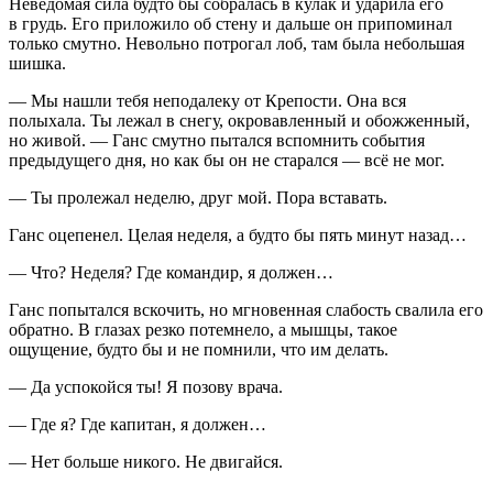
Неведомая сила будто бы собралась в кулак и ударила его
в грудь. Его приложило об стену и дальше он припоминал
только смутно. Невольно потрогал лоб, там была небольшая
шишка.
— Мы нашли тебя неподалеку от Крепости. Она вся
полыхала. Ты лежал в снегу, окровавленный и обожженный,
но живой. — Ганс смутно пытался вспомнить события
предыдущего дня, но как бы он не старался — всё не мог.
— Ты пролежал неделю, друг мой. Пора вставать.
Ганс оцепенел. Целая неделя, а будто бы пять минут назад…
— Что? Неделя? Где командир, я должен…
Ганс попытался вскочить, но мгновенная слабость свалила его
обратно. В глазах резко потемнело, а мышцы, такое
ощущение, будто бы и не помнили, что им делать.
— Да успокойся ты! Я позову врача.
— Где я? Где капитан, я должен…
— Нет больше никого. Не двигайся.