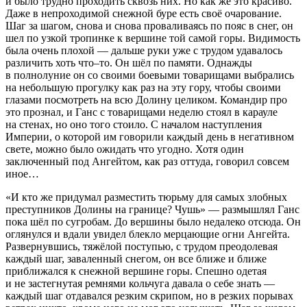
и было трудно проходить сквозь них. Но как же это красиво.
Даже в непроходимой снежной буре есть своё очарование.
Шаг за шагом, снова и снова проваливаясь по пояс в снег, он
шел по узкой тропинке к вершине той самой горы. Видимость
была очень плохой — дальше руки уже с трудом удавалось
различить хоть что–то. Он шёл по памяти. Однажды
в полнолуние он со своими боевыми товарищами выбрались
на небольшую прогулку как раз на эту гору, чтобы своими
глазами посмотреть на всю Долину целиком. Командир про
это прознал, и Ганс с товарищами неделю стоял в карауле
на стенах, но оно того стоило. С началом наступления
Империи, о которой им говорили каждый день в негативном
свете, можно было ожидать что угодно. Хотя один
заключенный под Ангейтом, как раз оттуда, говорил совсем
иное…
«И кто же придумал разместить тюрьму для самых злобных
преступников Долины на границе? Чушь» — размышлял Ганс
пока шёл по сугробам. До вершины было недалеко отсюда. Он
оглянулся и вдали увидел блекло мерцающие огни Ангейта.
Развернувшись, тяжёлой поступью, с трудом преодолевая
каждый шаг, заваленный снегом, он все ближе и ближе
приближался к снежной вершине горы. Спешно одетая
и не застегнутая ремнями кольчуга давала о себе знать —
каждый шаг отдавался резким скрипом, но в резких порывах