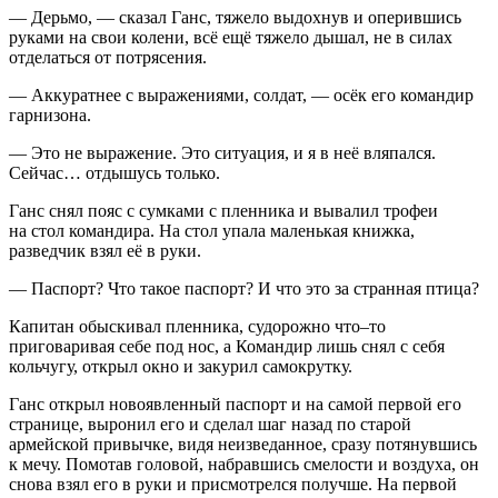
— Дерьмо, — сказал Ганс, тяжело выдохнув и оперившись
руками на свои колени, всё ещё тяжело дышал, не в силах
отделаться от потрясения.
— Аккуратнее с выражениями, солдат, — осёк его командир
гарнизона.
— Это не выражение. Это ситуация, и я в неё вляпался.
Сейчас… отдышусь только.
Ганс снял пояс с сумками с пленника и вывалил трофеи
на стол командира. На стол упала маленькая книжка,
разведчик взял её в руки.
— Паспорт? Что такое паспорт? И что это за странная птица?
Капитан обыскивал пленника, судорожно что–то
приговаривая себе под нос, а Командир лишь снял с себя
кольчугу, открыл окно и за
курил
самокрутку.
Ганс открыл новоявленный паспорт и на самой первой его
странице, выронил его и сделал шаг назад по старой
армейской привычке, видя неизведанное, сразу потянувшись
к мечу. Помотав головой, набравшись смелости и воздуха, он
снова взял его в руки и присмотрелся получше. На первой