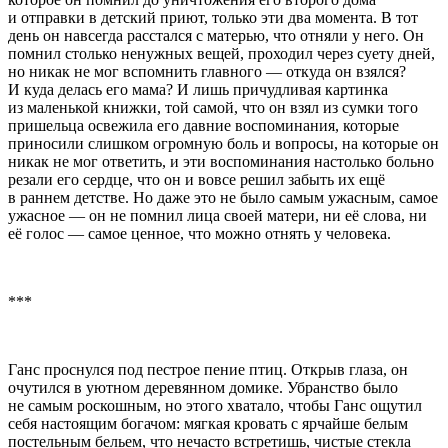
и отправки в детский приют, только эти два момента. В тот
день он навсегда расстался с матерью, что отняли у него. Он
помнил столько ненужных вещей, проходил через суету дней,
но никак не мог вспомнить главного — откуда он взялся?
И куда делась его мама? И лишь причудливая картинка
из маленькой книжки, той самой, что он взял из сумки того
пришельца освежила его давние воспоминания, которые
приносили слишком огромную боль и вопросы, на которые он
никак не мог ответить, и эти воспоминания настолько больно
резали его сердце, что он и вовсе решил забыть их ещё
в раннем детстве. Но даже это не было самым ужасным, самое
ужасное — он не помнил лица своей матери, ни её слова, ни
её голос — самое ценное, что можно отнять у человека.
***
Ганс проснулся под пестрое пение птиц. Открыв глаза, он
очутился в уютном деревянном домике. Убранство было
не самым роскошным, но этого хватало, чтобы Ганс ощутил
себя настоящим богачом: мягкая кровать с ярчайше белым
постельным бельем, что нечасто встретишь, чистые стекла