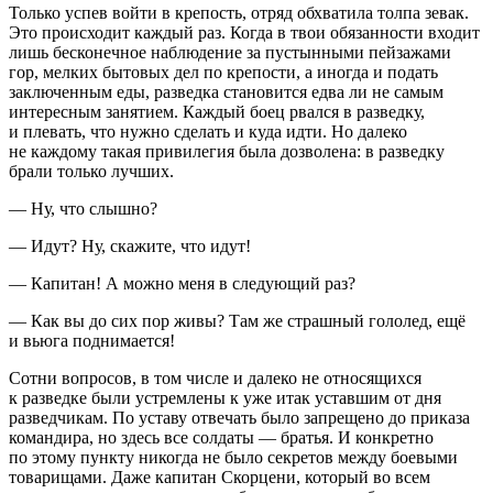
Только успев войти в крепость, отряд обхватила толпа зевак.
Это происходит каждый раз. Когда в твои обязанности входит
лишь бесконечное наблюдение за пустынными пейзажами
гор, мелких бытовых дел по крепости, а иногда и подать
заключенным еды, разведка становится едва ли не самым
интересным занятием. Каждый боец рвался в разведку,
и плевать, что нужно сделать и куда идти. Но далеко
не каждому такая привилегия была дозволена: в разведку
брали только лучших.
— Ну, что слышно?
— Идут? Ну, скажите, что идут!
— Капитан! А можно меня в следующий раз?
— Как вы до сих пор живы? Там же страшный гололед, ещё
и вьюга поднимается!
Сотни вопросов, в том числе и далеко не относящихся
к разведке были устремлены к уже итак уставшим от дня
разведчикам. По уставу отвечать было запрещено до приказа
командира, но здесь все солдаты — братья. И конкретно
по этому пункту никогда не было секретов между боевыми
товарищами. Даже капитан Скорцени, который во всем