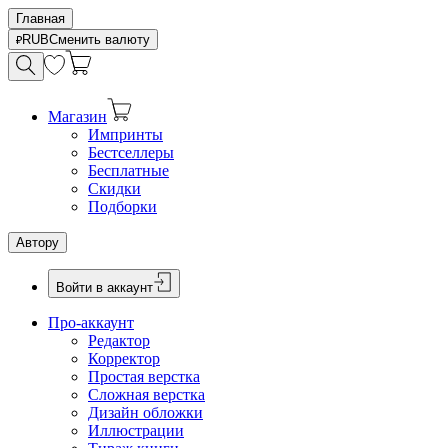
Главная
RUB
Сменить валюту
Магазин
Импринты
Бестселлеры
Бесплатные
Скидки
Подборки
Автору
Войти в аккаунт
Про-аккаунт
Редактор
Корректор
Простая верстка
Сложная верстка
Дизайн обложки
Иллюстрации