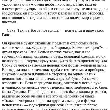
укороченную и уж очень необычного вида. Ганс взял её
и осмотрел: окуляры по обеим сторонам сразу же подтвердили
его догадку, он прислонил трубу к глазам и тут же отбросил,
попятившись назад: эта вещь позволяла видеть мир серыми
цветами.
—
Сука
! Так и в Богов поверишь, — испугался и выругался
Ганс.
Он бросил в сумку странный предмет и стал обыскивать
дальше человека. «Да, странный прикид. Может имперец?» —
думал про себя Ганс. Белый костюм также, как и его
громоздкий плащ, надевался поверх основной одежды, но он
полностью повторял форму тела, будто бы это простая одежда.
Сбоку от человека лежала непонятной формы железная палка.
Выглядела она как железная труба с тем же самым прибором,
с кусками железа идущими в стороны, на одном из них
непонятного назначения рычаг, а другой будто бы можно
отсоединить. Взял свернутую карту, зажатую у него в руке
и удивился не меньше чем от непонятных приборов. Это была
карта Долины. На ней вдоль и поперек были видны разметки,
различные обозначения и всё это на непонятном языке.
«Только имперцы говорят на другом языке, да и форма
непонятная» — подчеркнул для себя Ганс, взял на плечо
своего пленника и пошёл к спуску. Вьюга все также бушевала,