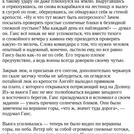
к такому удару он даже плюхнулся на землю. Выругавшись
и отряхнувшись, он снова вскарабкался на лестницу и вылез
в сугроб по пояс, обернувшись, он обнаружил себя за стеной
крепости. «Ну и что тут может быть интересного? Зачем
посылать проверять простые солнечные блики в безлюдной
снежной пустыне? Мы каждый день их наблюдаем!» — думал
он. Ганс всё никак не мог успокоиться, что вместо тихого
и спокойного вечера у камина ему приходится проверять
какую–то мелочь. Слова командира о том, что нужен человек
опытный и надежный, конечно, льстили ему, но все равно
Гансу было как–то не по себе. Его терзало плохое
предчувствие, а ведь воины всегда доверяли своему чутью.
Закрыв люк, и присыпав его снегом, дополнительно черканув
по скале засечку чтобы не заблудиться, он огляделся:
потайной люк из крепости Ангейт выходил прямиком
на плато, с которого открывался потрясающий вид на Долину.
Из–за вьюги Ганс не мог полюбоваться видами западного
и восточного берегов. Ганс призадумался и вспомнил о своем
задании — узнать причину солнечных бликов. Они были
замечены на вершине горы, «что ж, значит туда дорога», —
подумал Ганс.
Вьюга усиливалась — теперь не было видно ни вершины
горы, ни неба. Ветер нёс за собой огромные снежные потоки,