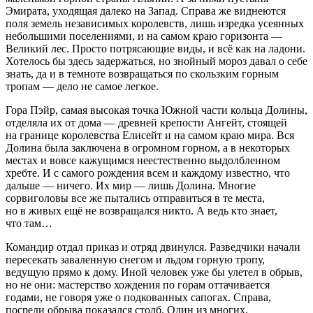
Эмират
а, уходящая далеко на Запад. Справа же виднеются
поля земель независимых королевств, лишь изредка усеянных
небольшими поселениями, и на самом краю горизонта —
Великий лес. Просто потрясающие виды, и всё как на ладони.
Хотелось бы здесь задержаться, но знойный мороз давал о себе
знать, да и в темноте возвращаться по скользким горным
тропам — дело не самое легкое.
Гора Пэйр, самая высокая точка Южной части кольца Долины,
отделяла их от дома — древней крепости Ангейт, стоящей
на границе королевства Елисейт и на самом краю мира. Вся
Долина была заключена в огромном горном, а в некоторых
местах и вовсе кажущимся неестественно выдолбленном
хребте. И с самого рождения всем и каждому известно, что
дальше — ничего. Их мир — лишь Долина. Многие
сорвиголовы все же пытались отправиться в те места,
но в живых ещё не возвращался никто. А ведь кто знает,
что там…
Командир отдал приказ и отряд двинулся. Разведчики начали
пересекать заваленную снегом и льдом горную тропу,
ведущую прямо к дому. Иной человек уже бы улетел в обрыв,
но не они: мастерство хождения по горам оттачивается
годами, не говоря уже о подкованных сапогах. Справа,
посреди обрыва показался столб. Один из многих,