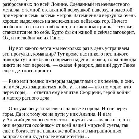
разбросанных по всей Долине. Сделанный из неизвестного
металла, с темной стеклянной верхушкой наверху, и высотой
примерно в семь–восемь метров. Затемненная верхушка очень
хорошо выделялась на заснеженных пейзажах гор. Ничего
особенного в этих столбах нет, но как посмотришь — тут же
становится не по себе. Будто бы он живой и сейчас заговорит.
Ох, и не любил же их Ганс…
— Ну вот какого черта мы несколько раз в день устраиваем
эти прогулки, командир? Тут кроме нас никого нет, никого
никогда тут и не было со времен падения людей, горы никогда
никто не мог пересечь, — сказал Фридрих, давний друг Ганса
ещё с детского приюта.
— Рано или поздно имперцы выдавят эми с их земель, и они,
не имея духа защищаться побегут к нам — кто по морю, кто
через горы, — ответил ему капитан Скорцени, герой
войн
ы
и мастер ратного дела.
— Они уже бегут и заселяют наши же города. Но не через
горы. Да и к тому же на пути у них Альпия. И нам
у Альпийцев много чему стоит поучиться — мало того, что
они держатся особняком от всей нашей мирской суеты, так
ещё и богатеют на наших же
войн
ах и в миграционных
вопросах они куда более компетентны…