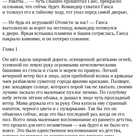
— Ракеты… — чуть слышно прошептал Ганс, прекрасно
осознавая, что сейчас будет. Командир схватил Ганса
и толкнул его к тайному ходу, тот упал перед самой дверью.
— Не будь их игрушкой! Отомсти за нас! — Ганса
вытолкнули за ворот на лестницу, командир потянулся
к двери. Яркая вспышка пламени и башня сотряслась, Ганса
накрыло камнями, и он потерял сознание.
Глава 1
Он шёл вдоль широкой дороги, освещенной десятками огней,
усеянной по левую руку огромными нечеловеческими
башнями из стекла и стали и морем по правую. Легкий
вечерний ветер бил в лицо, шум прибойной волны и кряканье
чаек разбавляли суматоху города яркими красками. Палящее,
уже заходящее солнце, которого порой так не хватало, своими
лучами
ласк
ало его маленькое пухлое личико. По голубому
небу летели лёгкие облака, и дышал в лицо чуть прохладный
ветер. Мама держала его за руку. Она купила ему странный
напиток, черного цвета и с пузырьками. Так бы это он
объяснил сейчас, ведь это был последний раз, когда он его
пил. Всего лишь маленькое воспоминание из раннего детства,
что прошло для него незаметным — как будто и не было его
вовсе. Это было единственное воспоминание из детства,
которое он помнил до уничтожения его второго дома