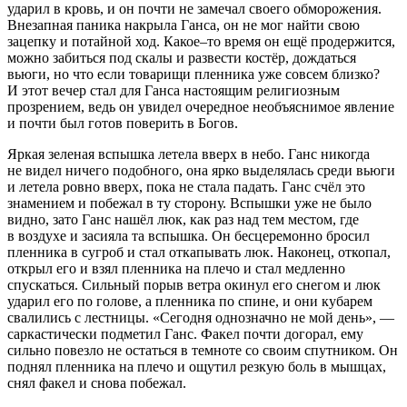
ударил в кровь, и он почти не замечал своего обморожения.
Внезапная паника накрыла Ганса, он не мог найти свою
зацепку и потайной ход. Какое–то время он ещё продержится,
можно забиться под скалы и развести костёр, дождаться
вьюги, но что если товарищи пленника уже совсем близко?
И этот вечер стал для Ганса настоящим религиозным
прозрением, ведь он увидел очередное необъяснимое явление
и почти был готов поверить в Богов.
Яркая зеленая вспышка летела вверх в небо. Ганс никогда
не видел ничего подобного, она ярко выделялась среди вьюги
и летела ровно вверх, пока не стала падать. Ганс счёл это
знамением и побежал в ту сторону. Вспышки уже не было
видно, зато Ганс нашёл люк, как раз над тем местом, где
в воздухе и засияла та вспышка. Он бесцеремонно бросил
пленника в сугроб и стал откапывать люк. Наконец, откопал,
открыл его и взял пленника на плечо и стал медленно
спускаться. Сильный порыв ветра окинул его снегом и люк
ударил его по голове, а пленника по спине, и они кубарем
свалились с лестницы. «Сегодня однозначно не мой день», —
саркастически подметил Ганс. Факел почти догорал, ему
сильно повезло не остаться в темноте со своим спутником. Он
поднял пленника на плечо и ощутил резкую боль в мышцах,
снял факел и снова побежал.