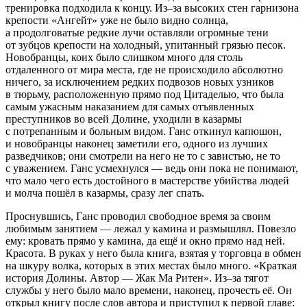
тренировка подходила к концу. Из–за высоких стен гарнизона
крепости «Ангейт» уже не было видно солнца,
а продолговатые редкие лучи оставляли огромные тени
от зубцов крепости на холодный, упитанный грязью песок.
Новобранцы, коих было слишком много для столь
отдаленного от мира места, где не происходило абсолютно
ничего, за исключением редких подвозов новых узников
в тюрьму, расположенную прямо под Цитаделью, что была
самым ужасным наказанием для самых отъявленных
преступников во всей Долине, уходили в казармы
с потрепанным и больным видом. Ганс откинул капюшон,
и новобранцы наконец заметили его, одного из лучших
разведчиков; они смотрели на него не то с завистью, не то
с уважением. Ганс усмехнулся — ведь они пока не понимают,
что мало чего есть достойного в мастерстве убийства людей
и молча пошёл в казармы, сразу лег спать.
Проснувшись, Ганс проводил свободное время за своим
любимым занятием — лежал у камина и размышлял. Повезло
ему: кровать прямо у камина, да ещё и окно прямо над ней.
Красота. В руках у него была книга, взятая у торговца в обмен
на шкуру волка, которых в этих местах было много. «Краткая
история Долины. Автор — Жак Ма Ритен». Из–за тягот
службы у него было мало времени, наконец, прочесть её. Он
открыл книгу после слов автора и приступил к первой главе: