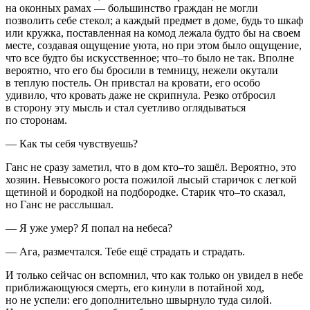
на оконных рамах — большинство граждан не могли
позволить себе стекол; а каждый предмет в доме, будь то шкаф
или кружка, поставленная на комод лежала будто бы на своем
месте, создавая ощущение уюта, но при этом было ощущение,
что все будто бы искусственное; что–то было не так. Вполне
вероятно, что его бы бросили в темницу, нежели окутали
в теплую постель. Он привстал на кровати, его особо
удивило, что кровать даже не скрипнула. Резко отбросил
в сторону эту мысль и стал суетливо оглядываться
по сторонам.
— Как ты себя чувствуешь?
Ганс не сразу заметил, что в дом кто–то зашёл. Вероятно, это
хозяин. Невысокого роста пожилой лысый старичок с легкой
щетиной и бородкой на подбородке. Старик что–то сказал,
но Ганс не расслышал.
— Я уже умер? Я попал на небеса?
— Ага, размечтался. Тебе ещё страдать и страдать.
И только сейчас он вспомнил, что как только он увидел в небе
приближающуюся смерть, его кинули в потайной ход,
но не успели: его дополнительно швырнуло туда силой.