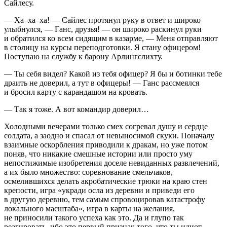
Сайлесу.
— Ха–ха–ха! — Сайлес протянул руку в ответ и широко
улыбнулся, — Ганс, друзья! — он широко раскинул руки
и обратился ко всем сидящим в казарме, — Меня отправляют
в столицу на курсы переподготовки. Я стану офицером!
Поступаю на службу к барону Арлингслихту.
— Ты себя видел? Какой из тебя офицер? Я бы и ботинки тебе
драить не доверил, а тут в офицеры! — Ганс рассмеялся
и бросил карту с карандашом на кровать.
— Так я тоже. А вот командир доверил…
Холодными вечерами только смех согревал душу и сердце
солдата, а заодно и спасал от невыносимой скуки. Поначалу
взаимные оскорбления приводили к дракам, но уже потом
поняв, что никакие смешные истории или просто уму
непостижимые изобретения доселе невиданных развлечений,
а их было множество: соревнование смельчаков,
осмелившихся делать акробатические трюки на краю стен
крепости, игра «укради осла из деревни и приведи его
в другую деревню, тем самым спровоцировав катастрофу
локального масштаба», игра в карты на желания,
не приносили такого успеха как это. Да и глупо так
реагировать, ибо это первый признак того, что ты идиот