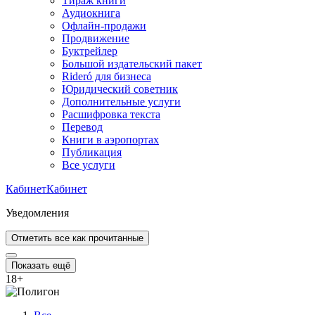
Тираж книги
Аудиокнига
Офлайн-продажи
Продвижение
Буктрейлер
Большой издательский пакет
Rideró для бизнеса
Юридический советник
Дополнительные услуги
Расшифровка текста
Перевод
Книги в аэропортах
Публикация
Все услуги
Кабинет
Кабинет
Уведомления
Отметить все как прочитанные
Показать ещё
18
+