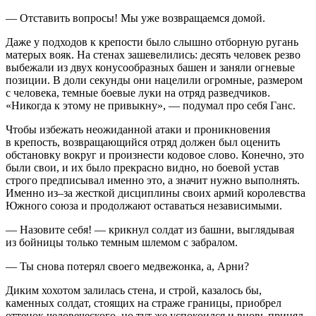
— Отставить вопросы! Мы уже возвращаемся домой.
Даже у подходов к крепости было слышно отборную ругань
матерых вояк. На стенах зашевелились: десять человек резво
выбежали из двух конусообразных башен и заняли огневые
позиции. В доли секунды они нацелили огромные, размером
с человека, темные боевые луки на отряд разведчиков.
«Никогда к этому не привыкну», — подумал про себя Ганс.
Чтобы избежать неожиданной атаки и проникновения
в крепость, возвращающийся отряд должен был оценить
обстановку вокруг и произнести кодовое слово. Конечно, это
были свои, и их было прекрасно видно, но боевой устав
строго предписывал именно это, а значит нужно выполнять.
Именно из–за жесткой дисциплины своих армий королевства
Южного союза и продолжают оставаться независимыми.
— Назовите себя! — крикнул солдат из башни, выглядывая
из бойницы только темным шлемом с забралом.
— Ты снова потерял своего медвежонка, а, Арни?
Диким хохотом залилась стена, и строй, казалось бы,
каменных солдат, стоящих на страже границы, приобрел
оттенок человеческого, но тут же успокоился и вновь принял