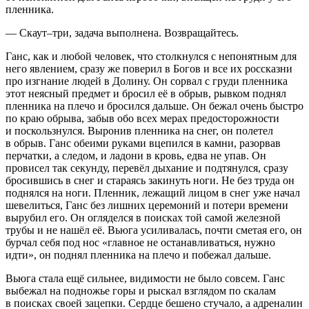
пленника.
— Скаут–три, задача выполнена. Возвращайтесь.
Ганс, как и любой человек, что столкнулся с непонятным для
него явлением, сразу же поверил в Богов и все их россказни
про изгнание людей в Долину. Он сорвал с груди пленника
этот неясный предмет и бросил её в обрыв, рывком поднял
пленника на плечо и бросился дальше. Он бежал очень быстро
по краю обрыва, забыв обо всех мерах предосторожности
и поскользнулся. Выронив пленника на снег, он полетел
в обрыв. Ганс обеими руками вцепился в камни, разорвав
перчатки, а следом, и ладони в кровь, едва не упав. Он
провисел так секунду, перевёл дыхание и подтянулся, сразу
бросившись в снег и стараясь закинуть ноги. Не без труда он
поднялся на ноги. Пленник, лежащий лицом в снег уже начал
шевелиться, Ганс без лишних церемоний и потери времени
вырубил его. Он огляделся в поисках той самой железной
трубы и не нашёл её. Вьюга усиливалась, почти сметая его, он
бурчал себя под нос «главное не останавливаться, нужно
идти», он поднял пленника на плечо и побежал дальше.
Вьюга стала ещё сильнее, видимости не было совсем. Ганс
выбежал на подножье горы и рыскал взглядом по скалам
в поисках своей зацепки. Сердце бешено стучало, а адреналин