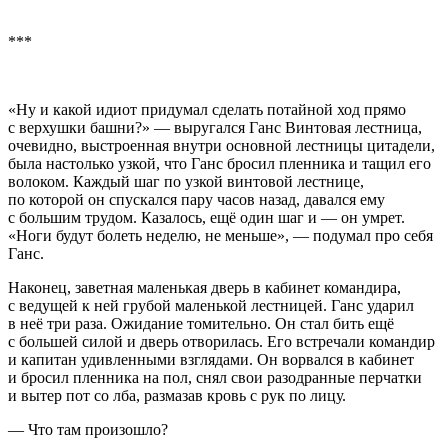
***
«Ну и какой идиот придумал сделать потайной ход прямо
с верхушки башни?» — выругался Ганс Винтовая лестница,
очевидно, выстроенная внутри основной лестницы цитадели,
была настолько узкой, что Ганс бросил пленника и тащил его
волоком. Каждый шаг по узкой винтовой лестнице,
по которой он спускался пару часов назад, давался ему
с большим трудом. Казалось, ещё один шаг и — он умрет.
«Ноги будут болеть неделю, не меньше», — подумал про себя
Ганс.
Наконец, заветная маленькая дверь в кабинет командира,
с ведущей к ней грубой маленькой лестницей. Ганс ударил
в неё три раза. Ожидание томительно. Он стал бить ещё
с большей силой и дверь отворилась. Его встречали командир
и капитан удивленными взглядами. Он ворвался в кабинет
и бросил пленника на пол, снял свои разодранные перчатки
и вытер пот со лба, размазав кровь с рук по лицу.
— Что там произошло?