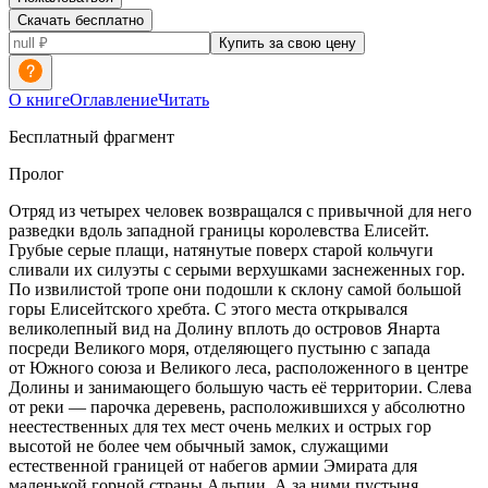
Скачать бесплатно
Купить за свою цену
О книге
Оглавление
Читать
Бесплатный фрагмент
Пролог
Отряд из четырех человек возвращался с привычной для него
разведки вдоль западной границы королевства Елисейт.
Грубые серые плащи, натянутые поверх старой кольчуги
сливали их силуэты с серыми верхушками заснеженных гор.
По извилистой тропе они подошли к склону самой большой
горы Елисейтского хребта. С этого места открывался
великолепный вид на Долину вплоть до островов Янарта
посреди Великого моря, отделяющего пустыню с запада
от Южного союза и Великого леса, расположенного в центре
Долины и занимающего большую часть её территории. Слева
от реки — парочка деревень, расположившихся у абсолютно
неестественных для тех мест очень мелких и острых гор
высотой не более чем обычный замок, служащими
естественной границей от набегов армии
Эмират
а для
маленькой горной страны Альпии. А за ними пустыня