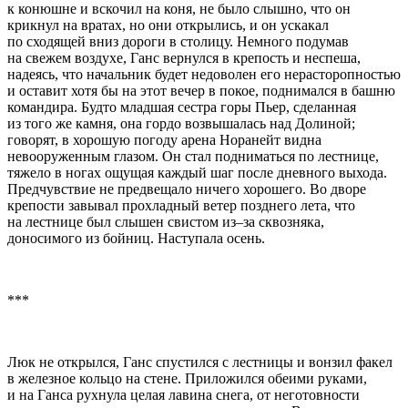
к конюшне и вскочил на коня, не было слышно, что он
крикнул на вратах, но они открылись, и он ускакал
по сходящей вниз дороги в столицу. Немного подумав
на свежем воздухе, Ганс вернулся в крепость и неспеша,
надеясь, что начальник будет недоволен его нерасторопностью
и оставит хотя бы на этот вечер в покое, поднимался в башню
командира. Будто младшая сестра горы Пьер, сделанная
из того же камня, она гордо возвышалась над Долиной;
говорят, в хорошую погоду арена Норанейт видна
невооруженным глазом. Он стал подниматься по лестнице,
тяжело в ногах ощущая каждый шаг после дневного выхода.
Предчувствие не предвещало ничего хорошего. Во дворе
крепости завывал прохладный ветер позднего лета, что
на лестнице был слышен свистом из–за сквозняка,
доносимого из бойниц. Наступала осень.
***
Люк не открылся, Ганс спустился с лестницы и вонзил факел
в железное кольцо на стене. Приложился обеими руками,
и на Ганса рухнула целая лавина снега, от неготовности