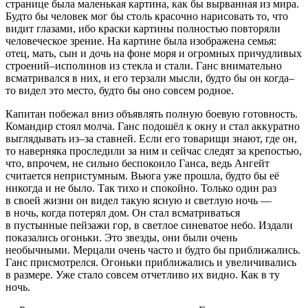
странице была маленькая картина, как бы вырванная из мира.
Будто бы человек мог бы столь красочно нарисовать то, что
видит глазами, ибо краски картины полностью повторяли
человеческое зрение. На картине была изображена семья:
отец, мать, сын и дочь на фоне моря и огромных причудливых
строений–исполинов из стекла и стали. Ганс внимательно
всматривался в них, и его терзали мысли, будто бы он когда–
то видел это место, будто бы оно совсем родное.
Капитан побежал вниз объявлять полную боевую готовность.
Командир стоял молча. Ганс подошёл к окну и стал аккуратно
выглядывать из–за ставней. Если его товарищи знают, где он,
то наверняка проследили за ним и сейчас следят за крепостью,
что, впрочем, не сильно беспокоило Ганса, ведь Ангейт
считается непристумным. Вьюга уже прошла, будто бы её
никогда и не было. Так тихо и спокойно. Только один раз
в своей жизни он видел такую ясную и светлую ночь —
в ночь, когда потерял дом. Он стал всматриваться
в пустынные пейзажи гор, в светлое синеватое небо. Издали
показались огоньки. Это звезды, они были очень
необычными. Мерцали очень часто и будто бы приближались.
Ганс присмотрелся. Огоньки приближались и увеличивались
в размере. Уже стало совсем отчетливо их видно. Как в ту
ночь.