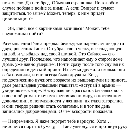
нож масло. Да нет, бред. Обычная страшилка. Но в любом
случае победа в
войн
е за ними. А если
Эмират
и сумеет
защититься, то зачем? Может, теперь, к ним придёт
цивилизация?»
— Эй, Ганс, всё с картинками возишься? Может, тебе
в художники пойти?
Размышления Ганса прервал белокурый парень лет двадцати
двух, ровесник Ганса. Он убрал свою челку, все спадающую
на лоб, и улыбался над своей шуткой. Это Сайлес — его
лучший друг. Последнее, что напоминает ему о старом доме.
Доме, уже давно умершем. Почти сразу после того случая их
определили в детский приют. Их семьи дружили сколько они
себя помнили, и они всегда были дружны. Когда
по достижению нужного возраста их вышвырнули из приюта,
двое разгильдяев услышали глашатая: «вступай в армию —
увидишь весь мир». Наслушавшись рассказов бывалых вояк
о военной романтике: путешествиях по миру, о постоянном
довольствии, о популярности у женщин, их глаза загорелись,
и они твердо решили стать солдатами, и в тот же день
записались добровольцами. О чем вскорости пожалели.
— Непременно. Я даже портрет тебе нарисую. Хотя…
не хочется портить бумагу, — Ганс улыбнулся и протянул руку