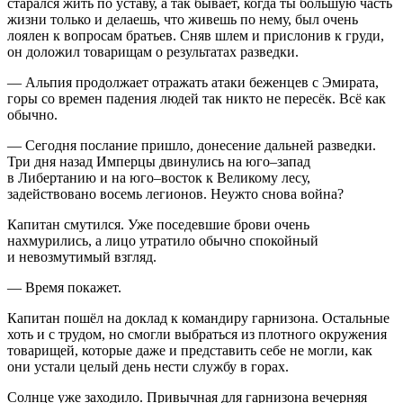
старался жить по уставу, а так бывает, когда ты большую часть
жизни только и делаешь, что живешь по нему, был очень
лоялен к вопросам братьев. Сняв шлем и прислонив к груди,
он доложил товарищам о результатах разведки.
— Альпия продолжает отражать атаки беженцев с
Эмират
а,
горы со времен падения людей так никто не пересёк. Всё как
обычно.
— Сегодня послание пришло, донесение дальней разведки.
Три дня назад Имперцы двинулись на юго–запад
в Либертанию и на юго–восток к Великому лесу,
задействовано восемь легионов. Неужто снова
войн
а?
Капитан смутился. Уже поседевшие брови очень
нахмурились, а лицо утратило обычно спокойный
и невозмутимый взгляд.
— Время покажет.
Капитан пошёл на доклад к командиру гарнизона. Остальные
хоть и с трудом, но смогли выбраться из плотного окружения
товарищей, которые даже и представить себе не могли, как
они устали целый день нести службу в горах.
Солнце уже заходило. Привычная для гарнизона вечерняя