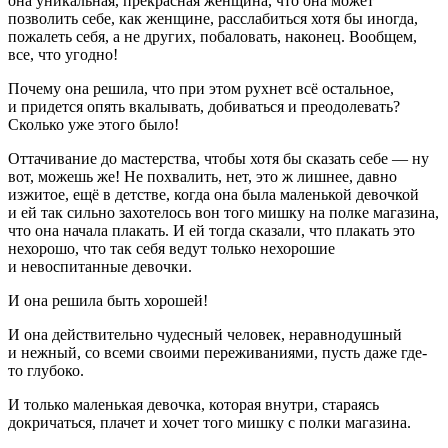
она уникальная, прекрасная женщина, что она может
позволить себе, как женщине, расслабиться хотя бы иногда,
пожалеть себя, а не других, побаловать, наконец. Вообщем,
все, что угодно!
Почему она решила, что при этом рухнет всё остальное,
и придется опять вкалывать, добиваться и преодолевать?
Сколько уже этого было!
Оттачивание до мастерства, чтобы хотя бы сказать себе — ну
вот, можешь же! Не похвалить, нет, это ж лишнее, давно
изжитое, ещё в детстве, когда она была маленькой девочкой
и ей так сильно захотелось вон того мишку на полке магазина,
что она начала плакать. И ей тогда сказали, что плакать это
нехорошо, что так себя ведут только нехорошие
и невоспитанные девочки.
И она решила быть хорошей!
И она действительно чудесный человек, неравнодушный
и нежный, со всеми своими переживаниями, пусть даже где-
то глубоко.
И только маленькая девочка, которая внутри, стараясь
докричаться, плачет и хочет того мишку с полки магазина.