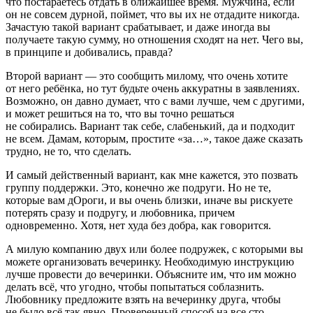
что постараетесь отдать в ближайшее время. Мужчина, если
он не совсем дурной, поймет, что вы их не отдадите никогда.
Зачастую такой вариант срабатывает, и даже иногда вы
получаете такую сумму, но отношения сходят на нет. Чего вы,
в принципе и добивались, правда?
Второй вариант — это сообщить милому, что очень хотите
от него ребёнка, но тут будьте очень аккуратны в заявлениях.
Возможно, он давно думает, что с вами лучше, чем с другими,
и может решиться на то, что вы точно решаться
не собирались. Вариант так себе, слабенький, да и подходит
не всем. Дамам, которым, простите «за…», такое даже сказать
трудно, не то, что сделать.
И самый действенный вариант, как мне кажется, это позвать
группу поддержки. Это, конечно же подруги. Но не те,
которые вам дОроги, и вы очень близки, иначе вы рискуете
потерять сразу и подругу, и любовника, причем
одновременно. Хотя, нет худа без добра, как говорится.
А милую компанию двух или более подружек, с которыми вы
можете организовать вечеринку. Необходимую инструкцию
лучше провести до вечеринки. Объясните им, что им можно
делать всё, что угодно, чтобы попытаться соблазнить.
Любовнику предложите взять на вечеринку друга, чтобы
не было всё так явно. Проверенный способ на все сто.