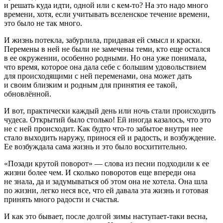
и решать куда идти, одной или с кем-то? На это надо много
времени, хотя, если учитывать вселенское течение времени,
это было не так много.
И жизнь потекла, забурлила, придавая ей смысл и краски.
Перемены в ней не были не замечены теми, кто еще остался
в ее окружении, особенно родными. Но она уже понимала,
что время, которое она дала себе с большим удовольствием
для происходящими с ней переменами, она может дать
и своим близким и родным для принятия ее такой,
обновлённой.
И вот, практически каждый день или ночь стали происходить
чудеса. Открытий было столько! Ей иногда казалось, что это
не с ней происходит. Как будто что-то забытое внутри нее
стало выходить наружу, принося ей и радость, и возбуждение.
Ее возбуждала сама жизнь и это было восхитительно.
«Позади крутой поворот» — слова из песни подходили к ее
жизни более чем. И сколько поворотов еще впереди она
не знала, да и задумываться об этом она не хотела. Она шла
по жизни, легко неся все, что ей давала эта жизнь и готовая
принять много радости и счастья.
И как это бывает, после долгой зимы наступает-таки весна,