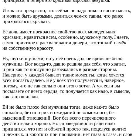
принцесса, а теперь это красивая взрослая девушка.
И как это прекрасно, что сейчас не надо никого воспитывать,
и можно быть друзьями, делиться чем-то таким, что ранее
приходилось скрывать.
Её дочь имеет прекрасное свойство всех молоденьких
красавиц, нравиться всем, особенно, мужскому полу. Знаете,
самое приятное в расхваливании дочери, это тонкий намёк
на собственную красоту.
Ну, шутки шутками, но у неё очень долгое время не было
мужчины. Вот когда-то, давно решила для себя, что хватит,
и они как-то послушно разбежались в разные стороны.
Наверное, у каждой бывают такие моменты, когда хочется
всех послать далеко. Не у всех это получается и, наверное,
потому, что не так сильно они этого хотят. А уж если вы
посылаете от всего сердца, то получается как надо, в смысле,
как запрашивали.
Ей не было плохо без мужчины тогда, даже как-то было
спокойно, без истерик и ожиданий невозможного, без
выяснений отношений. Вот без всего перечисленного
действительно хорошо. Но справедливости ради надо
признаться, что нет и объятий просто так, поцелуев долгих
и нежных, и коротких при прощании, нет глаза в глаза, и слов