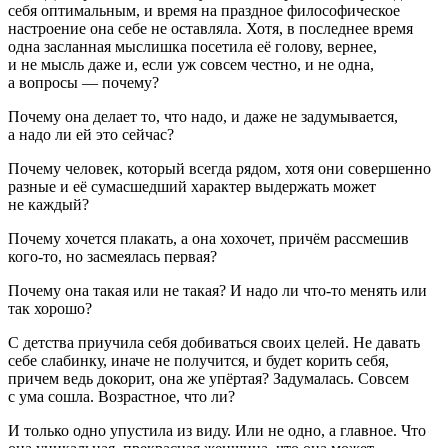
себя оптимальным, и время на праздное философическое
настроение она себе не оставляла. Хотя, в последнее время
одна засланная мыслишка посетила её голову, вернее,
и не мысль даже и, если уж совсем честно, и не одна,
а вопросы — почему?
Почему она делает то, что надо, и даже не задумывается,
а надо ли ей это сейчас?
Почему человек, который всегда рядом, хотя они совершенно
разные и её сумасшедший характер выдержать может
не каждый?
Почему хочется плакать, а она хохочет, причём рассмешив
кого-то, но засмеялась первая?
Почему она такая или не такая? И надо ли что-то менять или
так хорошо?
С детства приучила себя добиваться своих целей. Не давать
себе слабинку, иначе не получится, и будет корить себя,
причем ведь докорит, она же упёртая? Задумалась. Совсем
с ума сошла. Возрастное, что ли?
И только одно упустила из виду. Или не одно, а главное. Что