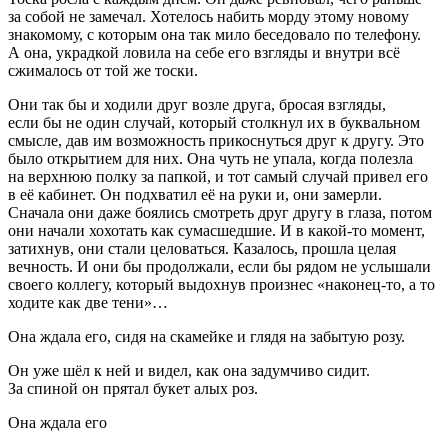
за собой не замечал. Хотелось набить морду этому новому
знакомому, с которым она так мило беседовало по телефону.
А она, украдкой ловила на себе его взгляды и внутри всё
сжималось от той же тоски.
Они так бы и ходили друг возле друга, бросая взгляды,
если бы не один случай, который столкнул их в буквальном
смысле, дав им возможность прикоснуться друг к другу. Это
было открытием для них. Она чуть не упала, когда полезла
на верхнюю полку за папкой, и тот самый случай привел его
в её кабинет. Он подхватил её на руки и, они замерли.
Сначала они даже боялись смотреть друг другу в глаза, потом
они начали хохотать как сумасшедшие. И в какой-то момент,
затихнув, они стали целоваться. Казалось, прошла целая
вечность. И они бы продолжали, если бы рядом не услышали
своего коллегу, который выдохнув произнес «наконец-то, а то
ходите как две тени»…
Она ждала его, сидя на скамейке и глядя на забытую розу.
Он уже шёл к ней и видел, как она задумчиво сидит.
За спиной он прятал букет алых роз.
Она ждала его