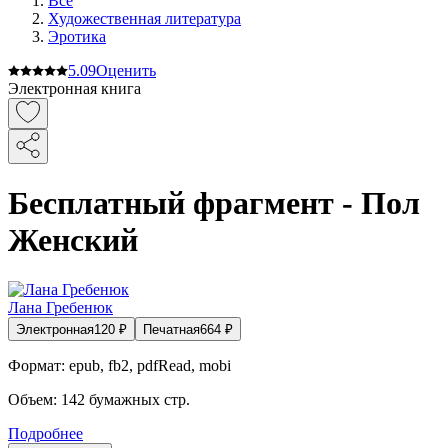
Все
Художественная литература
Эротика
5.0
9
Оценить
Электронная книга
Бесплатный фрагмент - Пол
Женский
Лана Гребенюк
Электронная
120
₽
Печатная
664
₽
Формат:
epub, fb2, pdfRead, mobi
Объем:
142
бумажных стр.
Подробнее