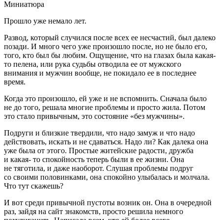
Миниатюра
Прошло уже немало лет.
Развод, который случился после всех ее несчастий, был далеко
позади. И много чего уже произошло после, но не было его,
того, кто был бы любим. Ощущение, что на глазах была какая-
то пелена, или рука судьбы отводила ее от мужского
внимания и мужчин вообще, не покидало ее в последнее
время.
Когда это произошло, ей уже и не вспомнить. Сначала было
не до того, решала многие проблемы и просто жила. Потом
это стало привычным, это состояние «без мужчины».
Подруги и близкие твердили, что надо замуж и что надо
действовать, искать и не сдаваться. Надо ли? Как далека она
уже была от этого. Простые житейские радости, дружба
и какая- то спокойность теперь были в ее жизни. Она
не тяготила, и даже наоборот. Слушая проблемы подруг
со своими половинками, она спокойно улыбалась и молчала.
Что тут скажешь?
И вот среди привычной пустоты возник он. Она в очередной
раз, зайдя на сайт знакомств, просто решила немного