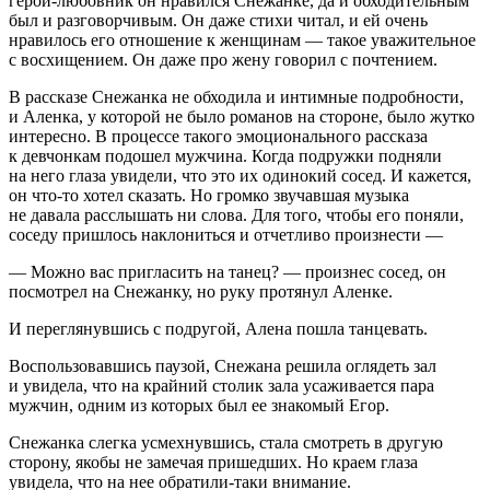
герой-любовник он нравился Снежанке, да и обходительным
был и разговорчивым. Он даже стихи читал, и ей очень
нравилось его отношение к женщинам — такое уважительное
с восхищением. Он даже про жену говорил с почтением.
В рассказе Снежанка не обходила и интимные подробности,
и Аленка, у которой не было романов на стороне, было жутко
интересно. В процессе такого эмоционального рассказа
к девчонкам подошел мужчина. Когда подружки подняли
на него глаза увидели, что это их одинокий сосед. И кажется,
он что-то хотел сказать. Но громко звучавшая музыка
не давала расслышать ни слова. Для того, чтобы его поняли,
соседу пришлось наклониться и отчетливо произнести —
— Можно вас пригласить на танец? — произнес сосед, он
посмотрел на Снежанку, но руку протянул Аленке.
И переглянувшись с подругой, Алена пошла танцевать.
Воспользовавшись паузой, Снежана решила оглядеть зал
и увидела, что на крайний столик зала усаживается пара
мужчин, одним из которых был ее знакомый Егор.
Снежанка слегка усмехнувшись, стала смотреть в другую
сторону, якобы не замечая пришедших. Но краем глаза
увидела, что на нее обратили-таки внимание.