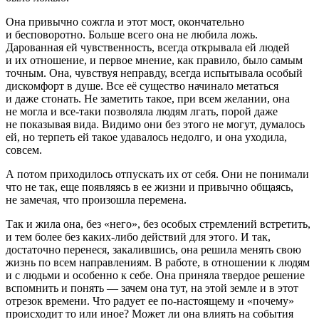
Она привычно сожгла и этот мост, окончательно
и бесповоротно. Больше всего она не любила ложь.
Дарованная ей чувственность, всегда открывала ей людей
и их отношение, и первое мнение, как правило, было самым
точным. Она, чувствуя неправду, всегда испытывала особый
дискомфорт в душе. Все её существо начинало метаться
и даже стонать. Не заметить такое, при всем желании, она
не могла и все-таки позволяла людям лгать, порой даже
не показывая вида. Видимо они без этого не могут, думалось
ей, но терпеть ей такое удавалось недолго, и она уходила,
совсем.
А потом приходилось отпускать их от себя. Они не понимали
что не так, еще появляясь в ее жизни и привычно общаясь,
не замечая, что произошла перемена.
Так и жила она, без «него», без особых стремлений встретить,
и тем более без каких-либо действий для этого. И так,
достаточно перенеся, закалившись, она решила менять свою
жизнь по всем направлениям. В работе, в отношении к людям
и с людьми и особенно к себе. Она приняла твердое решение
вспомнить и понять — зачем она тут, на этой земле и в этот
отрезок времени. Что радует ее по-настоящему и «почему»
происходит то или иное? Может ли она влиять на события