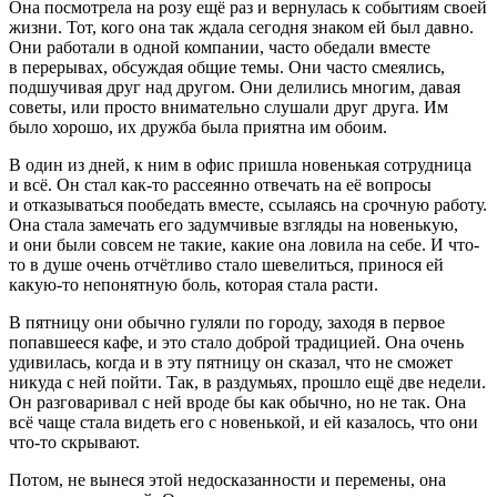
Она посмотрела на розу ещё раз и вернулась к событиям своей
жизни. Тот, кого она так ждала сегодня знаком ей был давно.
Они работали в одной компании, часто обедали вместе
в перерывах, обсуждая общие темы. Они часто смеялись,
подшучивая друг над другом. Они делились многим, давая
советы, или просто внимательно слушали друг друга. Им
было хорошо, их дружба была приятна им обоим.
В один из дней, к ним в офис пришла новенькая сотрудница
и всё. Он стал как-то рассеянно отвечать на её вопросы
и отказываться пообедать вместе, ссылаясь на срочную работу.
Она стала замечать его задумчивые взгляды на новенькую,
и они были совсем не такие, какие она ловила на себе. И что-
то в душе очень отчётливо стало шевелиться, принося ей
какую-то непонятную боль, которая стала расти.
В пятницу они обычно гуляли по городу, заходя в первое
попавшееся кафе, и это стало доброй традицией. Она очень
удивилась, когда и в эту пятницу он сказал, что не сможет
никуда с ней пойти. Так, в раздумьях, прошло ещё две недели.
Он разговаривал с ней вроде бы как обычно, но не так. Она
всё чаще стала видеть его с новенькой, и ей казалось, что они
что-то скрывают.
Потом, не вынеся этой недосказанности и перемены, она