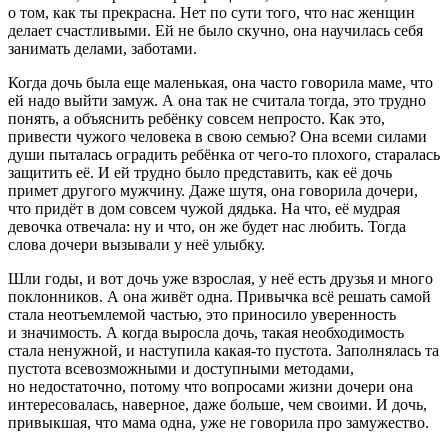
о том, как ты прекрасна. Нет по сути того, что нас женщин
делает счастливыми. Ей не было скучно, она научилась себя
занимать делами, заботами.
Когда дочь была еще маленькая, она часто говорила маме, что
ей надо выйти замуж. А она так не считала тогда, это трудно
понять, а объяснить ребёнку совсем непросто. Как это,
привести чужого человека в свою семью? Она всеми силами
души пыталась оградить ребёнка от чего-то плохого, старалась
защитить её. И ей трудно было представить, как её дочь
примет другого мужчину. Даже шутя, она говорила дочери,
что придёт в дом совсем чужой дядька. На что, её мудрая
девочка отвечала: ну и что, он же будет нас любить. Тогда
слова дочери вызывали у неё улыбку.
Шли годы, и вот дочь уже взрослая, у неё есть друзья и много
поклонников. А она живёт одна. Привычка всё решать самой
стала неотъемлемой частью, это приносило уверенность
и значимость. А когда выросла дочь, такая необходимость
стала ненужной, и наступила какая-то пустота. Заполнялась та
пустота всевозможными и доступными методами,
но недостаточно, потому что вопросами жизни дочери она
интересовалась, наверное, даже больше, чем своими. И дочь,
привыкшая, что мама одна, уже не говорила про замужество.