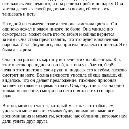
оставалось еще немного, и она решила пройти по парку. Она
хотела делиться своей радостью со всеми, ей хотелось
танцевать и петь.
На одной из скамеек возле аллеи она заметила цветок. Он
одиноко лежал и рядом никого не было. Она удивлённо
осмотрелась, может быть кто-то забыл и сейчас вернется
за ним? Она стала представлять, что это будет влюблённая
парочка. И улыбнувшись, она присела недалеко от цветка. Это
была алая роза.
Она стала рисовать картину встречи этих влюбленных. Как
этот цветок преподносит он ей, как она улыбается, берёт
нежно этот цветок в свои руки и, поднеся его к губам, ласково
смотрит на него. Волна нежности уносила её еще дальше, ей
виделось, что он делает предложение, тихонько приобняв
за плечи и глядя ей прямо в глаза. Она, опустив глаза на одно
только мгновение, смотрит на него опять и тихо говорит —
«да».
Вот он, момент счастья, который мы так часто забываем,
уносясь в море жизни, смывая бушующими волнами все
воспоминания и моменты, которые нас сблизили, которые нам
дали узнать друг друга.