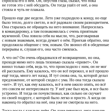
спросила его о ней. Он, опустив глаза, сказал, что пока
не готов это с ней обсудить. Он тогда ушёл от неё, а она
стояла и чуть не плакала.
Прошло еще две недели. Лето уже подходило к концу, но еще
было тепло, долго светло, и всё радовало своим разноцветием.
Она старалась не обращать на него внимание. Напросилась
в командировку, а там познакомилась с очень приятным
мужчиной. Она ловила себя на мысли, что, разговаривая
с новым знакомым, всегда думает о нём. Приехав обратно, она
продолжила общение с тем, новым. Он звонил ей в обеденные
перерывы и, слушая его, она часто смеялась.
А что он? Он очень обрадовался её возвращению, но она,
проходя мимо него лишь тихонько сказала «привет». Он
винил только себя, ведь то, что происходило с ним, он не мог
ей рассказать. Ему казалось, что он всё пережил, и всё прошло
ещё тогда, много лет назад. И тут снова она, та, которой делал
предложение, от которой сходил с ума. Но она тогда сказала
«нет». И тут, как ему казалось, всё в нем ожило опять, но всё
это совсем не интересовало ту. У неё уже был муж, и все было
устроено. И тогда он почувствовал, как сильно он скучает
по своей подруге, с которой было легко и просто. А когда он
наконец-то обратил на неё, она уже не смотрела на него.
Тоска росла с каждым днём. Он даже ревновал, чего раньше