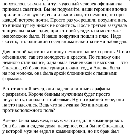
но хотелось закусить, и тут чудесный человек официантка
принесла салатики. Вы не подумайте, наши героини вполне
приличные девушки, если и выпивали, то немного, но при
каждой встрече почти. Просто раз уж решили похулиганить,
то вином тут ну никак не обойтись. После третьей зазвучала
танцевальная мелодия, при которой усидеть на месте уже
невозможно было. И наши подружки пошли в пляс. Надо
сказать, что одинокий сосед внимательно за ними наблюдал.
Для полной картины я опишу немного наших
героин
ь. Что их
объединяло, так это молодость и красота. По типажу они
немного отличались, одна была темненькая и высокая — это
Снежана, ей было уже тридцать один год, а Аленка была
на год моложе, она была яркой блондинкой с пышными
формами.
В этот летний вечер, они надели длинные сарафаны
с разрезами. Короче бедным мужчинам будет просто
не устоять, попадают штабелями. Ну, по крайней мере, они
на это надеялись. Ведь что за гулянка без внимания
противоположного пола?
Аленка была замужем, и муж часто ездил в командировки.
Она бы так и сидела дома, наверное, если бы не Снежанка,
у которой муж не ездил в командировки, но их брак был