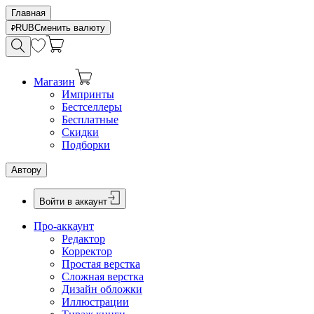
Главная
RUB
Сменить валюту
Магазин
Импринты
Бестселлеры
Бесплатные
Скидки
Подборки
Автору
Войти в аккаунт
Про-аккаунт
Редактор
Корректор
Простая верстка
Сложная верстка
Дизайн обложки
Иллюстрации