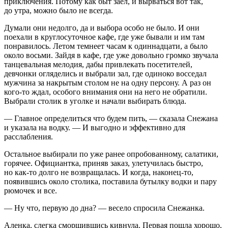
приключения. Потому как быт заел, и вырваться вот так,
до утра, можно было не всегда.
Думали они недолго, да и выбора особо не было. И они
поехали в круглосуточное кафе, где уже бывали и им там
понравилось. Летом темнеет часам к одиннадцати, а было
около восьми. Зайдя в кафе, где уже довольно громко звучала
танцевальная мелодия, дабы привлекать посетителей,
девчонки огляделись и выбрали зал, где одиноко восседал
мужчина за накрытым столом не на одну персону. А раз он
кого-то ждал, особого внимания они на него не обратили.
Выбрали столик в уголке и начали выбирать блюда.
— Главное определиться что будем пить, — сказала Снежана
и указала на водку. — И выгодно и эффективно для
расслабления.
Остальное выбирали по уже ранее опробованному, салатики,
горячее. Официантка, приняв заказ, улетучилась быстро,
но как-то долго не возвращалась. И когда, наконец-то,
появившись около столика, поставила бутылку водки и пару
рюмочек и все.
— Ну что, первую до дна? — весело спросила Снежанка.
Аленка, слегка сморщившись кивнула. Первая пошла хорошо,