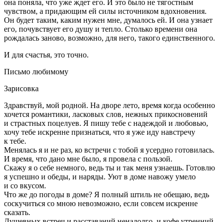
она поняла, что уже ждет его. И это было не тягостным
чувством, а придающим ей силы источником вдохновения.
Он будет таким, каким нужен мне, думалось ей. И она узнает
его, почувствует его душу и тепло. Столько времени она
рождалась заново, возможно, для него, такого единственного.
И для счастья, это точно.
Письмо любимому
Зарисовка
Здравствуй, мой родной. На дворе лето, время когда особенно
хочется романтики, ласковых слов, нежных прикосновений
и страстных поцелуев. Я пишу тебе с надеждой и любовью,
хочу тебе искренне признаться, что я уже иду навстречу
к тебе.
Менялась я и не раз, ко встречи с тобой я усердно готовилась.
И время, что дано мне было, я провела с пользой.
Скажу я о себе немного, ведь ты и так меня узнаешь. Готовлю
я успешно и обеды, и наряды. Уют в доме навожу умело
и со вкусом.
Что же до погоды в доме? Я полный штиль не обещаю, ведь
соскучиться со мною невозможно, если совсем искренне
сказать.
Душевных встреч и расставаний ненадолго, и кофе утренний