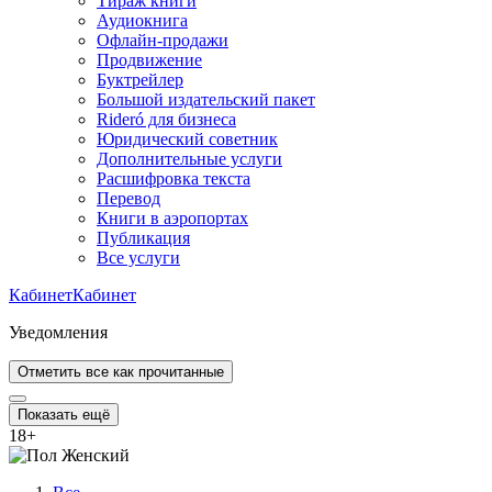
Тираж книги
Аудиокнига
Офлайн-продажи
Продвижение
Буктрейлер
Большой издательский пакет
Rideró для бизнеса
Юридический советник
Дополнительные услуги
Расшифровка текста
Перевод
Книги в аэропортах
Публикация
Все услуги
Кабинет
Кабинет
Уведомления
Отметить все как прочитанные
Показать ещё
18
+