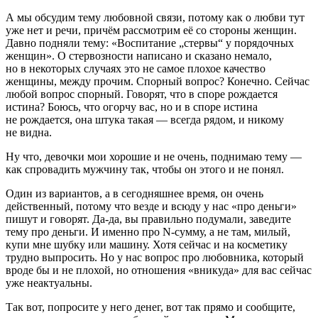
А мы обсудим тему любовной связи, потому как о любви тут
уже нет и речи, причём рассмотрим её со стороны женщин.
Давно подняли тему: «Воспитание „стервы“ у порядочных
женщин». О стервозности написано и сказано немало,
но в некоторых случаях это не самое плохое качество
женщины, между прочим. Спорный вопрос? Конечно. Сейчас
любой вопрос спорный. Говорят, что в споре рождается
истина? Боюсь, что огорчу вас, но и в споре истина
не рождается, она штука такая — всегда рядом, и никому
не видна.
Ну что, девочки мои хорошие и не очень, поднимаю тему —
как спровадить мужчину так, чтобы он этого и не понял.
Один из вариантов, а в сегодняшнее время, он очень
действенный, потому что везде и всюду у нас «про деньги»
пишут и говорят. Да-да, вы правильно подумали, заведите
тему про деньги. И именно про N-сумму, а не там, милый,
купи мне шубку или машину. Хотя сейчас и на косметику
трудно выпросить. Но у нас вопрос про любовника, который
вроде бы и не плохой, но отношения «вникуда» для вас сейчас
уже неактуальны.
Так вот, попросите у него денег, вот так прямо и сообщите,