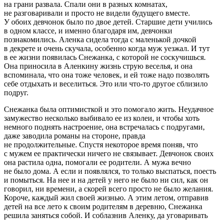
на грани развала. Спали они в разных комнатах,
не разговаривали и просто не видели будущего вместе.
У обоих девчонок было по двое детей. Старшие дети учились
в одном классе, и именно благодаря им, девчонки
познакомились. Аленка сидела тогда с маленькой дочкой
в декрете и очень скучала, особенно когда муж уезжал. И тут
в ее жизни появилась Снежанка, с которой не соскучишься.
Она приносила в Аленкину жизнь струю веселья, и она
вспоминала, что она тоже человек, и ей тоже надо позволять
себе отдыхать и веселиться. Это или что-то другое сблизило
подруг.
Снежанка была оптимисткой и это помогало жить. Неудачное
замужество несколько выбивало ее из колеи, и чтобы хоть
немного поднять настроение, она встречалась с подругами,
даже заводила романы на стороне, правда
не продолжительные. Спустя некоторое время поняв, что
с мужем ее практически ничего не связывает. Девчонок своих
она растила одна, помогали ее родители. А мужа вечно
не было дома. А если и появлялся, то только выспаться, поесть
и помыться. На нее и на детей у него не было ни сил, как он
говорил, ни времени, а скорей всего просто не было желания.
Короче, каждый жил своей жизнью. А этим летом, отправив
детей на все лето к своим родителям в деревню, Снежанка
решила заняться собой. И соблазнив Аленку, да уговаривать