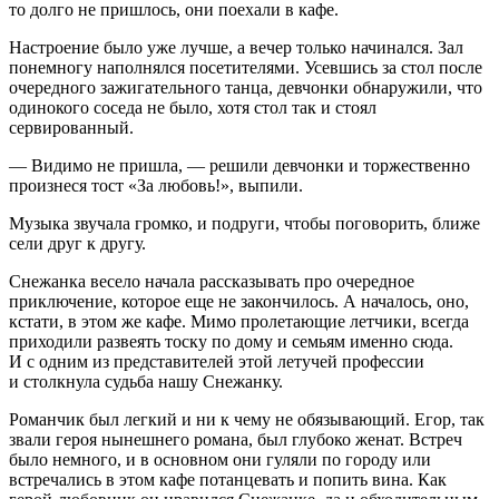
то долго не пришлось, они поехали в кафе.
Настроение было уже лучше, а вечер только начинался. Зал
понемногу наполнялся посетителями. Усевшись за стол после
очередного зажигательного танца, девчонки обнаружили, что
одинокого соседа не было, хотя стол так и стоял
сервированный.
— Видимо не пришла, — решили девчонки и торжественно
произнеся тост «За любовь!», выпили.
Музыка звучала громко, и подруги, чтобы поговорить, ближе
сели друг к другу.
Снежанка весело начала рассказывать про очередное
приключение, которое еще не закончилось. А началось, оно,
кстати, в этом же кафе. Мимо пролетающие летчики, всегда
приходили развеять тоску по дому и семьям именно сюда.
И с одним из представителей этой летучей профессии
и столкнула судьба нашу Снежанку.
Романчик был легкий и ни к чему не обязывающий. Егор, так
звали героя нынешнего романа, был глубоко женат. Встреч
было немного, и в основном они гуляли по городу или
встречались в этом кафе потанцевать и попить вина. Как