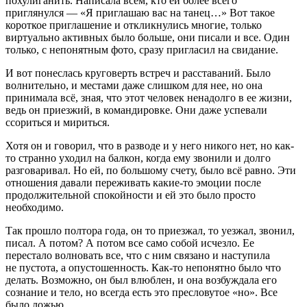
похулиганить. Написала всем, кто ей более всего
приглянулся — «Я приглашаю вас на танец…» Вот такое
короткое приглашение и откликнулись многие, только
виртуально активных было больше, они писали и все. Один
только, с непонятным фото, сразу пригласил на свидание.
И вот понеслась круговерть встреч и расставаний. Было
волнительно, и местами даже слишком для нее, но она
принимала всё, зная, что этот человек ненадолго в ее жизни,
ведь он приезжий, в командировке. Они даже успевали
ссориться и мириться.
Хотя он и говорил, что в разводе и у него никого нет, но как-
то странно уходил на балкон, когда ему звонили и долго
разговаривал. Но ей, по большому счету, было всё равно. Эти
отношения давали переживать какие-то эмоции после
продолжительной спокойности и ей это было просто
необходимо.
Так прошло полтора года, он то приезжал, то уезжал, звонил,
писал. А потом? А потом все само собой исчезло. Ее
перестало волновать все, что с ним связано и наступила
не пустота, а опустошенность. Как-то непонятно было что
делать. Возможно, он был влюблен, и она возбуждала его
сознание и тело, но всегда есть это пресловутое «но». Все
было ложью.