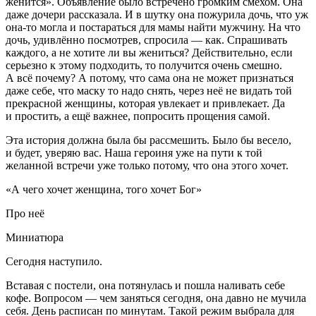
женится». Объявление было встречено громким смехом. Она
даже дочери рассказала. И в шутку она пожурила дочь, что уж
она-то могла и постараться для мамы найти мужчину. На что
дочь, удивлённо посмотрев, спросила — как. Спрашивать
каждого, а не хотите ли вы жениться? Действительно, если
серьезно к этому подходить, то получится очень смешно.
А всё почему? А потому, что сама она не может признаться
даже себе, что маску то надо снять, через неё не видать той
прекрасной женщины, которая увлекает и привлекает. Да
и простить, а ещё важнее, попросить прощения самой.
Эта история должна была бы рассмешить. Было бы весело,
и будет, уверяю вас. Наша героиня уже на пути к той
желанной встречи уже только потому, что она этого хочет.
«А чего хочет женщина, того хочет Бог»
Про неё
Миниатюра
Сегодня наступило.
Вставая с постели, она потянулась и пошла наливать себе
кофе. Вопросом — чем заняться сегодня, она давно не мучила
себя. День расписан по минутам. Такой режим выбрала для