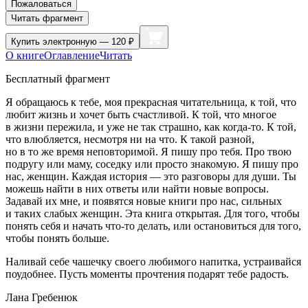
Пожаловаться
Читать фрагмент
Купить
электронную — 120 ₽
О книге
Оглавление
Читать
Бесплатный фрагмент
Я обращаюсь к тебе, моя прекрасная читательница, к той, что
любит жизнь и хочет быть счастливой. К той, что многое
в жизни пережила, и уже не так страшно, как когда-то. К той,
что влюбляется, несмотря ни на что. К такой разной,
но в то же время неповторимой. Я пишу про тебя. Про твою
подругу или маму, соседку или просто знакомую. Я пишу про
нас, женщин. Каждая история — это разговоры для души. Ты
можешь найти в них ответы или найти новые вопросы.
Задавай их мне, и появятся новые книги про нас, сильных
и таких слабых женщин. Эта книга открытая. Для того, чтобы
понять себя и начать что-то делать, или остановиться для того,
чтобы понять больше.
Наливай себе чашечку своего любимого напитка, устраивайся
поудобнее. Пусть моменты прочтения подарят тебе радость.
Лана Гребенюк