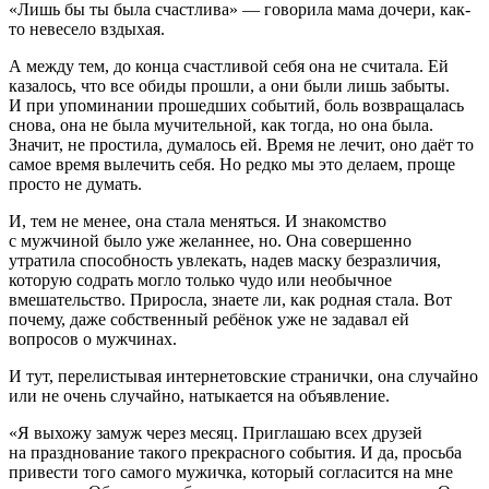
«Лишь бы ты была счастлива» — говорила мама дочери, как-
то невесело вздыхая.
А между тем, до конца счастливой себя она не считала. Ей
казалось, что все обиды прошли, а они были лишь забыты.
И при упоминании прошедших событий, боль возвращалась
снова, она не была мучительной, как тогда, но она была.
Значит, не простила, думалось ей. Время не лечит, оно даёт то
самое время вылечить себя. Но редко мы это делаем, проще
просто не думать.
И, тем не менее, она стала меняться. И знакомство
с мужчиной было уже желаннее, но. Она совершенно
утратила способность увлекать, надев маску безразличия,
которую содрать могло только чудо или необычное
вмешательство. Приросла, знаете ли, как родная стала. Вот
почему, даже собственный ребёнок уже не задавал ей
вопросов о мужчинах.
И тут, перелистывая интернетовские странички, она случайно
или не очень случайно, натыкается на объявление.
«Я выхожу замуж через месяц. Приглашаю всех друзей
на празднование такого прекрасного события. И да, просьба
привести того самого мужичка, который согласится на мне