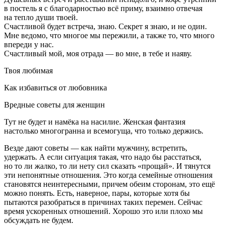
в постель я с благодарностью всё приму, взаимно отвечая
на тепло души твоей.
Счастливой будет встреча, знаю. Секрет я знаю, и не один.
Мне ведомо, что многое мы пережили, а также то, что много
впереди у нас.
Счастливый мой, моя отрада — во мне, в тебе и наяву.
Твоя любимая
Как избавиться от любовника
Вредные советы для женщин
Тут не будет и намёка на
насил
ие. Женская фантазия
настолько многогранна и всемогуща, что только держись.
Везде дают советы — как найти мужчину, встретить,
удержать. А если ситуация такая, что надо бы расстаться,
но то ли жалко, то ли нету сил сказать «прощай». И тянутся
эти непонятные отношения. Это когда семейные отношения
становятся неинтересными, причем обеим сторонам, это ещё
можно понять. Есть, наверное, пары, которые хотя бы
пытаются разобраться в причинах таких перемен. Сейчас
время ускоренных отношений. Хорошо это или плохо мы
обсуждать не будем.