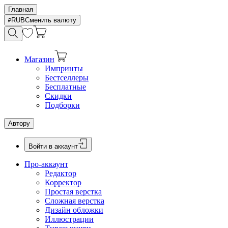
Главная
RUB
Сменить валюту
Магазин
Импринты
Бестселлеры
Бесплатные
Скидки
Подборки
Автору
Войти в аккаунт
Про-аккаунт
Редактор
Корректор
Простая верстка
Сложная верстка
Дизайн обложки
Иллюстрации