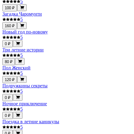
5
100 ₽
Загадка Чаромунти
5
160 ₽
Новый год по-новому
5
0 ₽
Три летние истории
5
80 ₽
Пол Женский
5
120 ₽
Подружкины секреты
5
0 ₽
Ночное приключение
5
0 ₽
Поездка в летние каникулы
5
0 ₽