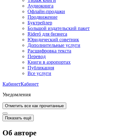
Тираж книги
Аудиокнига
Офлайн-продажи
Продвижение
Буктрейлер
Большой издательский пакет
Rideró для бизнеса
Юридический советник
Дополнительные услуги
Расшифровка текста
Перевод
Книги в аэропортах
Публикация
Все услуги
Кабинет
Кабинет
Уведомления
Отметить все как прочитанные
Показать ещё
Об авторе