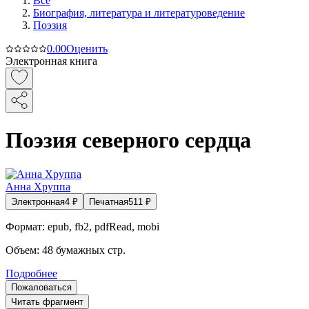
Все
Биография, литература и литературоведение
Поэзия
0.0
0
Оценить
Электронная книга
Поэзия северного сердца
Анна Хруппа
Электронная
4
₽
Печатная
511
₽
Формат:
epub, fb2, pdfRead, mobi
Объем:
48
бумажных стр.
Подробнее
Пожаловаться
Читать фрагмент