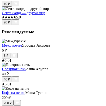
40
₽
Септаккорд — другой мир
5.0
20
₽
Рекомендуемые
Междуречье
Ярослав Андреев
6
₽
6
₽
5.0
1
Полярная ночь
Анна Хруппа
40
₽
40
₽
5.0
1
Кофе на пепле
Маша Тусина
200
₽
200
₽