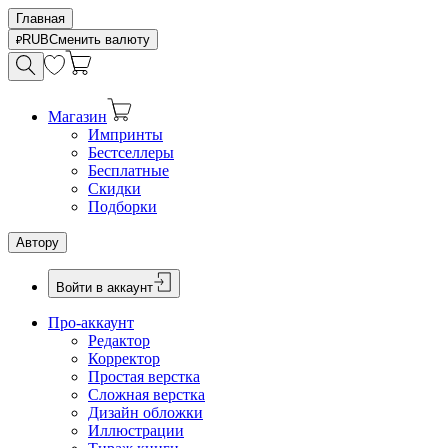
Главная
RUB
Сменить валюту
Магазин
Импринты
Бестселлеры
Бесплатные
Скидки
Подборки
Автору
Войти в аккаунт
Про-аккаунт
Редактор
Корректор
Простая верстка
Сложная верстка
Дизайн обложки
Иллюстрации