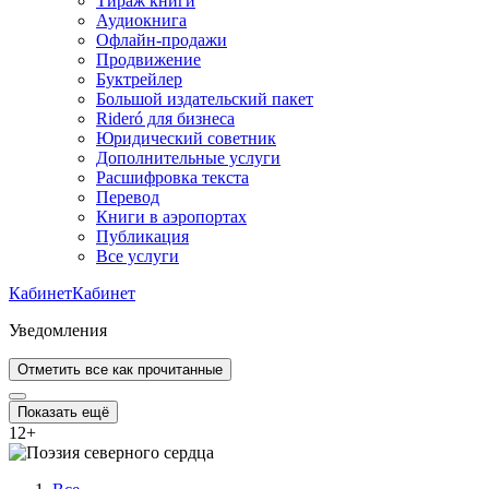
Тираж книги
Аудиокнига
Офлайн-продажи
Продвижение
Буктрейлер
Большой издательский пакет
Rideró для бизнеса
Юридический советник
Дополнительные услуги
Расшифровка текста
Перевод
Книги в аэропортах
Публикация
Все услуги
Кабинет
Кабинет
Уведомления
Отметить все как прочитанные
Показать ещё
12
+