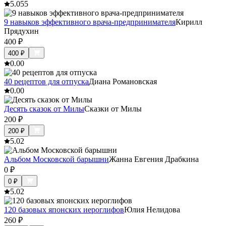
5.0
55
9 навыков эффективного врача-предпринимателя
Кирилл
Прядухин
400
₽
400
₽
0.0
0
40 рецептов для отпуска
Диана Романовская
0.0
0
Десять сказок от Милы
Сказки от Милы
200
₽
200
₽
5.0
2
Альбом Московской барышни
Жанна Евгения Драбкина
0
₽
0
₽
5.0
2
120 базовых японских иероглифов
Юлия Нелидова
260
₽