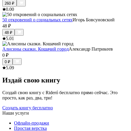
260
₽
0.0
0
50 откровений о социальных сетях
Игорь Бовсуновский
48
₽
48
₽
5.0
1
Алисины сказки. Кошачий город
Александр Патрикеев
0
₽
0
₽
5.0
9
Издай свою книгу
Создай свою книгу с Rideró бесплатно прямо сейчас. Это
просто, как раз, два, три!
Создать книгу бесплатно
Наши услуги
Офлайн-продажи
Простая верстка