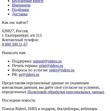
Бесплатные книги
Импринты
Подборки
Доставка
Как нас найти?
620027
,
Россия
,
г. Екатеринбург, а/я 313
Контактный телефон
:
8 800 500 11 67
Написать нам
Поддержка
:
support@ridero.ru
Печать тиража
:
print@ridero.ru
Вопросы по услугам
:
order@ridero.ru
PR
:
pr@ridero.ru
Предоставляя персональные данные по указанным
контактным данным, вы даёте своё согласие на условиях,
определенных
Политикой обработки персональных данных
Последние новости
Плюсы Rideró, ISBN в подарок, буктрейлеры, вебинары