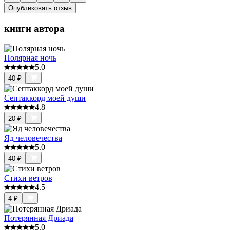
Опубликовать отзыв
книги автора
Полярная ночь
5.0
40
₽
Септаккорд моей души
4.8
20
₽
Яд человечества
5.0
40
₽
Стихи ветров
4.5
4
₽
Потерянная Дриада
5.0