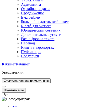
Тираж книги
Аудиокнига
Офлайн-продажи
Продвижение
Буктрейлер
Большой издательский пакет
Rideró для бизнеса
Юридический советник
Дополнительные услуги
Расшифровка текста
Перевод
Книги в аэропортах
Публикация
Все услуги
Кабинет
Кабинет
Уведомления
Отметить все как прочитанные
Показать ещё
18
+