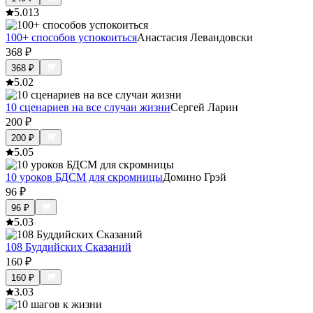
5.0
13
100+ способов успокоиться
Анастасия Левандовски
368
₽
368
₽
5.0
2
10 сценариев на все случаи жизни
Сергей Ларин
200
₽
200
₽
5.0
5
10 уроков БДСМ для скромницы
Домино Грэй
96
₽
96
₽
5.0
3
108 Буддийских Сказаний
160
₽
160
₽
3.0
3