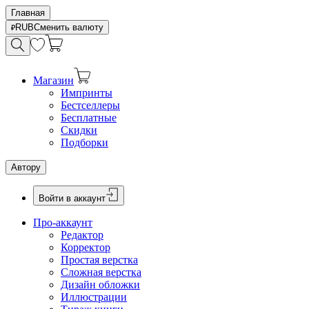
Главная
RUB
Сменить валюту
Магазин
Импринты
Бестселлеры
Бесплатные
Скидки
Подборки
Автору
Войти в аккаунт
Про-аккаунт
Редактор
Корректор
Простая верстка
Сложная верстка
Дизайн обложки
Иллюстрации