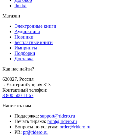
Договор
llm.txt
Магазин
Электронные книги
Аудиокниги
Новинки
Бесплатные книги
Импринты
Подборки
Доставка
Как нас найти?
620027
,
Россия
,
г. Екатеринбург, а/я 313
Контактный телефон
:
8 800 500 11 67
Написать нам
Поддержка
:
support@ridero.ru
Печать тиража
:
print@ridero.ru
Вопросы по услугам
:
order@ridero.ru
PR
:
pr@ridero.ru