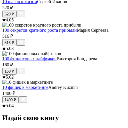
10 шагов к жизни
Сергей Иванов
520
₽
520
₽
4.0
5
100 секретов кратного роста прибыли
Мария Сергеева
516
₽
516
₽
5.0
3
100 финансовых лайфхаков
Виктория Бондарева
160
₽
160
₽
5.0
2
10 фишек в маркетинге
Andrey Kuzmin
1400
₽
1400
₽
5.0
4
Издай свою книгу