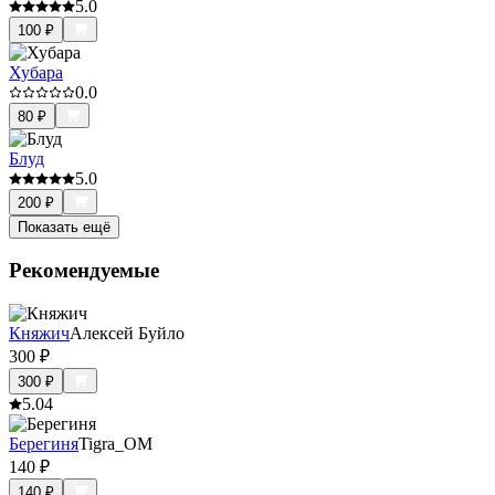
5.0
100
₽
Хубара
0.0
80
₽
Блуд
5.0
200
₽
Показать ещё
Рекомендуемые
Княжич
Алексей Буйло
300
₽
300
₽
5.0
4
Берегиня
Tigra_OM
140
₽
140
₽