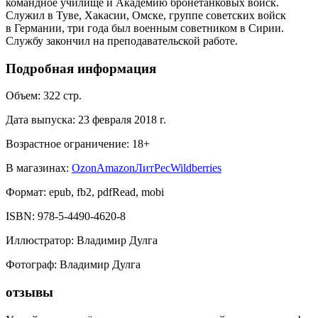
командное училище и Академию бронетанковых войск.
Служил в Туве, Хакасии, Омске, группе советских войск
в Германии, три года был военным советником в Сирии.
Службу закончил на преподавательской работе.
Подробная информация
Объем:
322
стр.
Дата выпуска:
23 февраля 2018 г.
Возрастное ограничение:
18
+
В магазинах:
Ozon
Amazon
ЛитРес
Wildberries
Формат:
epub, fb2, pdfRead, mobi
ISBN:
978-5-4490-4620-8
Иллюстратор
:
Владимир Дулга
Фотограф
:
Владимир Дулга
отзывы