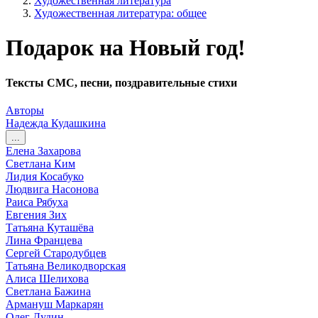
Художественная литература
Художественная литература: общее
Подарок на Новый год!
Тексты СМС, песни, поздравительные стихи
Авторы
Надежда Кудашкина
...
Елена Захарова
Светлана Ким
Лидия Косабуко
Людвига Насонова
Раиса Рябуха
Евгения Зих
Татьяна Куташёва
Лина Францева
Сергей Стародубцев
Татьяна Великодворская
Алиса Шелихова
Светлана Бажина
Армануш Маркарян
Олег Дудин