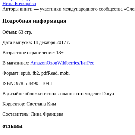
Нина Бочкарёва
Авторы книги — участники международного сообщества «Сло
Подробная информация
Объем:
63
стр.
Дата выпуска:
14 декабря 2017 г.
Возрастное ограничение:
18
+
В магазинах:
Amazon
Ozon
Wildberries
ЛитРес
Формат:
epub, fb2, pdfRead, mobi
ISBN:
978-5-4490-1109-1
В дизайне обложки использовано фото модели
:
Darya
Корректор
:
Светлана Ким
Составитель
:
Лина Францева
отзывы