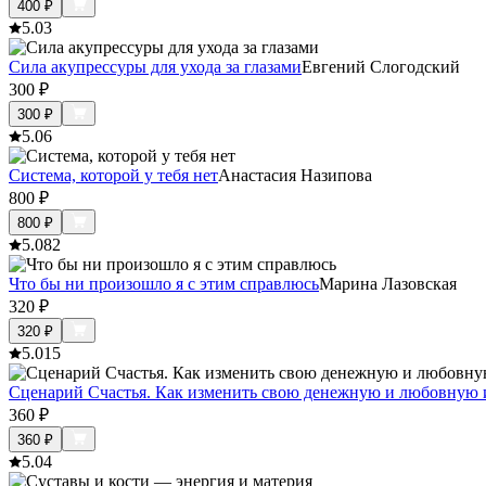
400
₽
5.0
3
Сила акупрессуры для ухода за глазами
Евгений Слогодский
300
₽
300
₽
5.0
6
Система, которой у тебя нет
Анастасия Назипова
800
₽
800
₽
5.0
82
Что бы ни произошло я с этим справлюсь
Марина Лазовская
320
₽
320
₽
5.0
15
Сценарий Счастья. Как изменить свою денежную и любовную 
360
₽
360
₽
5.0
4