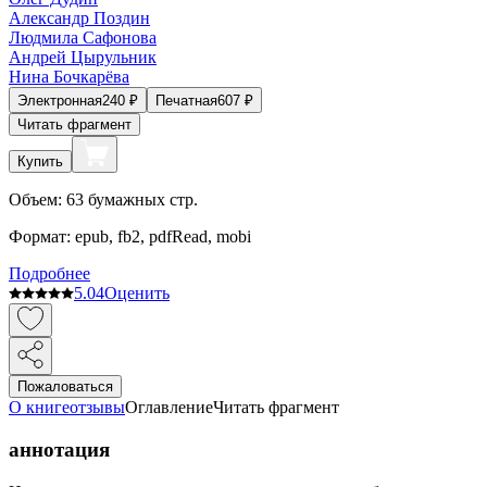
Александр Поздин
Людмила Сафонова
Андрей Цырульник
Нина Бочкарёва
Электронная
240
₽
Печатная
607
₽
Читать фрагмент
Купить
Объем:
63
бумажных стр.
Формат:
epub, fb2, pdfRead, mobi
Подробнее
5.0
4
Оценить
Пожаловаться
О книге
отзывы
Оглавление
Читать фрагмент
аннотация