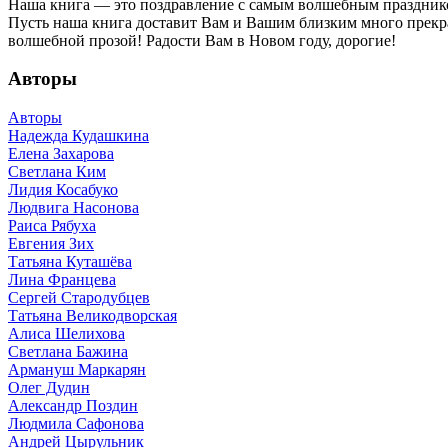
Наша книга — это поздравление с самым волшебным празднико
Пусть наша книга доставит Вам и Вашим близким много прекра
волшебной прозой! Радости Вам в Новом году, дорогие!
Авторы
Авторы
Надежда Кудашкина
Елена Захарова
Светлана Ким
Лидия Косабуко
Людвига Насонова
Раиса Рябуха
Евгения Зих
Татьяна Куташёва
Лина Францева
Сергей Стародубцев
Татьяна Великодворская
Алиса Шелихова
Светлана Бажина
Армануш Маркарян
Олег Дудин
Александр Поздин
Людмила Сафонова
Андрей Цырульник