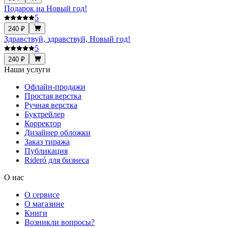
Подарок на Новый год!
5
240 ₽
Здравствуй, здравствуй, Новый год!
5
240 ₽
Наши услуги
Офлайн-продажи
Простая верстка
Ручная верстка
Буктрейлер
Корректор
Дизайнер обложки
Заказ тиража
Публикация
Rideró для бизнеса
О нас
О сервисе
О магазине
Книги
Возникли вопросы?