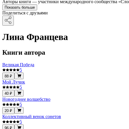
Авторы книги — участники международного сообщества «Сло
Показать больше
Поделиться с друзьями
Лина Францева
Книги автора
Великая Победа
5
88 ₽
Мой Лучик
5
40 ₽
Новогоднее волшебство
5
20 ₽
Коллективный венок сонетов
5
96 ₽