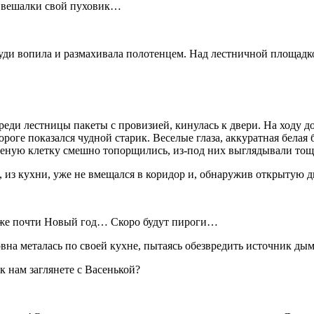
с вешалки свой пуховик…
игуди вопила и размахивала полотенцем. Над лестничной площад
ди лестницы пакеты с провизией, кинулась к двери. На ходу до
ороге показался чудной старик. Веселые глаза, аккуратная белая
леную клетку смешно топорщились, из-под них выглядывали тощ
 из кухни, уже не вмещался в коридор и, обнаружив открытую дв
 уже почти Новый год… Скоро будут пироги…
на металась по своей кухне, пытаясь обезвредить источник дыма
 нам заглянете с Васенькой?