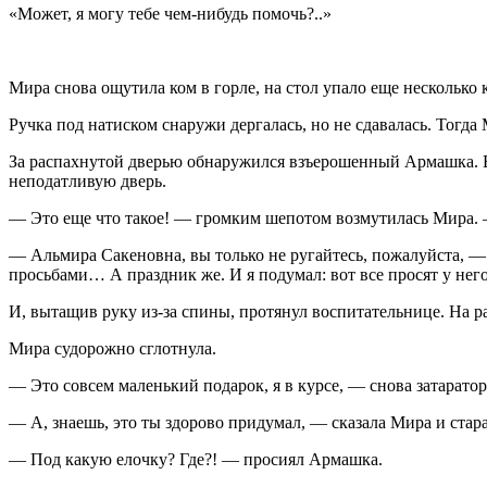
«Может, я могу тебе чем-нибудь помочь?..»
Мира снова ощутила ком в горле, на стол упало еще несколько 
Ручка под натиском снаружи дергалась, но не сдавалась. Тогда
За распахнутой дверью обнаружился взъерошенный Армашка. Ег
неподатливую дверь.
— Это еще что такое! — громким шепотом возмутилась Мира.
— Альмира Сакеновна, вы только не ругайтесь, пожалуйста, —
просьбами… А праздник же. И я подумал: вот все просят у нег
И, вытащив руку из-за спины, протянул воспитательнице. На р
Мира
судорожно сглотнула.
— Это совсем маленький подарок, я в курсе, — снова затарато
— А, знаешь, это ты здорово придумал, — сказала Мира и ста
— Под какую елочку? Где?! — просиял Армашка.