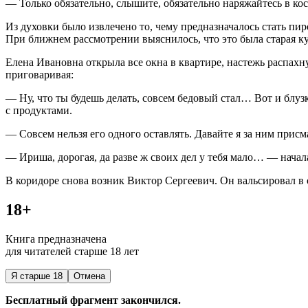
— Только обязательно, слышите, обязательно наряжайтесь в ко
Из духовки было извлечено то, чему предназначалось стать п
При ближнем рассмотрении выяснилось, что это была старая ку
Елена Ивановна открыла все окна в квартире, настежь распах
приговаривая:
— Ну, что ты будешь делать, совсем бедовый стал… Вот и блуз
с продуктами.
— Совсем нельзя его одного оставлять. Давайте я за ним присма
— Ириша, дорогая, да разве ж своих дел у тебя мало… — начал
В коридоре снова возник Виктор Сергеевич. Он вальсировал в
18+
Книга предназначена
для читателей старше 18 лет
Я старше 18
Отмена
Бесплатный фрагмент закончился.