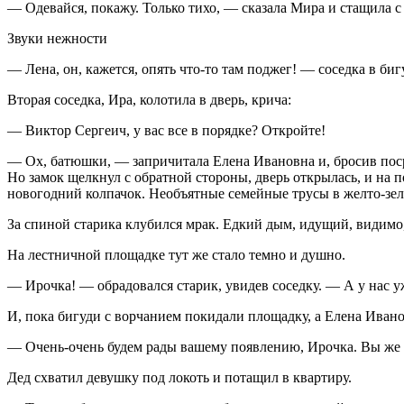
— Одевайся, покажу. Только тихо, — сказала Мира и стащила 
Звуки нежности
— Лена, он, кажется, опять что-то там поджег! — соседка в б
Вторая соседка, Ира, колотила в дверь, крича:
— Виктор Сергеич, у вас все в порядке? Откройте!
— Ох, батюшки, — запричитала Елена Ивановна и, бросив посре
Но замок щелкнул с обратной стороны, дверь открылась, и на п
новогодний колпачок. Необъятные семейные трусы в желто-зе
За спиной старика клубился мрак. Едкий дым, идущий, видимо,
На лестничной площадке тут же стало темно и душно.
— Ирочка! — обрадовался старик, увидев соседку. — А у нас
И, пока бигуди с ворчанием покидали площадку, а Елена Иванов
— Очень-очень будем рады вашему появлению, Ирочка. Вы же к
Дед схватил девушку под локоть и потащил в квартиру.