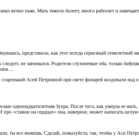
чонки вечно пьян. Мать тяжело болеет, много работает и навеща
увшись, представила, как этот всегда серьезный сем
илетн
ий ма
ледует, не занимался. Родители глухонемые оба, только бабушка,
шкина…
со старенькой Асей Петровной при свете фонарей колдовали над 
исьмо одиннадцат
илетн
яя Зухра. После того, как умерла ее мат
 И про «ставни на сердцах» она, наверное, может написать целую
али, ты все можешь. Сделай, пожалуйста, так, чтобы у Аси Пет