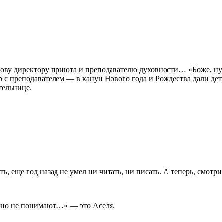
лову директору приюта и преподавателю духовности… «Боже, ну
 с преподавателем — в канун Нового года и Рождества дали дет
тельнице.
ть, еще год назад не умел ни читать, ни писать. А теперь, смотр
енно не понимают…»
— это Аселя.