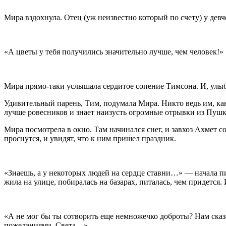
Мира вздохнула. Отец (уж неизвестно который по счету) у дев
«А цветы у тебя получились значительно лучше, чем человек!»
Мира прямо-таки услышала сердитое сопение Тимсона. И, улыбн
Удивительный парень, Тим, подумала Мира. Никто ведь им, как с
лучше ровесников и знает наизусть огромные отрывки из Пу
Мира посмотрела в окно. Там начинался снег, и завхоз Ахмет 
проснутся, и увидят, что к ним пришел праздник.
«Знаешь, а у некоторых людей на сердце ставни…»
— начала п
жила на улице, побиралась на базарах, питалась, чем придется.
«А не мог бы ты сотворить еще немножечко доброты? Нам сказ
пожеланиями, Света…»