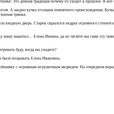
стюмы! Это дивная традиция почему-то уходит в прошлое. Я вот 
ирогом. А заодно кучка угольков невнятного происхождения. Ку
хонная тряпка.
нула входную дверь. Старик скрылся в недрах огромного стенно
ку вашу нацепил… Елена Иванна, да не тягайте вы сами эту тяж
тривать буду, когда вы уходите?
а было возражать Елена Ивановна.
 обнимку с огромным игрушечным медведем. На очередном вираж