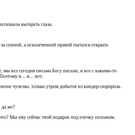
поспешила вытереть глаза.
за спиной, а искалеченной правой пытался открыть
мы все сегодня письма Богу писали, и все с какими-то
… Поэтому я… я… вот.
лепое чучелко, только утром добытое из киндер-сюрприза.
 да же?
 что? Мы ему сейчас твой подарок под елочку положим.