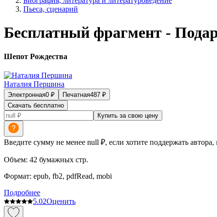
Биография, литература и литературоведение
Пьеса, сценарий
Бесплатный фрагмент - Подар
Шепот Рождества
Наталия Першина
Электронная
0
₽
Печатная
487
₽
Скачать бесплатно
Купить за свою цену
Введите сумму не менее null ₽, если хотите поддержать автора,
Объем:
42
бумажных стр.
Формат:
epub, fb2, pdfRead, mobi
Подробнее
5.0
2
Оценить