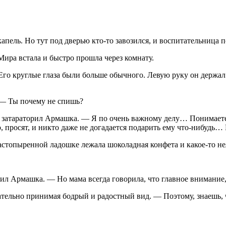
капель. Но тут под дверью кто-то завозился, и воспитательница 
 Мира встала и быстро прошла через комнату.
о круглые глаза были больше обычного. Левую руку он держал 
 — Ты почему не спишь?
 затараторил Армашка. — Я по очень важному делу… Понимаете, 
о, просят, и никто даже не догадается подарить ему что-нибудь
астопыренной ладошке лежала шоколадная конфета и какое-то не
рил Армашка. — Но мама всегда говорила, что главное внимание,
рательно принимая бодрый и радостный вид. — Поэтому, знаешь,