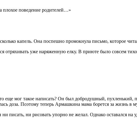
 за плохое поведение родителей…»
несколько капель. Она поспешно промокнула письмо, которое чит
я отряхивать уже наряженную елку. В приюте было совсем тихо,
Кто еще мог такое написать? Он был добродушный, пухленький, п
алась
доза
. Поэтому теперь Армашкина мама борется за жизнь в м
 ни писать, ни рисовать упорно не желал. Однако оставался на 