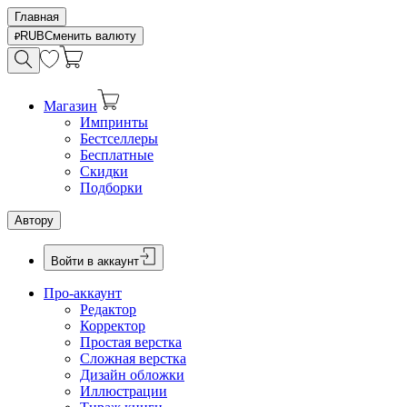
Главная
RUB
Сменить валюту
Магазин
Импринты
Бестселлеры
Бесплатные
Скидки
Подборки
Автору
Войти в аккаунт
Про-аккаунт
Редактор
Корректор
Простая верстка
Сложная верстка
Дизайн обложки
Иллюстрации