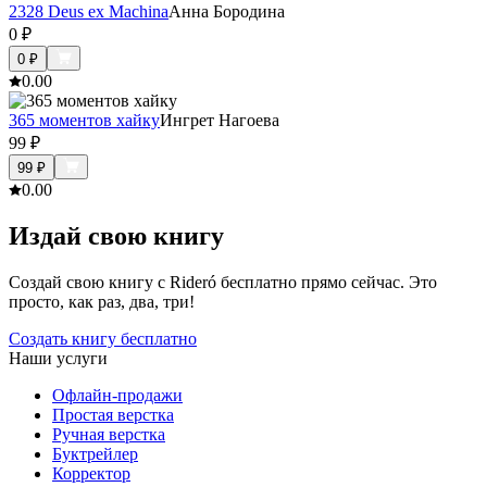
2328 Deus ex Machina
Анна Бородина
0
₽
0
₽
0.0
0
365 моментов хайку
Ингрет Нагоева
99
₽
99
₽
0.0
0
Издай свою книгу
Создай свою книгу с Rideró бесплатно прямо сейчас. Это
просто, как раз, два, три!
Создать книгу бесплатно
Наши услуги
Офлайн-продажи
Простая верстка
Ручная верстка
Буктрейлер
Корректор