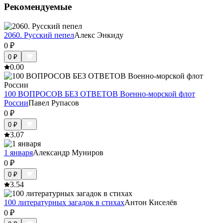
Рекомендуемые
2060. Русский пепел
Алекс Энкиду
0
₽
0
₽
0.0
0
100 ВОПРОСОВ БЕЗ ОТВЕТОВ Военно-морской флот
России
Павел Рупасов
0
₽
0
₽
3.0
7
1 января
Александр Муниров
0
₽
0
₽
3.5
4
100 литературных загадок в стихах
Антон Киселёв
0
₽