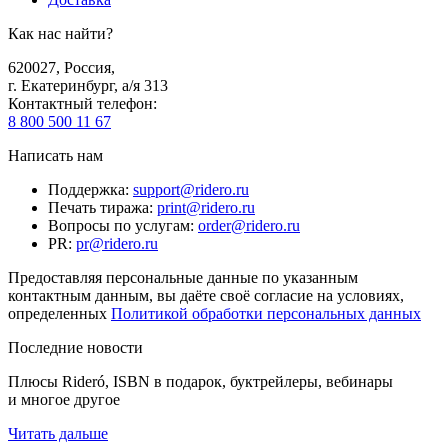
Как нас найти?
620027
,
Россия
,
г. Екатеринбург, а/я 313
Контактный телефон
:
8 800 500 11 67
Написать нам
Поддержка
:
support@ridero.ru
Печать тиража
:
print@ridero.ru
Вопросы по услугам
:
order@ridero.ru
PR
:
pr@ridero.ru
Предоставляя персональные данные по указанным
контактным данным, вы даёте своё согласие на условиях,
определенных
Политикой обработки персональных данных
Последние новости
Плюсы Rideró, ISBN в подарок, буктрейлеры, вебинары
и многое другое
Читать дальше