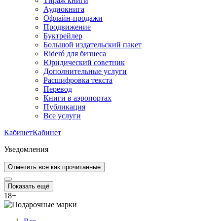
Тираж книги
Аудиокнига
Офлайн-продажи
Продвижение
Буктрейлер
Большой издательский пакет
Rideró для бизнеса
Юридический советник
Дополнительные услуги
Расшифровка текста
Перевод
Книги в аэропортах
Публикация
Все услуги
Кабинет
Кабинет
Уведомления
Отметить все как прочитанные
Показать ещё
18
+