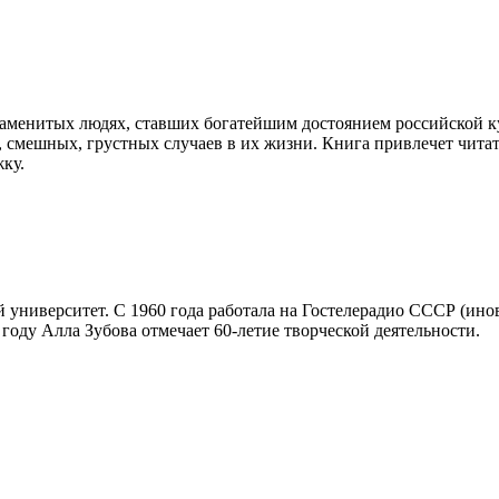
наменитых людях, ставших богатейшим достоянием российской к
х, смешных, грустных случаев в их жизни. Книга привлечет чит
ку.
 университет. С 1960 года работала на Гостелерадио СССР (ино
оду Алла Зубова отмечает 60-летие творческой деятельности.