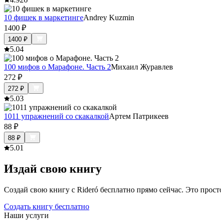
10 фишек в маркетинге
Andrey Kuzmin
1400
₽
1400
₽
5.0
4
100 мифов о Марафоне. Часть 2
Михаил Журавлев
272
₽
272
₽
5.0
3
1011 упражнений со скакалкой
Артем Патрикеев
88
₽
88
₽
5.0
1
Издай свою книгу
Создай свою книгу с Rideró бесплатно прямо сейчас. Это просто,
Создать книгу бесплатно
Наши услуги