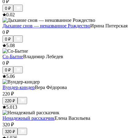
0
₽
0
₽
0.0
2
Дыхание снов — неназванное Рождество
Ирина Питерская
0
₽
0
₽
5.0
8
Со-Бытие
Владимир Лебедев
0
₽
0
₽
5.0
6
Вундер-киндер
Вера Фёдорова
220
₽
220
₽
5.0
13
Ненадежный рассказчик
Елена Васильева
320
₽
320
₽
4.9
26