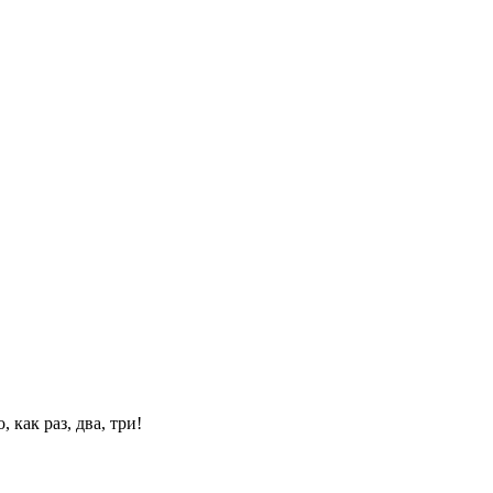
 как раз, два, три!