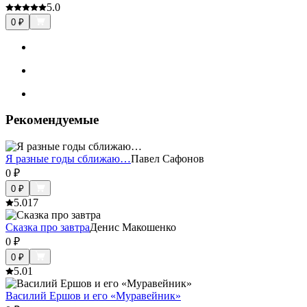
5.0
0
₽
Рекомендуемые
Я разные годы сближаю…
Павел Сафонов
0
₽
0
₽
5.0
17
Сказка про завтра
Денис Макошенко
0
₽
0
₽
5.0
1
Василий Ершов и его «Муравейник»