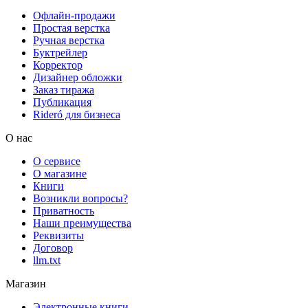
Офлайн-продажи
Простая верстка
Ручная верстка
Буктрейлер
Корректор
Дизайнер обложки
Заказ тиража
Публикация
Rideró для бизнеса
О нас
О сервисе
О магазине
Книги
Возникли вопросы?
Приватность
Наши преимущества
Реквизиты
Договор
llm.txt
Магазин
Электронные книги