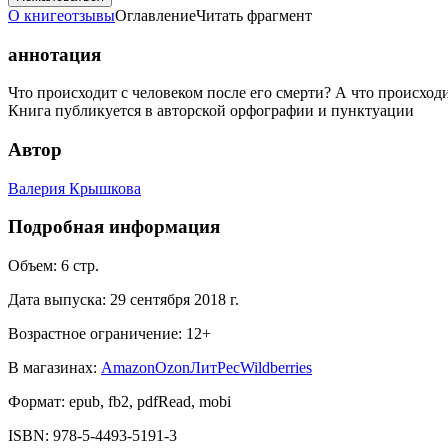
О книге
отзывы
Оглавление
Читать фрагмент
аннотация
Что происходит с человеком после его смерти? А что происхо
Книга публикуется в авторской орфографии и пунктуации
Автор
Валерия Крышкова
Подробная информация
Объем:
6
стр.
Дата выпуска:
29 сентября 2018 г.
Возрастное ограничение:
12
+
В магазинах:
Amazon
Ozon
ЛитРес
Wildberries
Формат:
epub, fb2, pdfRead, mobi
ISBN:
978-5-4493-5191-3