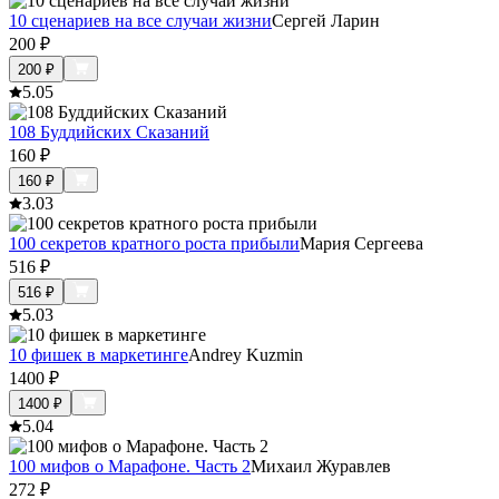
10 сценариев на все случаи жизни
Сергей Ларин
200
₽
200
₽
5.0
5
108 Буддийских Сказаний
160
₽
160
₽
3.0
3
100 секретов кратного роста прибыли
Мария Сергеева
516
₽
516
₽
5.0
3
10 фишек в маркетинге
Andrey Kuzmin
1400
₽
1400
₽
5.0
4
100 мифов о Марафоне. Часть 2
Михаил Журавлев
272
₽