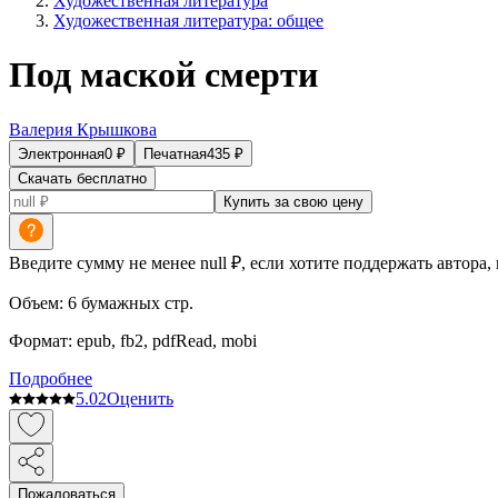
Художественная литература
Художественная литература: общее
Под маской смерти
Валерия Крышкова
Электронная
0
₽
Печатная
435
₽
Скачать бесплатно
Купить за свою цену
Введите сумму не менее null ₽, если хотите поддержать автора,
Объем:
6
бумажных стр.
Формат:
epub, fb2, pdfRead, mobi
Подробнее
5.0
2
Оценить
Пожаловаться