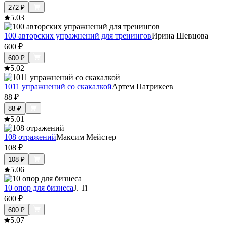
272
₽
5.0
3
100 авторских упражнений для тренингов
Ирина Шевцова
600
₽
600
₽
5.0
2
1011 упражнений со скакалкой
Артем Патрикеев
88
₽
88
₽
5.0
1
108 отражений
Максим Мейстер
108
₽
108
₽
5.0
6
10 опор для бизнеса
J. Ti
600
₽
600
₽
5.0
7