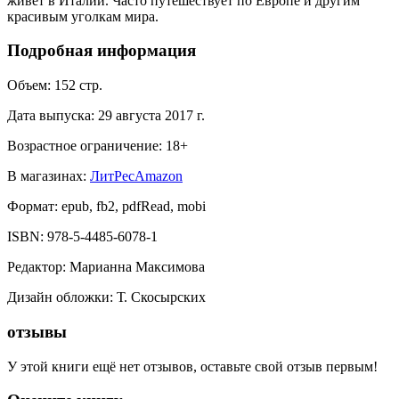
живёт в Италии. Часто путешествует по Европе и другим
красивым уголкам мира.
Подробная информация
Объем:
152
стр.
Дата выпуска:
29 августа 2017 г.
Возрастное ограничение:
18
+
В магазинах:
ЛитРес
Amazon
Формат:
epub, fb2, pdfRead, mobi
ISBN:
978-5-4485-6078-1
Редактор
:
Марианна Максимова
Дизайн обложки
:
Т. Скосырских
отзывы
У этой книги ещё нет отзывов, оставьте свой отзыв первым!