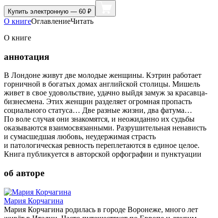
Купить
электронную — 60 ₽
О книге
Оглавление
Читать
О книге
аннотация
В Лондоне живут две молодые женщины. Кэтрин работает
горничной в богатых домах английской столицы. Мишель
живет в свое удовольствие, удачно выйдя замуж за красавца-
бизнесмена. Этих женщин разделяет огромная пропасть
социального статуса… Две разные жизни, два фатума…
По воле случая они знакомятся, и неожиданно их судьбы
оказываются взаимосвязанными. Разрушительная ненависть
и сумасшедшая любовь, неудержимая страсть
и патологическая ревность переплетаются в единое целое.
Книга публикуется в авторской орфографии и пунктуации
об авторе
Мария Корчагина
Мария Корчагина родилась в городе Воронеже, много лет