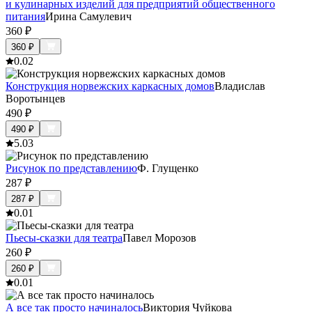
и кулинарных изделий для предприятий общественного
питания
Ирина Самулевич
360
₽
360
₽
0.0
2
Конструкция норвежских каркасных домов
Владислав
Воротынцев
490
₽
490
₽
5.0
3
Рисунок по представлению
Ф. Глущенко
287
₽
287
₽
0.0
1
Пьесы-сказки для театра
Павел Морозов
260
₽
260
₽
0.0
1
А все так просто начиналось
Виктория Чуйкова