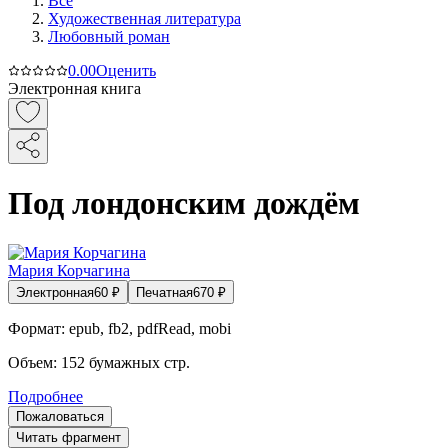
Все
Художественная литература
Любовный роман
0.0
0
Оценить
Электронная книга
Под лондонским дождём
Мария Корчагина
Электронная
60
₽
Печатная
670
₽
Формат:
epub, fb2, pdfRead, mobi
Объем:
152
бумажных стр.
Подробнее
Пожаловаться
Читать фрагмент