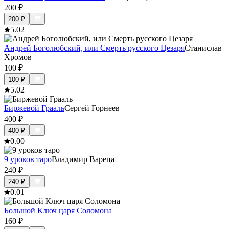
200
₽
200
₽
5.0
2
Андрей Боголюбский, или Смерть русского Цезаря
Станислав
Хромов
100
₽
100
₽
5.0
2
Биржевой Грааль
Сергей Горнеев
400
₽
400
₽
0.0
0
9 уроков таро
Владимир Вареца
240
₽
240
₽
0.0
1
Большой Ключ царя Соломона
160
₽