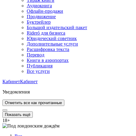
Тираж книги
Аудиокнига
Офлайн-продажи
Продвижение
Буктрейлер
Большой издательский пакет
Rideró для бизнеса
Юридический советник
Дополнительные услуги
Расшифровка текста
Перевод
Книги в аэропортах
Публикация
Все услуги
Кабинет
Кабинет
Уведомления
Отметить все как прочитанные
Показать ещё
18
+