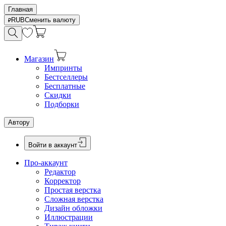
Главная
RUB
Сменить валюту
Магазин
Импринты
Бестселлеры
Бесплатные
Скидки
Подборки
Автору
Войти в аккаунт
Про-аккаунт
Редактор
Корректор
Простая верстка
Сложная верстка
Дизайн обложки
Иллюстрации