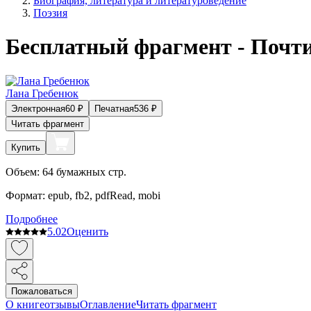
Биография, литература и литературоведение
Поэзия
Бесплатный фрагмент - Почти
Лана Гребенюк
Электронная
60
₽
Печатная
536
₽
Читать фрагмент
Купить
Объем:
64
бумажных стр.
Формат:
epub, fb2, pdfRead, mobi
Подробнее
5.0
2
Оценить
Пожаловаться
О книге
отзывы
Оглавление
Читать фрагмент