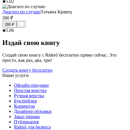
5.0
2
Диагноз по случаю
Татьяна Кравец
280
₽
280
₽
5.0
6
Издай свою книгу
Создай свою книгу с Rideró бесплатно прямо сейчас. Это
просто, как раз, два, три!
Создать книгу бесплатно
Наши услуги
Офлайн-продажи
Простая верстка
Ручная верстка
Буктрейлер
Корректор
Дизайнер обложки
Заказ тиража
Публикация
Rideró для бизнеса