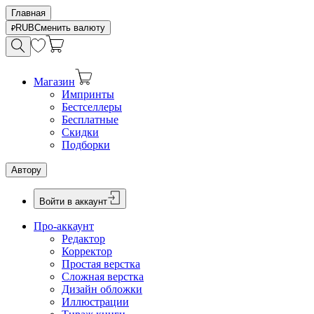
Главная
RUB
Сменить валюту
Магазин
Импринты
Бестселлеры
Бесплатные
Скидки
Подборки
Автору
Войти в аккаунт
Про-аккаунт
Редактор
Корректор
Простая верстка
Сложная верстка
Дизайн обложки
Иллюстрации