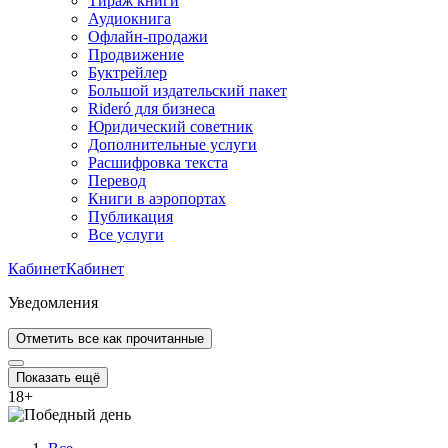
Тираж книги
Аудиокнига
Офлайн-продажи
Продвижение
Буктрейлер
Большой издательский пакет
Rideró для бизнеса
Юридический советник
Дополнительные услуги
Расшифровка текста
Перевод
Книги в аэропортах
Публикация
Все услуги
Кабинет
Кабинет
Уведомления
Отметить все как прочитанные
Показать ещё
18
+