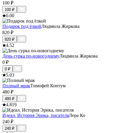
100
₽
100
₽
0.0
0
Подарок под ёлкой
Людмила Жиркова
820
₽
820
₽
4.5
2
День сурка по-новогоднему
Людмила Жиркова
0
₽
0
₽
5.0
3
Полный мрак
Тимофей Контум
480
₽
480
₽
4.8
19
Идеал. История Эрика, писателя
Лера Ко
240
₽
240
₽