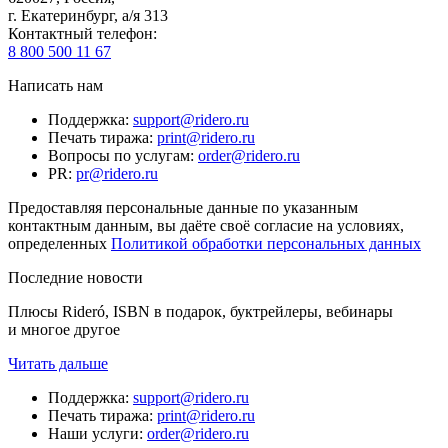
г. Екатеринбург, а/я 313
Контактный телефон
:
8 800 500 11 67
Написать нам
Поддержка
:
support@ridero.ru
Печать тиража
:
print@ridero.ru
Вопросы по услугам
:
order@ridero.ru
PR
:
pr@ridero.ru
Предоставляя персональные данные по указанным
контактным данным, вы даёте своё согласие на условиях,
определенных
Политикой обработки персональных данных
Последние новости
Плюсы Rideró, ISBN в подарок, буктрейлеры, вебинары
и многое другое
Читать дальше
Поддержка
:
support@ridero.ru
Печать тиража
:
print@ridero.ru
Наши услуги
:
order@ridero.ru