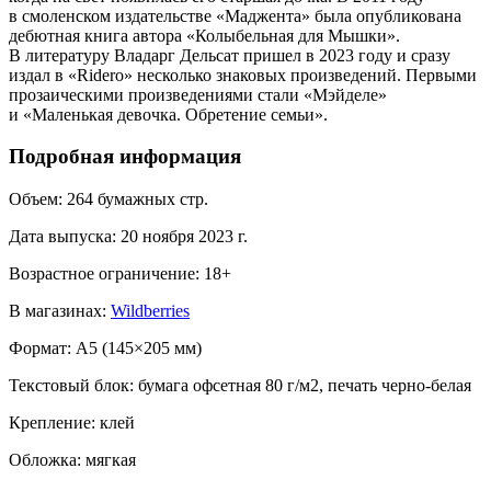
в смоленском издательстве «Маджента» была опубликована
дебютная книга автора «Колыбельная для Мышки».
В литературу Владарг Дельсат пришел в 2023 году и сразу
издал в «Ridero» несколько знаковых произведений. Первыми
прозаическими произведениями стали «Мэйделе»
и «Маленькая девочка. Обретение семьи».
Подробная информация
Объем:
264
бумажных стр.
Дата выпуска:
20 ноября 2023 г.
Возрастное ограничение:
18
+
В магазинах:
Wildberries
Формат:
A5 (
145×205 мм
)
Текстовый блок:
бумага офсетная 80 г/м2, печать черно-белая
Крепление:
клей
Обложка:
мягкая