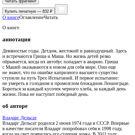
Читать фрагмент
Купить
печатную — 832 ₽
О книге
Оглавление
Читать
О книге
аннотация
Девяностые годы. Детдом, жестокий и равнодушный. Здесь
и встречаются Гриша и Маша. Но жизнь детей резко
обрывается, когда их автобус попадает в аварию. Гриша
с Машей оказываются в новом для себя мире. Они еще
не знают, что по ошибке капризного высшего существа
ступили на путь Трех Испытаний. И первое испытание:
не умереть в голодном и промозглом блокадном Ленинграде.
Бороться за каждый кусочек черного хлеба, за каждый день
жизни. Пока не наступит победный день.
об авторе
Владарг Дельсат
Владарг Дельсат родился 2 июня 1974 года в СССР. Впервые
в качестве писателя Владарг попробовал себя в 1998 году,
когда на свет появилась его старшая дочка. В 2011 году