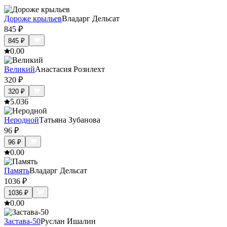
Дороже крыльев
Владарг Дельсат
845
₽
845
₽
0.0
0
Великий
Анастасия Розилехт
320
₽
320
₽
5.0
36
Неродной
Татьяна Зубанова
96
₽
96
₽
0.0
0
Память
Владарг Дельсат
1036
₽
1036
₽
0.0
0
Застава-50
Руслан Ишалин