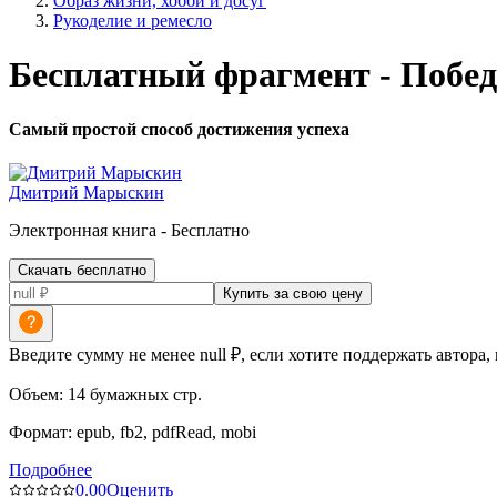
Образ жизни, хобби и досуг
Рукоделие и ремесло
Бесплатный фрагмент - Побед
Самый простой способ достижения успеха
Дмитрий Марыскин
Электронная
книга -
Бесплатно
Скачать бесплатно
Купить за свою цену
Введите сумму не менее null ₽, если хотите поддержать автора,
Объем:
14
бумажных стр.
Формат:
epub, fb2, pdfRead, mobi
Подробнее
0.0
0
Оценить