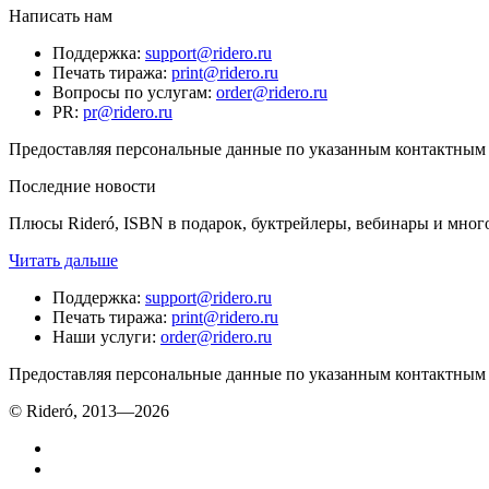
Написать нам
Поддержка
:
support@ridero.ru
Печать тиража
:
print@ridero.ru
Вопросы по услугам
:
order@ridero.ru
PR
:
pr@ridero.ru
Предоставляя персональные данные по указанным контактным д
Последние новости
Плюсы Rideró, ISBN в подарок, буктрейлеры, вебинары и мног
Читать дальше
Поддержка
:
support@ridero.ru
Печать тиража
:
print@ridero.ru
Наши услуги
:
order@ridero.ru
Предоставляя персональные данные по указанным контактным д
© Rideró, 2013—
2026