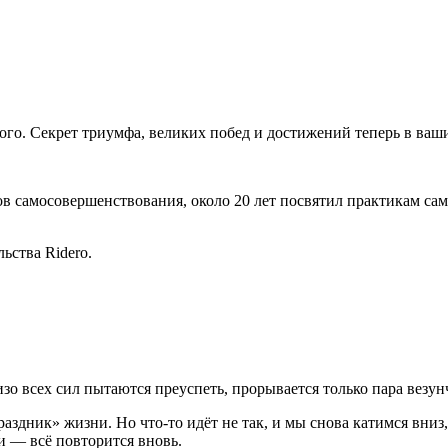
того. Секрет триумфа, великих побед и достижений теперь в ваш
самосовершенствования, около 20 лет посвятил практикам само
ьства Ridero.
изо всех сил пытаются преуспеть, прорывается только пара везу
праздник» жизни. Но что-то идёт не так, и мы снова катимся вн
и — всё повторится вновь.