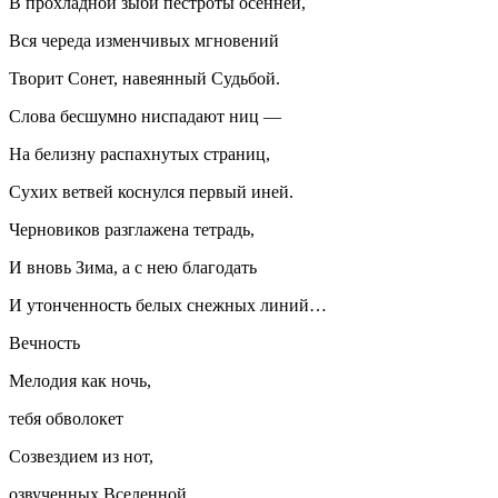
В прохладной зыби пестроты осенней,
Вся череда изменчивых мгновений
Творит Сонет, навеянный Судьбой.
Слова бесшумно ниспадают ниц —
На белизну распахнутых страниц,
Сухих ветвей коснулся первый иней.
Черновиков разглажена тетрадь,
И вновь Зима, а с нею благодать
И утонченность белых снежных линий…
Вечность
Мелодия как ночь,
тебя обволокет
Созвездием из нот,
озвученных Вселенной