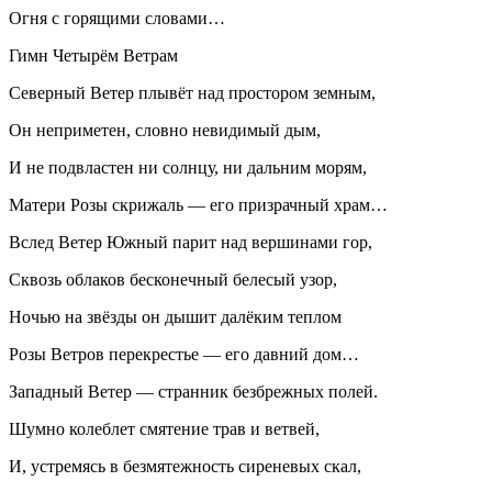
Огня с горящими словами…
Гимн Четырём Ветрам
Северный Ветер плывёт над простором земным,
Он неприметен, cловно невидимый дым,
И не подвластен ни солнцу, ни дальним морям,
Матери Розы скрижаль — его призрачный храм…
Вслед Ветер Южный парит над вершинами гор,
Сквозь облаков бесконечный белесый узор,
Ночью на звёзды он дышит далёким теплом
Розы Ветров перекрестье — его давний дом…
Западный Ветер — странник безбрежных полей.
Шумно колеблет смятение трав и ветвей,
И, устремясь в безмятежность сиреневых скал,