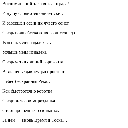
Воспоминаний так светла отрада!
И душу словно заполняет свет,
И завершён осенних чувств сонет
Средь волшебства живого листопада…
Услышь меня издалека…
Услышь меня издалека —
Средь четких линий горизонта
В волненье давнем распростерта
Небес бескрайняя Река…
Как быстротечно коротка
Среди истоков мирозданья
Стезя прошедшего свиданья:
За ней — вновь Время и Тоска…