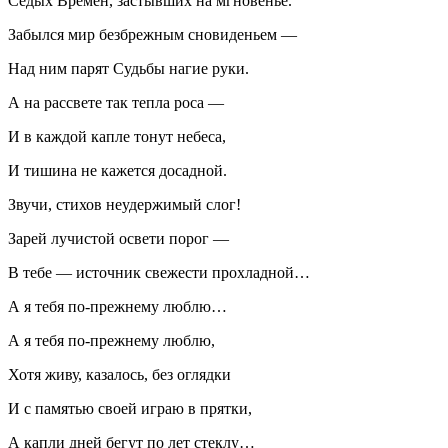
Седых Времён, застывших на мгновенье.
Забылся мир безбрежным сновиденьем —
Над ним парят Судьбы нагие руки.
А на рассвете так тепла роса —
И в каждой капле тонут небеса,
И тишина не кажется досадной.
Звучи, стихов неудержимый слог!
Зарей лучистой освети порог —
В тебе — источник свежести прохладной…
А я тебя по-прежнему люблю…
А я тебя по-прежнему люблю,
Хотя живу, казалось, без оглядки
И с памятью своей играю в прятки,
А капли дней бегут по лет стеклу…