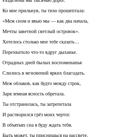
Разделены мы тысячью дорог.
Ко мне прильнув, ты тихо прошептала:
«Меж сном и явью мы — как два начала,
Мечты заветной светлый островок».
Хотелось столько мне тебе сказать…
Перехватило что-то вдруг дыханье.
Отрадных дней былых воспоминанья
Слились в мгновений ярких благодать.
Меж облаков, как будто между строк,
Заря земная ясность обретала.
Ты отстранилась, ты затрепетала
И растворился грёз моих чертог.
В объятьях сна я буду ждать тебя.
Быть может, ты приснишься на рассвете.