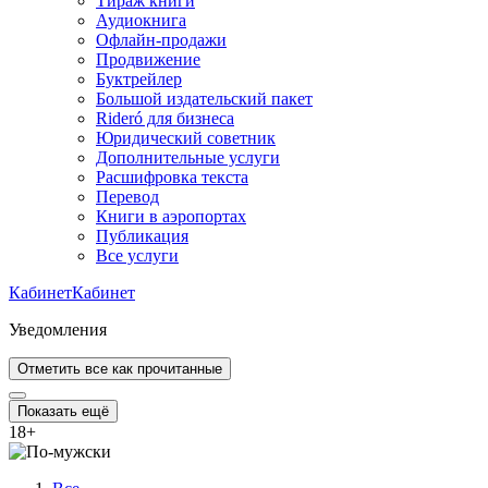
Тираж книги
Аудиокнига
Офлайн-продажи
Продвижение
Буктрейлер
Большой издательский пакет
Rideró для бизнеса
Юридический советник
Дополнительные услуги
Расшифровка текста
Перевод
Книги в аэропортах
Публикация
Все услуги
Кабинет
Кабинет
Уведомления
Отметить все как прочитанные
Показать ещё
18
+