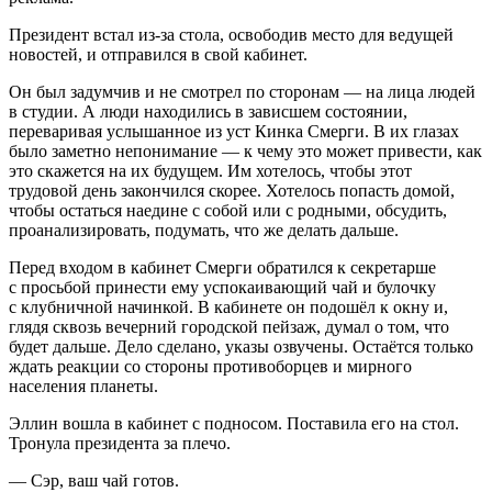
Президент
встал из-за стола, освободив место для ведущей
новостей, и отправился в свой кабинет.
Он был задумчив и не смотрел по сторонам — на лица людей
в студии. А люди находились в зависшем состоянии,
переваривая услышанное из уст Кинка Смерги. В их глазах
было заметно непонимание — к чему это может привести, как
это скажется на их будущем. Им хотелось, чтобы этот
трудовой день закончился скорее. Хотелось попасть домой,
чтобы остаться наедине с собой или с родными, обсудить,
проанализировать, подумать, что же делать дальше.
Перед входом в кабинет Смерги обратился к секретарше
с просьбой принести ему успокаивающий чай и булочку
с клубничной начинкой. В кабинете он подошёл к окну и,
глядя сквозь вечерний городской пейзаж, думал о том, что
будет дальше. Дело сделано, указы озвучены. Остаётся только
ждать реакции со стороны противоборцев и мирного
населения планеты.
Эллин вошла в кабинет с подносом. Поставила его на стол.
Тронула
президент
а за плечо.
— Сэр, ваш чай готов.