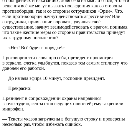
о поощрениях и наказаниях, ловя себя на мысли о том, что эти
решения всё же могут вызвать последствия как со стороны
противоборцев, так и со стороны сотрудников «Эрзи». Что,
если противоборцы начнут действовать агрессивнее? Или
сотрудники, привыкшие воровать, улучшая своё
существование, начнут взаимодействовать с врагом, понимая,
что такие жёсткие меры со стороны правительства приведут
их к трудному положению?
— «Нет! Всё будет в порядке!»
Проговорив эти слова про себя,
президент
просмотрел
в зеркало, слегка улыбнулся, показав тем самым стилисту, что
доволен его работой.
— До начала эфира 10 минут, господин
президент
.
— Прекрасно!
Президент
в сопровождении охраны направился
в телестудию, сел за стол ведущих новостей; ему закрепили
микрофон.
— Тексты указов загружены в бегущую строку и проверены
несколько раз, чтобы избежать ошибок.