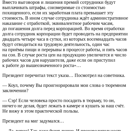
Вместо выговоров и лишения премий сотрудники будут
выплачивать штрафы, соизмеримые со стоимостью
похищенного, если их заработная плата превышает эту
стоимость. В ином случае сотрудника ждёт административное
наказание с отработкой, эквивалентное рабочим часам,
до погашения долга перед корпорацией. Во время отработки
долга сотрудник корпорации будет проводить на предприятии
двадцать четыре часа в сутки, из которых восем
надцат
ь часов
будут отводиться на трудовую деятельность, один час
на приёмы пищи и перерывы в процессе работы, и пять часов
на сон. В случае роста цен на продукцию увеличится и число
рабочих часов для нарушителя, даже если он приступил
к работе до вышеозначенного роста»…
Президент
перечитал текст указа… Посмотрел на советника.
— Коул, почему Вы проигнорировали мои слова о тюремном
заключении?
— Сэр! Если человека просто посадить в тюрьму, то он,
ничего не делая, будет лежать в камере и кушать за наш счёт.
Не вижу в этом практической пользы.
Президент
на миг задумался…
— Да, верно! Так даже будет лучше. И производительность