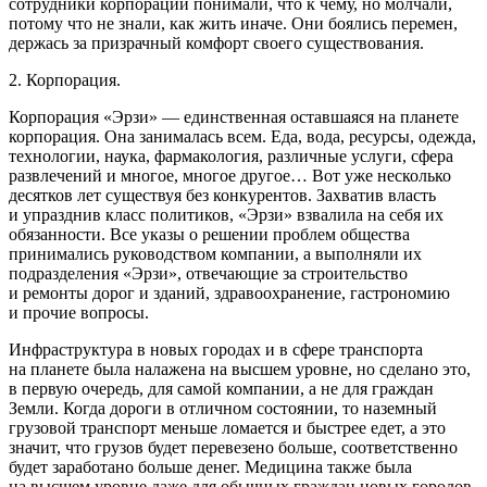
сотрудники корпорации понимали, что к чему, но молчали,
потому что не знали, как жить иначе. Они боялись перемен,
держась за призрачный комфорт своего существования.
2. Корпорация.
Корпорация «Эрзи» — единственная оставшаяся на планете
корпорация. Она занималась всем. Еда, вода, ресурсы, одежда,
технологии, наука, фармакология, различные услуги, сфера
развлечений и многое, многое другое… Вот уже несколько
десятков лет существуя без конкурентов. Захватив власть
и упразднив класс политиков, «Эрзи» взвалила на себя их
обязанности. Все указы о решении проблем общества
принимались руководством компании, а выполняли их
подразделения «Эрзи», отвечающие за строительство
и ремонты дорог и зданий, здравоохранение, гастрономию
и прочие вопросы.
Инфраструктура в новых городах и в сфере транспорта
на планете была налажена на высшем уровне, но сделано это,
в первую очередь, для самой компании, а не для граждан
Земли. Когда дороги в отличном состоянии, то наземный
грузовой транспорт меньше ломается и быстрее едет, а это
значит, что грузов будет перевезено больше, соответственно
будет заработано больше денег. Медицина также была
на высшем уровне даже для обычных граждан новых городов,