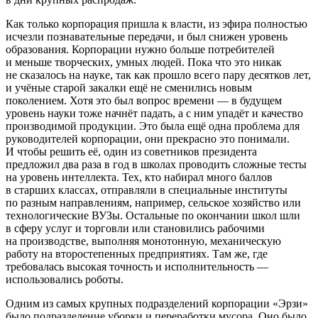
Как только корпорация пришла к власти, из эфира полностью
исчезли познавательные передачи, и был снижен уровень
образования. Корпорации нужно больше потребителей
и меньше творческих, умных людей. Пока что это никак
не сказалось на науке, так как прошло всего пару десятков лет,
и учёные старой закалки ещё не сменились новым
поколением. Хотя это был вопрос времени — в будущем
уровень науки тоже начнёт падать, а с ним упадёт и качество
производимой продукции. Это была ещё одна проблема для
руководителей корпорации, они прекрасно это понимали.
И чтобы решить её, один из советников
президент
а
предложил два раза в год в школах проводить сложные тесты
на уровень интеллекта. Тех, кто набирал много баллов
в старших классах, отправляли в специальные институты
по разным направлениям, например, сельское хозяйство или
технологические ВУЗы. Остальные по окончании школ шли
в сферу услуг и торговли или становились рабочими
на производстве, выполняя монотонную, механическую
работу на второстепенных предприятиях. Там же, где
требовалась высокая точность и исполнительность —
использовались роботы.
Одним из самых крупных подразделений корпорации «Эрзи»
было подразделение уборки и переработки мусора. Оно было