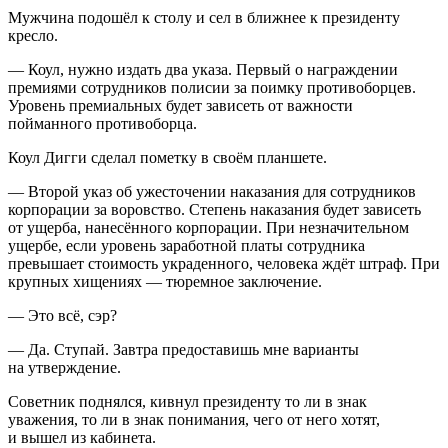
Мужчина подошёл к столу и сел в ближнее к
президент
у
кресло.
— Коул, нужно издать два указа. Первый о награждении
премиями сотрудников полисии за поимку противоборцев.
Уровень премиальных будет зависеть от важности
пойманного противоборца.
Коул Дигги сделал пометку в своём планшете.
— Второй указ об ужесточении наказания для сотрудников
корпорации за воровство. Степень наказания будет зависеть
от ущерба, нанесённого корпорации. При незначительном
ущербе, если уровень заработной платы сотрудника
превышает стоимость украденного, человека ждёт штраф. При
крупных хищениях — тюремное заключение.
— Это всё, сэр?
— Да. Ступай. Завтра предоставишь мне варианты
на утверждение.
Советник поднялся, кивнул
президент
у то ли в знак
уважения, то ли в знак понимания, чего от него хотят,
и вышел из кабинета.