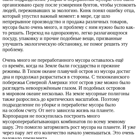
организовано сразу после усмирения бунтов, чтобы успокоить
людей, переживавших за экологию. Кинк понял ошибку отца,
который упустил важный момент: в мире, где шло
непрерывное производство и продажа различных товаров,
мусора было очень много, и проблему с ним нужно было как-
то решать. Переход на одноразовую, легко разлагающуюся
посуду, упаковку и прочие подобные вещи, призванные
улучшить экологическую обстановку, не помог решить эту
проблему.
Очень много не переработанного мусора оставалось ещё
со времён, когда на Земле были государства и прежние
режимы. В Тихом океане плавучий остров из мусора достиг
дна и продолжал разрастаться в стороны. С тихоокеанского
побережья Северной
Америк
и этот остров уже можно было
разглядеть невооружённым глазом. И подобных островов
в мировом океане несколько. На земле мусорные полигоны
также разрослись до критических масштабов. Поэтому
подразделение по уборке и переработке мусора было
на особом счету. От него зависела жизнь на планете.
Корпорация не поскупилась построить много
мусороперерабатывающих комбинатов по всему земному
шару. Это помогло затормозить рост мусора на планете. И уже
через пару лет его количество начало уменьшаться. Это очень
радовало
президент
а.