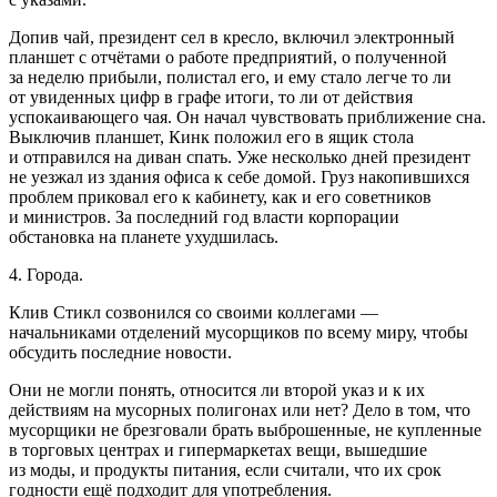
Допив чай,
президент
сел в кресло, включил электронный
планшет с отчётами о работе предприятий, о полученной
за неделю прибыли, полистал его, и ему стало легче то ли
от увиденных цифр в графе итоги, то ли от действия
успокаивающего чая. Он начал чувствовать приближение сна.
Выключив планшет, Кинк положил его в ящик стола
и отправился на диван спать. Уже несколько дней
президент
не уезжал из здания офиса к себе домой. Груз накопившихся
проблем приковал его к кабинету, как и его советников
и министров. За последний год власти корпорации
обстановка на планете ухудшилась.
4. Города.
Клив Стикл созвонился со своими коллегами —
начальниками отделений мусорщиков по всему миру, чтобы
обсудить последние новости.
Они не могли понять, относится ли второй указ и к их
действиям на мусорных полигонах или нет? Дело в том, что
мусорщики не брезговали брать выброшенные, не купленные
в торговых центрах и гипермаркетах вещи, вышедшие
из моды, и продукты питания, если считали, что их срок
годности ещё подходит для употребления.