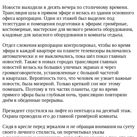
Новости выходили в десять вечера по столичному времени.
Трансляция шла в прямом эфире и велась из здания основного
офиса корпорации. Один из этажей был выделен под
телестудии и помещения подготовки к эфирам: гримёрные,
костюмерные, мастерские для мелкого ремонта оборудования,
кладовые для запасного оборудования и комнаты отдыха.
Отдел слежения корпорации контролировал, чтобы во время
эфира в каждой квартире на планете телевизоры включались
автоматически и не выключались, пока шёл показ главных
новостей. Также в новых городах трансляция главных
новостей велась на больших уличных экранах и через
громкоговорители, установленные с большой частотой
в кварталах. Вероятность того, что человек не узнает важные
новости, была мизерной. Только крепкий сон мог этому
помешать. Поэтому в тех частях планеты, где во время
прямого эфира была глубокая ночь, трансляцию повторяли
днём в обеденные перерывы.
Президент
спустился на лифте из пентхауса на десятый этаж.
Охрана проводила его до главной гримёрной комнаты.
Сидя в кресле перед зеркалом и не обращая внимания на суету
своего личного стилиста, он перечитывал указы