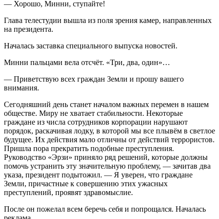
— Хорошо, Минни, ступайте!
Глава телестудии вышла из поля зрения камер, направленных
на
президент
а.
Началась заставка специального выпуска новостей.
Минни пальцами вела отсчёт. «Три, два, один»…
— Приветствую всех граждан Земли и прошу вашего
внимания.
Сегодняшний день станет началом важных перемен в нашем
обществе. Миру не хватает стабильности. Некоторые
граждане из числа сотрудников корпорации нарушают
порядок, раскачивая лодку, в которой мы все плывём в светлое
будущее. Их действия мало отличны от действий
терро
ристов.
Пришла пора прекратить подобные преступления.
Руководство «Эрзи» приняло ряд решений, которые должны
помочь устранить эту значительную проблему, — зачитав два
указа,
президент
подытожил. — Я уверен, что граждане
Земли, причастные к совершению этих ужасных
преступлений, проявят здравомыслие.
После он пожелал всем беречь себя и попрощался. Началась
реклама.