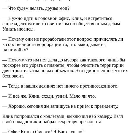
— Что будем делать, друзья мои?
— Нужно идти в головной офис, Клив, и встретиться
с
президент
ом или с советником по общественным делам.
Узнать нюансы.
— Почему они не проработали этот вопрос: причислять ли
к собственности корпорации то, что выкидывается
на помойку?
— Потому что им нет дела до мусора как такового, лишь бы
поскорее его убрать с планеты, чтобы очистить территории
для строительства новых объектов. Это единственное, что их
беспокоит.
— Тогда в наших деяниях нет ничего противозаконного.
— И всё же, Клив, сходи, узнай. Мало ли что.
— Хорошо, сегодня же запишусь на приём к
президент
у.
Клив попрощался с коллегами, выключил вэб-камеру. Взял
свой наладонник и набрал секретаря
президент
а.
— Офис Кинка Смерги! Я Вас слушаю!