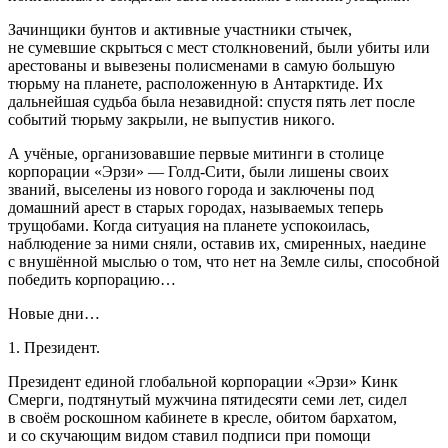
Зачинщики бунтов и активные участники стычек,
не сумевшие скрыться с мест столкновений, были убиты или
арестованы и вывезены полисменами в самую большую
тюрьму на планете, расположенную в Антарктиде. Их
дальнейшая судьба была незавидной: спустя пять лет после
событий тюрьму закрыли, не выпустив никого.
А учёные, организовавшие первые митинги в столице
корпорации «Эрзи» — Голд-Сити, были лишены своих
званий, выселены из нового города и заключены под
домашний арест в старых городах, называемых теперь
трущобами. Когда ситуация на планете успокоилась,
наблюдение за ними сняли, оставив их, смиренных, наедине
с внушённой мыслью о том, что нет на Земле силы, способной
победить корпорацию…
Новые дни…
1.
Президент
.
Президент
единой глобальной корпорации «Эрзи» Кинк
Смерги, подтянутый мужчина пятидесяти семи лет, сидел
в своём роскошном кабинете в кресле, обитом бархатом,
и со скучающим видом ставил подписи при помощи