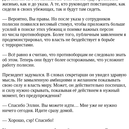
жизнью, как и до указа. А те, кто руководит повстанцами, как
сидели в своих убежищах, так и будут там сидеть.
— Вероятно, Вы правы. Но после указа у сотрудников
полисии появился весомый стимул, чтобы приложить больше
усилий в поиске этих убежищ и поимке важных персон
из числа противоборцев. Более того, публичным заявлением я
продемонстрировал, что власть не бездействует в борьбе
с
терро
ристами.
— Всё равно я считаю, что противоборцам не следовало знать
об этом. Теперь они будут более осторожными, что усложнит
работу полисии.
Президент
задумался. В словах секретарши он увидел здравую
мысль. Не замыленную амбициями и желанием показывать
свою силу и власть миру. Может, он действительно поспешил,
и силу нужно скрывать, показывая её действием в нужный
момент, без предупреждения?
— Спасибо Эллин. Вы можете идти… Мне уже не нужно
ничего сегодня. Идите сразу домой.
— Хорошо, сэр! Спасибо!