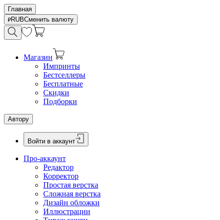
Главная
RUB
Сменить валюту
Магазин
Импринты
Бестселлеры
Бесплатные
Скидки
Подборки
Автору
Войти в аккаунт
Про-аккаунт
Редактор
Корректор
Простая верстка
Сложная верстка
Дизайн обложки
Иллюстрации