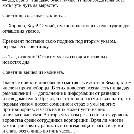
хоть чуть-чуть да вырастет.
Советник, соглашаясь, кивнул.
— Хорошо, Коул! Ступай, нужно подготовить телестудию для
оглашения указов.
Президент
поставил свою подпись под вторым указом,
передал его советнику.
— Так, отлично! Огласим указы сегодня в главных
новостях дня.
Советник вышел из кабинета.
Главные новости дня обычно смотрят все жители Земли, в том
числе и противоборцы. В этих новостях всегда есть пища для
размышлений — дополнение к информации от разведки
и осведомителей.
Президент
это знал и рассчитывал на то, что
первым указом посеет сомнение и страх в умы многих
противоборцев, и часть из них может уйти на дно
и не высовываться. А вторым указом резко снизится уровень
воровства среди сотрудников корпорации. Вряд ли многие
захотят рисковать, работать по восем
надцат
ь часов в сутки
и спать всего лишь по пять часов…