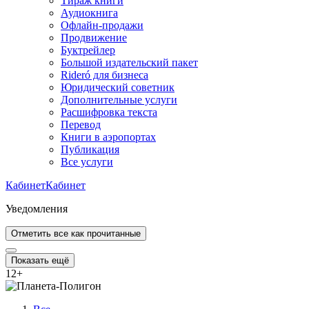
Тираж книги
Аудиокнига
Офлайн-продажи
Продвижение
Буктрейлер
Большой издательский пакет
Rideró для бизнеса
Юридический советник
Дополнительные услуги
Расшифровка текста
Перевод
Книги в аэропортах
Публикация
Все услуги
Кабинет
Кабинет
Уведомления
Отметить все как прочитанные
Показать ещё
12
+