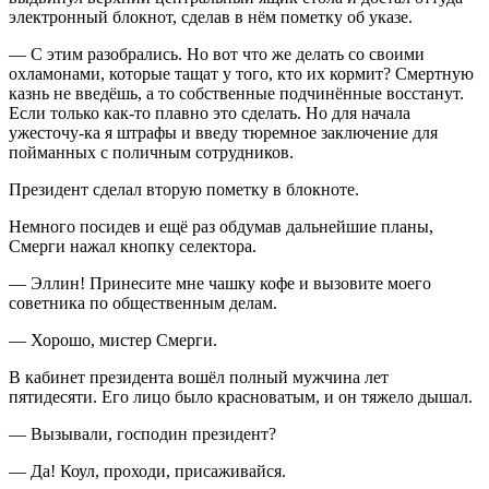
электронный блокнот, сделав в нём пометку об указе.
— С этим разобрались. Но вот что же делать со своими
охламонами, которые тащат у того, кто их кормит? Смертную
казнь не введёшь, а то собственные подчинённые восстанут.
Если только как-то плавно это сделать. Но для начала
ужесточу-ка я штрафы и введу тюремное заключение для
пойманных с поличным сотрудников.
Президент
сделал вторую пометку в блокноте.
Немного посидев и ещё раз обдумав дальнейшие планы,
Смерги нажал кнопку селектора.
— Эллин! Принесите мне чашку кофе и вызовите моего
советника по общественным делам.
— Хорошо, мистер Смерги.
В кабинет
президент
а вошёл полный мужчина лет
пятидесяти. Его лицо было красноватым, и он тяжело дышал.
— Вызывали, господин
президент
?
— Да! Коул, проходи, присаживайся.