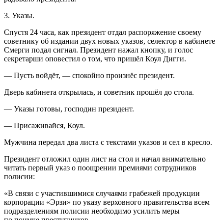
3. Указы.
Спустя 24 часа, как
президент
отдал распоряжение своему
советнику об издании двух новых указов, селектор в кабинете
Смерги подал сигнал.
Президент
нажал кнопку, и голос
секретарши оповестил о том, что пришёл Коул Дигги.
— Пусть войдёт, — спокойно произнёс
президент
.
Дверь кабинета открылась, и советник прошёл до стола.
— Указы готовы, господин
президент
.
— Присаживайся, Коул.
Мужчина передал два листа с текстами указов и сел в кресло.
Президент
отложил один лист на стол и начал внимательно
читать первый указ о поощрении премиями сотрудников
полисии:
«В связи с участившимися случаями грабежей продукции
корпорации «Эрзи» по указу верховного правительства всем
подразделениям полисии необходимо усилить меры
по поимке преступников.