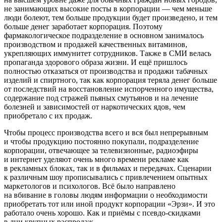
не занимающих высокие посты в корпорации — чем меньше
люди болеют, тем больше продукции будет произведено, и тем
больше денег заработает корпорация. Поэтому
фармакологическое подразделение в основном занималось
производством и продажей качественных витаминов,
укрепляющих иммунитет сотрудников. Также в СМИ велась
пропаганда здорового образа жизни. И ещё пришлось
полностью отказаться от производства и продажи
табач
ных
изделий и
спирт
ного, так как корпорация теряла денег больше
от последствий на восстановление испорченного имущества,
содержание под стражей пьяных смутьянов и на лечение
болезней и зависимостей от
наркот
ических ядов, чем
приобретало с их продаж.
Чтобы процесс производства всего и вся был непрерывным
и чтобы продукцию постоянно покупали, подразделение
корпорации, отвечающее за телевизионные, радиоэфиры
и интернет уделяют очень много времени рекламе как
в рекламных блоках, так и в фильмах и передачах. Сценарии
к различным шоу прописывались с привлечением опытных
маркетологов и психологов. Всё было направлено
на вбивание в головы людям информации о необходимости
приобретать тот или иной продукт корпорации «Эрзи». И это
работало очень хорошо. Как и приёмы с псевдо-скидками
в дни крупных распродаж.