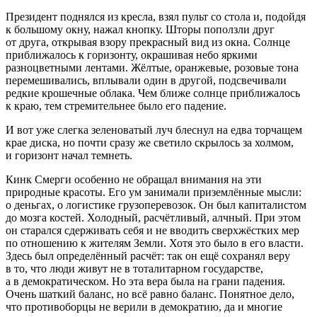
Президент
поднялся из кресла, взял пульт со стола и, подойдя
к большому окну, нажал кнопку. Шторы поползли друг
от друга, открывая взору прекрасный вид из окна. Солнце
приближалось к горизонту, окрашивая небо яркими
разноцветными лентами. Жёлтые, оранжевые, розовые тона
перемешивались, вплывали один в другой, подсвечивали
редкие крошечные облака. Чем ближе солнце приближалось
к краю, тем стремительнее было его падение.
И вот уже слегка зеленоватый луч блеснул на едва торчащем
крае диска, но почти сразу же светило скрылось за холмом,
и горизонт начал темнеть.
Кинк Смерги особенно не обращал внимания на эти
природные красоты. Его ум занимали приземлённые мысли:
о деньгах, о логистике грузоперевозок. Он был капиталистом
до мозга костей. Холодный, расчётливый, алчный. При этом
он старался сдерживать себя и не вводить сверхжёстких мер
по отношению к жителям Земли. Хотя это было в его власти.
Здесь был определённый расчёт: так он ещё сохранял веру
в то, что люди живут не в тоталитарном государстве,
а в демократическом. Но эта вера была на грани падения.
Очень шаткий баланс, но всё равно баланс. Понятное дело,
что противоборцы не верили в демократию, да и многие