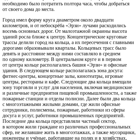
необходимо было потратить полтора часа, чтобы добраться
от своего дома до места.
Город имел форму круга диаметром около двадцати
километров, и от небоскрёба «Эрзи» лучами расходились
восемь основных дорог. От малоэтажной окраины высота
зданий росла ближе к центру. Концентрические круговые
трассы делили город на кольца, а их пересечения с главными
дорогами образовывали кварталы. Кольцевых трасс было
девять и расстояние между ними составляло в среднем
по одному километру. В центральном круге и в первом
от центра кольце располагались башня «Эрзи» и офисные
здания. В следующем кольце располагалась зона досуга:
фитнес-центры, концертные залы, кинотеатры, игровые
центры, рестораны и кафе. Следующие два кольца вмещали
зону торговли и услуг для населения, включая медицинские
и различные предприятия пищевой промышленности, а также
пожарные станции и отделы полисии. Далее были два кольца
с многоэтажными жилыми домами, где жили офисные
сотрудники, полисмены, пожарные, работники из сферы
досуга и услуг, работники промышленных предприятий.
Последние два кольца представляли частный
сектор
,
в котором жили граждане из различных профессиональных
сфер, не желавшие жить в многоэтажках, а также мусорщики,
инженеры и учёные, работавшие на полях и в хозяйствах,