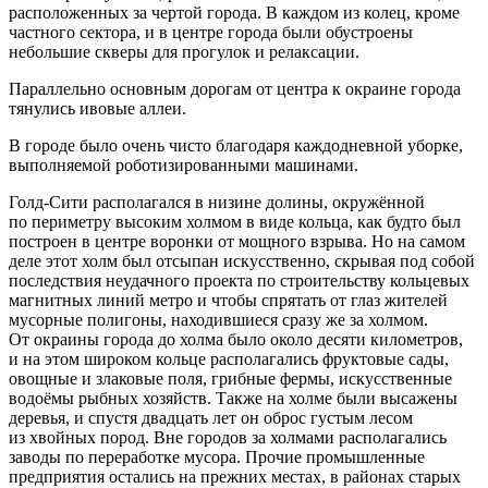
расположенных за чертой города. В каждом из колец, кроме
частного
сектор
а, и в центре города были обустроены
небольшие скверы для прогулок и релаксации.
Параллельно основным дорогам от центра к окраине города
тянулись ивовые аллеи.
В городе было очень чисто благодаря каждодневной уборке,
выполняемой роботизированными машинами.
Голд-Сити располагался в низине долины, окружённой
по периметру высоким холмом в виде кольца, как будто был
построен в центре воронки от мощного взрыва. Но на самом
деле этот холм был отсыпан искусственно, скрывая под собой
последствия неудачного проекта по строительству кольцевых
магнитных линий метро и чтобы спрятать от глаз жителей
мусорные полигоны, находившиеся сразу же за холмом.
От окраины города до холма было около десяти километров,
и на этом широком кольце располагались фруктовые сады,
овощные и злаковые поля, грибные фермы, искусственные
водоёмы рыбных хозяйств. Также на холме были высажены
деревья, и спустя двадцать лет он оброс густым лесом
из х
войн
ых пород. Вне городов за холмами располагались
заводы по переработке мусора. Прочие промышленные
предприятия остались на прежних местах, в районах старых