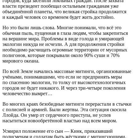
городов, куда заселили лояльных граждан. После захвата
власти
президент
пообещал остальным гражданам уже
объединённой планеты, что великая стройка продолжится
и каждый человек со временем будет жить достойно.
Но это были лишь слова. Многие понимали, что всё это
обычная пыль, пущенная в глаза людям, чтобы закрепиться
на вершине мира. Проблемы в виде голода и умирающей
экологии никуда не исчезли. А для продолжения стройки
необходимо расчищать огромные территории от мусорных
полигонов, которые покрывали около 90% суши и 70%
мирового океана.
По всей Земле начались массовые митинги, организованные
учёными, понимавшими, что если не предпринять меры
по спасению экологии, то толку от высокотехнологичных
городов не будет никакого. И через три-четыре поколения
человечество вымрет…
Во многих краях безобидные митинги перерастали в стычки
с полисией и армией. Были жертвы. Эта ситуация скосила
Ллойда. Он умер от сердечного приступа, не успев
насытиться новообретённой властью над всем миром.
Усмирил положение его сын — Кинк, приказавший
полисменам и солдатам быть жёсткими с митингующими.