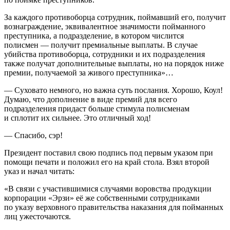
За каждого противоборца сотрудник, поймавший его, получит
вознаграждение, эквивалентное значимости пойманного
преступника, а подразделение, в котором числится
полисмен — получит премиальные выплаты. В случае
убийства противоборца, сотрудники и их подразделения
также получат дополнительные выплаты, но на порядок ниже
премии, получаемой за живого преступника»…
— Суховато немного, но важна суть послания. Хорошо, Коул!
Думаю, что дополнение в виде премий для всего
подразделения придаст больше стимула полисменам
и сплотит их сильнее. Это отличный ход!
— Спасибо, сэр!
Президент
поставил свою подпись под первым указом при
помощи печати и положил его на край стола. Взял второй
указ и начал читать:
«В связи с участившимися случаями воровства продукции
корпорации «Эрзи» её же собственными сотрудниками
по указу верховного правительства наказания для пойманных
лиц ужесточаются.