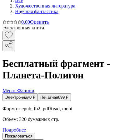
Все
Художественная литература
Научная фантастика
0.0
0
Оценить
Электронная книга
Бесплатный фрагмент -
Планета-Полигон
Мёрат Фанони
Электронная
0
₽
Печатная
899
₽
Формат:
epub, fb2, pdfRead, mobi
Объем:
320
бумажных стр.
Подробнее
Пожаловаться