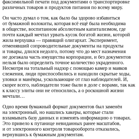
факсимильной печати под документами о транспортировке
различных товаров и продуктов питания по всему миру.
Он часто думал о том, как было бы здорово избавиться
от бумажной волокиты, которая всё ещё была необходима
в обществе, воспитанном абсолютным капитализмом, где
почти каждый мечтал урвать кусок богатой жизни, которой
жила верхушка — правящий олигархат. Эксперимент,
отменявший сопроводительные документы на продукты
и товары, длился недолго, потому что до мест назначения
не доезжала часть имущества корпорации, и без документов
нельзя было определить точное количество украденного.
Несмотря на тотальный надзор с помощью камер и маяков
слежения, люди приспособились и находили скрытые ходы,
уловки и манёвры, ускользающие от глаз наблюдателей. И,
скорее всего, наблюдатели тоже были в доле с ворами, так как
к классу элиты они не относились, а о роскошной жизни
мечтали…
Одно время бумажный формат документов был заменён
на электронный, но нашлись хакеры, которые стали
взламывать базу данных и изменять информацию о товарах.
Это привело к путанице невиданных ранее масштабов,
и от электронного контроля товарооборота отказались,
вернувшись к бумажным документам.