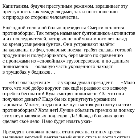
Капитализм, будучи преступным режимом, взращивает эту
преступность как между людьми, так и по отношению
к природе со стороны человечества.
Ещё одной головной болью
президент
а Смерги остаются
противоборцы. Так теперь называют бунтовщиков-активистов
и их последователей, которых не поймали много лет назад
во время усмирения бунтов. Они устраивают налёты
на караваны из фур, товарные поезда, грабят склады готовой
продукции и полуфабрикатов, беря много по сравнению
с пропажами из «спокойных» грузоперевозок, и по данным
полисменов — большую часть украденного находят
в трущобах у бедняков…
— «Вот благодетели!» — с укором думал
президент
. — «Мало
того, что моё добро воруют, так ещё и раздают его всякому
отребью бесплатно! Куда смотрят полисмены? За что они
получают деньги? Надо бы их припугнуть урезанием
зарплаты. Может, тогда они начнут настоящую охоту на этих
противоборцев? Хотя нет! Лучше объявить премию за поимку
этих неуправляемых подлецов. Да! Жажда больших денег
сделает своё дело. Надо будет издать указ».
Президент
отложил печать, откинулся на спинку кресла,
выдвинул верхний центральный ящик стола и достал оттуда