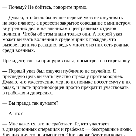
— Почему? Не бойтесь, говорите прямо.
— Думаю, что было бы лучше первый указ не озвучивать
на всю планету, а провести закрытое совещание с министром
внутренних дел и начальниками центральных отделов
полисии. Чтобы об этом знали только они. А второй указ
может вызвать волнения в среде мирных граждан, что
вызовет цепную реакцию, ведь у многих из них есть родные
среди военных.
Президент
, слегка прищурив глаза, посмотрел на секретаршу.
— Первый указ был озвучен публично не случайно. Я
преследую цель вызвать чувство страха у противоборцев.
Думаю, что ужесточение мер по их поимке посеет смуту в их
рядах, и часть противоборцев просто прекратит участвовать
в грабежах и диверсиях.
— Вы правда так думаете?
— А что?
— Мне кажется, это не сработает. Те, кто участвует
в диверсионных операциях и грабежах — бесстрашные люди.
Для них ничего не изменится. Они так же будут рисковать