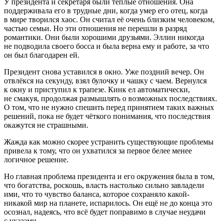
У
президент
а и секретаря были тёплые отношения. Она
поддерживала его в трудные дни, когда умер его отец, когда
в мире творился хаос. Он считал её очень близким человеком,
частью семьи. Но эти отношения не перешли в разряд
романтики. Они были хорошими друзьями. Эллин никогда
не подводила своего босса и была верна ему и работе, за что
он был благодарен ей.
Президент
снова уставился в окно. Уже поздний вечер. Он
отвлёкся на секунду, взял булочку и чашку с чаем. Вернулся
к окну и приступил к трапезе. Кинк ел автоматически,
не смакуя, продолжая размышлять о возможных последствиях.
О том, что не нужно спешить перед принятием таких важных
решений, пока не будет чёткого понимания, что последствия
окажутся не страшными.
Жажда как можно скорее устранить существующие проблемы
привела к тому, что он ухватился за первое белее менее
логичное решение.
Но главная проблема
президент
а и его окружения была в том,
что богатства, роскошь, власть настолько сильно завладели
ими, что то чувство баланса, которое сохраняло какой-
никакой мир на планете, испарилось. Он ещё не до конца это
осознал, надеясь, что всё будет поправимо в случае неудачи
с указами.