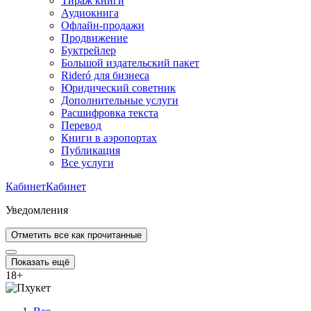
Тираж книги
Аудиокнига
Офлайн-продажи
Продвижение
Буктрейлер
Большой издательский пакет
Rideró для бизнеса
Юридический советник
Дополнительные услуги
Расшифровка текста
Перевод
Книги в аэропортах
Публикация
Все услуги
Кабинет
Кабинет
Уведомления
Отметить все как прочитанные
Показать ещё
18
+