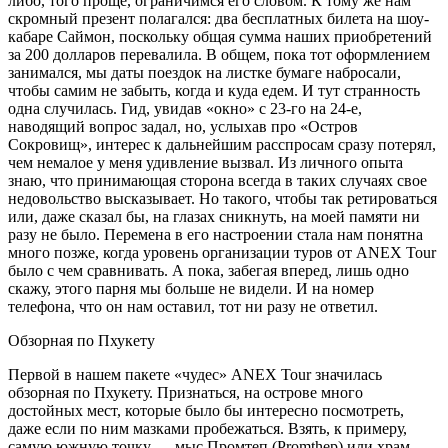
либо, того проще, ограничимся его словом. К тому же нам
скромный презент полагался: два бесплатных билета на шоу-
кабаре Саймон, поскольку общая сумма наших приобретений
за 200 долларов перевалила. В общем, пока тот оформлением
занимался, мы даты поездок на листке бумаге набросали,
чтобы самим не забыть, когда и куда едем. И тут странность
одна случилась. Гид, увидав «окно» с 23-го на 24-е,
наводящий вопрос задал, но, услыхав про «Остров
Сокровищ», интерес к дальнейшим расспросам сразу потерял,
чем немалое у меня удивление вызвал. Из личного опыта
знаю, что принимающая сторона всегда в таких случаях свое
недовольство высказывает. Но такого, чтобы так ретироваться
или, даже сказал бы, на глазах сникнуть, на моей памяти ни
разу не было. Перемена в его настроении стала нам понятна
много позже, когда уровень организации туров от ANEX Tour
было с чем сравнивать. А пока, забегая вперед, лишь одно
скажу, этого парня мы больше не видели. И на номер
телефона, что он нам оставил, тот ни разу не ответил.
Обзорная по Пхукету
Первой в нашем пакете «чудес» ANEX Tour значилась
обзорная по Пхукету. Признаться, на острове много
достойных мест, которые было бы интересно посмотреть,
даже если по ним мазками пробежаться. Взять, к примеру,
самую южную точку — мыс Промтеп (Promthep) или храм