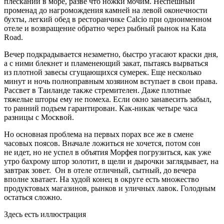
плесканий в море, разве что ножки мочим. Неспешный
променад до нагромождения камней на левой оконечности
бухты, легкий обед в ресторанчике Calcio при одноименном
отеле и возвращение обратно через рыбный рынок на Kata
Road.
Вечер подкрадывается незаметно, быстро угасают краски дня,
а с ними блекнет и пламенеющий закат, пытаясь вырваться
из плотной завесы сгущающихся сумерек. Еще несколько
минут и ночь полноправным хозяином вступает в свои права.
Рассвет в Таиланде также стремителен. Даже плотные
тяжелые шторы ему не помеха. Если окно занавесить забыл,
то ранний подъем гарантирован. Как-никак четыре часа
разницы с Москвой.
Но основная проблема на первых порах все же в смене
часовых поясов. Вначале ложиться не хочется, потом сон
не идет, но не успел в объятия Морфея погрузиться, как уже
утро бахрому штор золотит, в щели и дырочки заглядывает, на
завтрак зовет. Он в отеле отличный, сытный, до вечера
вполне хватает. На худой конец в округе есть множество
продуктовых магазинов, рынков и уличных лавок. Голодным
остаться сложно.
Здесь есть иллюстрация