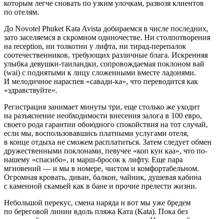
которым легче сновать по узким улочкам, развозя клиентов
по отелям.
До Novotel Phuket Kata Avista добираемся в числе последних,
зато заселяемся в скромном одиночестве. Ни столпотворения
на reception, ни толкотни у лифта, ни тирад-перепалок
соотечественников, требующих различные блага. Искренняя
улыбка девушки-таиландки, сопровождаемая поклоном вай
(wai) с поднятыми к лицу сложенными вместе ладонями.
И мелодичное нараспев «савади-ка», что переводится как
«здравствуйте».
Регистрация занимает минуты три, еще столько же уходит
на разъяснение необходимости внесения залога в 100 евро,
своего рода гарантии обоюдного спокойствия на тот случай,
если мы, воспользовавшись платными услугами отеля,
в конце отдыха не сможем расплатиться. Затем следует обмен
дружественными поклонами, певучее «коп кун каа», что по-
нашему «спасибо», и марш-бросок к лифту. Еще пара
мгновений — и мы в номере, чистом и комфортабельном.
Огромная кровать, диван, балкон, чайник, душевая кабина
с каменной скамьей как в бане и прочие прелести жизни.
Небольшой перекус, смена наряда и вот мы уже бредем
по береговой линии вдоль пляжа Ката (Kata). Пока без