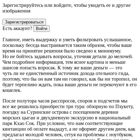
Зарегистрируйтесь или войдите, чтобы увидеть ее и другие
изображения
Зарегистрироваться
Есть аккаунт?
Войти
Главное, иметь выдержку и уметь фильтровать услышанное,
поскольку беседа выстраивается таким образом, чтобы ваше
время на принятие решения было сведено к минимуму.
Но не бойтесь задавать вопросы, уточняя детали до мелочей.
Чем подробнее информация, тем яснее картина и меньше
шансов попасть впросак. К тому же ваши деньги — это
чуть ли не единственный источник дохода отельного гида,
поэтому, что бы он вам там ни говорил, как бы ни торопил, он
будет терпеливо ждать, пока ваши деньги не перекочуют в его
кошелек.
После полутора часов расспросов, споров и подсчетов мы
все же решились приобрести три тура: обзорную по Пхукету,
поездку на Суринские острова с посещением деревни
морских цыган и двухдневную экскурсию в национальный
парк Кхао Сок. При условии, что нам соответствующие
квитанции об оплате выдадут, а не оформят другим днем, как
предлагал молодой человек, сетуя на проблемы с ноутбуком,