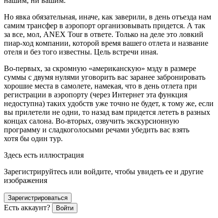
нашим, ни вашим.
Но явка обязательная, иначе, как заверили, в день отъезда нам
самим трансфер в аэропорт организовывать придется. А так
за все, мол, ANEX Tour в ответе. Только на деле это ловкий
пиар-ход компании, которой время вашего отлета и название
отеля и без того известны. Цель встречи иная.
Во-первых, за скромную «американскую» мзду в размере
суммы с двумя нулями уговорить вас заранее забронировать
хорошие места в самолете, намекая, что в день отлета при
регистрации в аэропорту (через Интернет эта функция
недоступна) таких удобств уже точно не будет, к тому же, если
вы прилетели не одни, то назад вам придется лететь в разных
концах салона. Во-вторых, озвучить экскурсионную
программу и сладкоголосыми речами убедить вас взять
хотя бы один тур.
Здесь есть иллюстрация
Зарегистрируйтесь или войдите, чтобы увидеть ее и другие
изображения
Зарегистрироваться
Есть аккаунт?
Войти