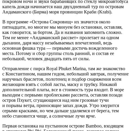
покровом ночи и звуки барабанящих по стеклу микроавтобуса
капель дождя начинается наш двухдневный тур по островам
Андаманского (Бирма) моря провинции Краби (Krabi).
В программе «Острова Сокровищ» их значится около
пятнадцати, но многие мы минуем без остановки, оставляя,
как говорится, за бортом. Да и названия запомнить сложно.
Тем не менее «Андаманский рассвет» пролетает на одном
дыхании, даря массу незабываемых впечатлений, ведь
основная фишка тура — первыми достичь вожделенного
места. Потому и сбор группы столь ранний, и состав ее
небольшой, человек двадцать пять от силы.
Отправление с пирса Royal Phuket Marina, там же знакомство
с Константином, нашим гидом, небольшой завтрак, получение
наручных браслетов, полотенец и подбор снаряжения всем
желающим взять с собой ласты, маску и трубку. Никакой
дополнительной платы, все в стоимость тура входит. В море
выходим с первыми проблесками рассвета, оставляя позади
остров Пхукет, сгущающиеся над ним грозовые тучи
и порывы ветра, приносящие запах дождя. Утро хмурится
серыми красками, но чем дальше удаляемся от берега, тем
небо становится чище, а солнечные лучи ярче.
Первая остановка на пустынном острове
Bamboo
, входящем