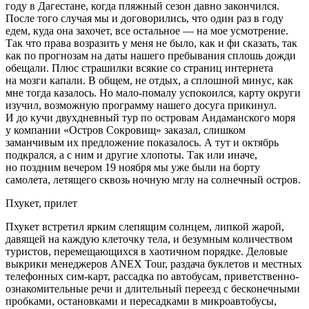
году в Дагестане, когда пляжный сезон давно закончился.
После того случая мы и договорились, что один раз в году
едем, куда она захочет, все остальное — на мое усмотрение.
Так что права возразить у меня не было, как и фи сказать, так
как по прогнозам на даты нашего пребывания сплошь дожди
обещали. Плюс страшилки всякие со страниц интернета
на мозги капали. В общем, не отдых, а сплошной минус, как
мне тогда казалось. Но мало-помалу успокоился, карту округи
изучил, возможную программу нашего досуга прикинул.
И до кучи двухдневный тур по островам Андаманского моря
у компании «Остров Сокровищ» заказал, слишком
заманчивым их предложение показалось. А тут и октябрь
подкрался, а с ним и другие хлопоты. Так или иначе,
но поздним вечером 19 ноября мы уже были на борту
самолета, летящего сквозь ночную мглу на солнечный остров.
Пхукет, прилет
Пхукет встретил ярким слепящим солнцем, липкой жарой,
давящей на каждую клеточку тела, и безумным количеством
туристов, перемещающихся в хаотичном порядке. Деловые
выкрики менеджеров ANEX Tour, раздача буклетов и местных
телефонных сим-карт, рассадка по автобусам, приветственно-
ознакомительные речи и длительный переезд с бесконечными
пробками, остановками и пересадками в микроавтобусы,