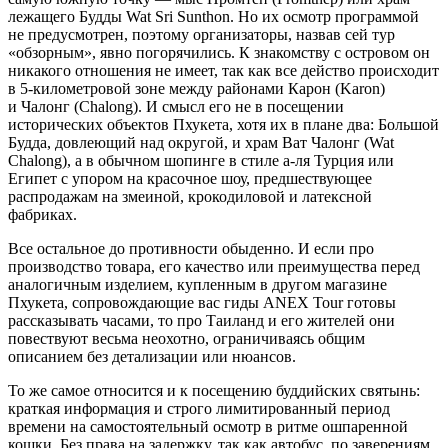
лежащего Будды Wat Sri Sunthon. Но их осмотр программой
не предусмотрен, поэтому организаторы, назвав сей тур
«обзорным», явно погорячились. К знакомству с островом он
никакого отношения не имеет, так как все действо происходит
в 5-километровой зоне между районами Карон (Karon)
и Чалонг (Chalong). И смысл его не в посещении
исторических объектов Пхукета, хотя их в плане два:
Большой
Будда,
довлеющий над округой, и храм
Ват Чалонг
(Wat
Chalong), а в обычном шопинге в стиле а-ля Турция или
Египет с упором на красочное шоу, предшествующее
распродажам на змеиной, крокодиловой и латексной
фабриках.
Все остальное до противности обыденно. И если про
производство товара, его качество или преимущества перед
аналогичным изделием, купленным в другом магазине
Пхукета, сопровождающие вас гиды ANEX Tour готовы
рассказывать часами, то про Таиланд и его жителей они
повествуют весьма неохотно, ограничиваясь общим
описанием без детализации или нюансов.
То же самое относится и к посещению буддийских святынь:
краткая информация и строго лимитированный период
времени на самостоятельный осмотр в ритме ошпаренной
кошки. Без права на задержку, так как автобус, по заверениям