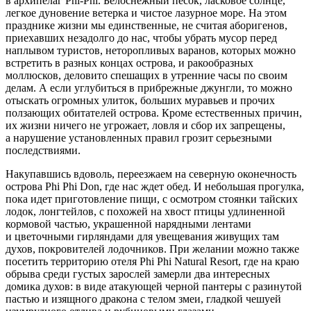
в архипелаг Phi-Phi. Белоснежный песок, ласковое солнце,
легкое дуновение ветерка и чистое лазурное море. На этом
празднике жизни мы единственные, не считая аборигенов,
приехавших незадолго до нас, чтобы убрать мусор перед
наплывом туристов, неторопливых варанов, которых можно
встретить в разных концах острова, и ракообразных
моллюсков, деловито спешащих в утренние часы по своим
делам. А если углубиться в прибрежные джунгли, то можно
отыскать огромных улиток, больших муравьев и прочих
ползающих обитателей острова. Кроме естественных причин,
их жизни ничего не угрожает, ловля и сбор их запрещены,
а нарушение установленных правил грозит серьезными
последствиями.
Накупавшись вдоволь, переезжаем на северную оконечность
острова
Phi Phi Don
, где нас ждет обед. И небольшая прогулка,
пока идет приготовление пищи, с осмотром стоянки тайских
лодок, лонгтейлов, с похожей на хвост птицы удлиненной
кормовой частью, украшенной нарядными лентами
и цветочными гирляндами для увещевания живущих там
духов, покровителей лодочников. При желании можно также
посетить территорию отеля Phi Phi Natural Resort, где на краю
обрыва среди густых зарослей замерли два интересных
домика духов: в виде атакующей черной пантеры с разинутой
пастью и изящного дракона с телом змеи, гладкой чешуей