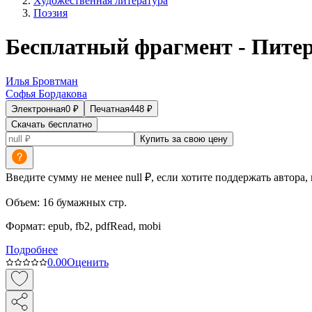
Художественная литература
Поэзия
Бесплатный фрагмент - Пите
Илья Бровтман
Софья Бордакова
Электронная
0
₽
Печатная
448
₽
Скачать бесплатно
Купить за свою цену
Введите сумму не менее null ₽, если хотите поддержать автора,
Объем:
16
бумажных стр.
Формат:
epub, fb2, pdfRead, mobi
Подробнее
0.0
0
Оценить