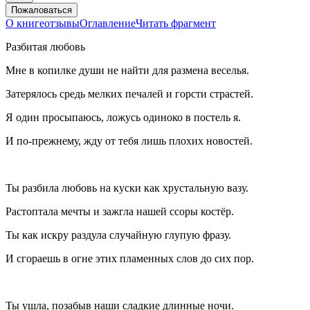
Пожаловаться
О книге
отзывы
Оглавление
Читать фрагмент
Разбитая любовь
Мне в копилке души не найти для размена веселья.
Затерялось средь мелких печалей и горсти страстей.
Я один просыпаюсь, ложусь одиноко в постель я.
И по-прежнему, жду от тебя лишь плохих новостей.
Ты разбила любовь на куски как хрустальную вазу.
Растоптала мечты и зажгла нашей ссоры костёр.
Ты как искру раздула случайную глупую фразу.
И сгораешь в огне этих пламенных слов до сих пор.
Ты ушла, позабыв наши сладкие длинные ночи.