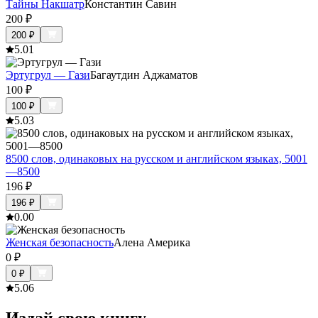
Тайны Накшатр
Константин Савин
200
₽
200
₽
5.0
1
Эртугрул — Гази
Багаутдин Аджаматов
100
₽
100
₽
5.0
3
8500 слов, одинаковых на русском и английском языках, 5001
—8500
196
₽
196
₽
0.0
0
Женская безопасность
Алена Америка
0
₽
0
₽
5.0
6