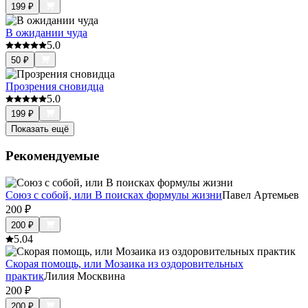
199
₽
В ожидании чуда
5.0
50
₽
Прозрения сновидца
5.0
199
₽
Показать ещё
Рекомендуемые
Союз с собой, или В поисках формулы жизни
Павел Артемьев
200
₽
200
₽
5.0
4
Скорая помощь, или Мозаика из оздоровительных
практик
Лилия Москвина
200
₽
200
₽