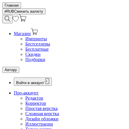
Главная
RUB
Сменить валюту
Магазин
Импринты
Бестселлеры
Бесплатные
Скидки
Подборки
Автору
Войти в аккаунт
Про-аккаунт
Редактор
Корректор
Простая верстка
Сложная верстка
Дизайн обложки
Иллюстрации