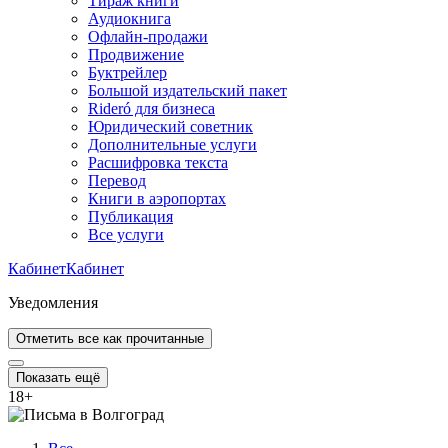
Тираж книги
Аудиокнига
Офлайн-продажи
Продвижение
Буктрейлер
Большой издательский пакет
Rideró для бизнеса
Юридический советник
Дополнительные услуги
Расшифровка текста
Перевод
Книги в аэропортах
Публикация
Все услуги
Кабинет
Кабинет
Уведомления
Отметить все как прочитанные
Показать ещё
18
+