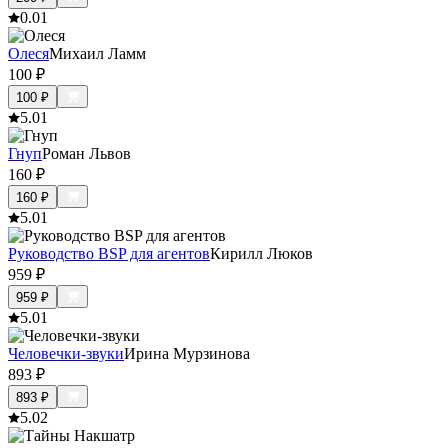
0.0
1
Олеся
Михаил Ламм
100
₽
100
₽
5.0
1
Гнуп
Роман Львов
160
₽
160
₽
5.0
1
Руководство BSP для агентов
Кирилл Люков
959
₽
959
₽
5.0
1
Человечки-звуки
Ирина Мурзинова
893
₽
893
₽
5.0
2