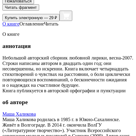
Пожаловаться
Читать фрагмент
Купить
электронную — 29 ₽
О книге
Оглавление
Читать
О книге
аннотация
Небольшой авторский сборник любовной лирики, весна-2007.
Строки написаны автором в двадцать один год; они
несовершенны, но искренни. Книга включает четырнадцать
стихотворений о чувствах на расстоянии, о боли циклически
повторяющихся воспоминаний, о бесконечности ожидания
и о надеждах на счастливое будущее.
Книга публикуется в авторской орфографии и пунктуации
об авторе
Маша Халикова
Маша Халикова родилась в 1985 г. в Южно-Сахалинске.
Живёт в Волгограде. В 2014 г. окончила ВолГУ
(«Литературное творчество»). Участник Всероссийского
совещания молодых писателей в Сургуте (2009). Автор книг