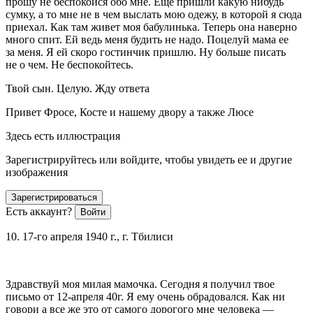
прошу не беспокойся обо мне. Еще пришли какую нибудь
сумку, а то мне не в чем выслать мою одежу, в которой я сюда
приехал. Как там живет моя бабулинька. Теперь она наверно
много спит. Ей ведь меня будить не надо. Поцелуй мама ее
за меня. Я ей скоро гостинчик пришлю. Ну больше писать
не о чем. Не беспокойтесь.
Твой сын. Целую. Жду ответа
Привет Фросе, Косте и нашему двору а также Люсе
Здесь есть иллюстрация
Зарегистрируйтесь или войдите, чтобы увидеть ее и другие
изображения
Зарегистрироваться
Есть аккаунт?
Войти
10. 17-го апреля 1940 г., г. Тбилиси
Здравствуй моя милая мамочка. Сегодня я получил твое
письмо от 12-апреля 40г. Я ему очень обрадовался. Как ни
говори а все же это от самого дорогого мне человека —