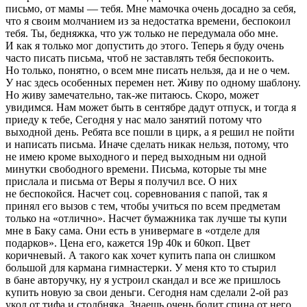
письмо, от мамы — тебя. Мне мамочка очень досадно за себя,
что я своим молчанием из за недостатка времени, беспокоил
тебя. Ты, бедняжка, что уж только не передумала обо мне.
И как я только мог допустить до этого. Теперь я буду очень
часто писать письма, чтоб не заставлять тебя беспокоить.
Но только, понятно, о всем мне писать нельзя, да и не о чем.
У нас здесь особенных перемен нет. Живу по одному шаблону.
Но живу замечательно, так-же питаюсь. Скоро, может
увидимся. Нам может быть в сентябре дадут отпуск, и тогда я
приеду к тебе, Сегодня у нас мало занятий потому что
выходной день. Ребята все пошли в цирк, а я решил не пойти
и написать письма. Иначе сделать никак нельзя, потому, что
не имею кроме выходного и перед выходным ни одной
минутки свободного времени. Письма, которые ты мне
прислала и письма от Веры я получил все. О них
не беспокойся. Насчет соц. соревнования с папой, так я
принял его вызов с тем, чтобы учиться по всем предметам
только на «отлично». Насчет бумажника так лучше ты купи
мне в Баку сама. Они есть в универмаге в «отделе для
подарков». Цена его, кажется 19р 40к и 60коп. Цвет
коричневый. А такого как хочет купить папа он слишком
большой для кармана гимнастерки. У меня кто то стырил
в бане авторучку, ну я устроил скандал и все же пришлось
купить новую за свои деньги. Сегодня нам сделали 2-ой раз
укол от тифа и столбняка. Знаешь очень болит спина от него.