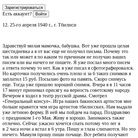
Зарегистрироваться
Есть аккаунт?
Войти
12. 25-го апреля 1940 г., г. Тбилиси
Здравствуй милая мамочка, бабушка. Вот уже прошла целая
шестидневка а я от вас еще не получил письма. Почему это
так или может я по каким то причинам не получаю ваших
писем или вы ничего не пишете. Я уже послал много писем
а ответа почему то нет. Как я уже писал я сфотографировался.
Но карточки получились очень плохо и за 6 таких снимков я
заплатил 15 руб. Посылаю фото на память. Скоро снимусь
еще. Тогда уже пришлю хороший снимок. Вчера я в 11 часов
17 минут принимал присягу на верность советскому народу.
Вечером я ходил в театр русской драмы. Смотрел
«Генеральный консул». Игра наших бакинских артистов мне
больше нравится чем игра артистов тбилисских. Нам выдали
уже летнюю форму. В ней мы пойдем на парад. Поздравляю
с праздником 1-го Мая. Живу я хорошо. Занимаюсь также
отлично. Сейчас ужасно хочется спать потому что лег я
в 2 часа ночи а встал в 6 утра. Пишу и глаза слипаются. Но это
ничего. Мамуля прошу пиши почаще. Все ребята получают