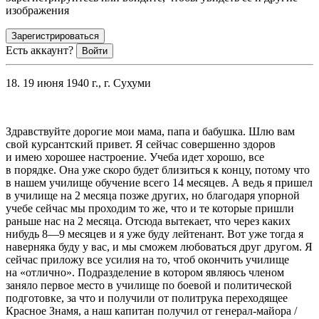
изображения
Зарегистрироваться
Есть аккаунт?
Войти
18. 19 июня 1940 г., г. Сухуми
Здравствуйте дорогие мои мама, папа и бабушка. Шлю вам
свой курсантский привет. Я сейчас совершенно здоров
и имею хорошее настроение. Учеба идет хорошо, все
в порядке. Она уже скоро будет близиться к концу, потому что
в нашем училище обучение всего 14 месяцев. А ведь я пришел
в училище на 2 месяца позже других, но благодаря упорной
учебе сейчас мы проходим то же, что и те которые пришли
раньше нас на 2 месяца. Отсюда вытекает, что через каких
нибудь 8—9 месяцев и я уже буду лейтенант. Вот уже тогда я
наверняка буду у вас, и мы сможем любоваться друг другом. Я
сейчас приложу все усилия на то, чтоб окончить училище
на «отлично». Подразделение в котором являюсь
член
ом
заняло первое место в училище по боевой и политической
подготовке, за что и получили от политрука переходящее
Красное Знамя, а наш капитан получил от генерал-майора /