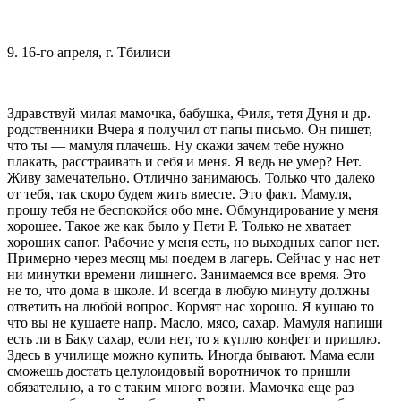
9. 16-го апреля, г. Тбилиси
Здравствуй милая мамочка, бабушка, Филя, тетя Дуня и др.
родственники Вчера я получил от папы письмо. Он пишет,
что ты — мамуля плачешь. Ну скажи зачем тебе нужно
плакать, расстраивать и себя и меня. Я ведь не умер? Нет.
Живу замечательно. Отлично занимаюсь. Только что далеко
от тебя, так скоро будем жить вместе. Это факт. Мамуля,
прошу тебя не беспокойся обо мне. Обмундирование у меня
хорошее. Такое же как было у Пети Р. Только не хватает
хороших сапог. Рабочие у меня есть, но выходных сапог нет.
Примерно через месяц мы поедем в лагерь. Сейчас у нас нет
ни минутки времени лишнего. Занимаемся все время. Это
не то, что дома в школе. И всегда в любую минуту должны
ответить на любой вопрос. Кормят нас хорошо. Я кушаю то
что вы не кушаете напр. Масло, мясо, сахар. Мамуля напиши
есть ли в Баку сахар, если нет, то я куплю конфет и пришлю.
Здесь в училище можно купить. Иногда бывают. Мама если
сможешь достать целулоидовый воротничок то пришли
обязательно, а то с таким много возни. Мамочка еще раз