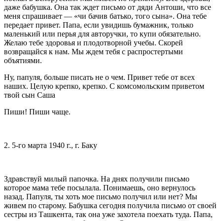
даже бабушка. Она так ждет письмо от дяди Антоши, что все
меня спрашивает — «чи бачив батько, того сына». Она тебе
передает привет. Папа, если увидишь бумажник, только
маленький или перья для авторучки, то купи обязательно.
Желаю тебе здоровья и плодотворной учебы. Скорей
возвращайся к нам. Мы ждем тебя с распростертыми
объятиями.
Ну, папуля, больше писать не о чем. Привет тебе от всех
наших. Целую крепко, крепко. С комсомольским приветом
твой сын Саша
Пиши! Пиши чаще.
2. 5-го марта 1940 г., г. Баку
Здравствуй милый папочка. На днях получили письмо
которое мама тебе посылала. Понимаешь, оно вернулось
назад. Папуля, ты хоть мое письмо получил или нет? Мы
живем по старому. Бабушка сегодня получила письмо от своей
сестры из Ташкента, так она уже захотела поехать туда. Папа,