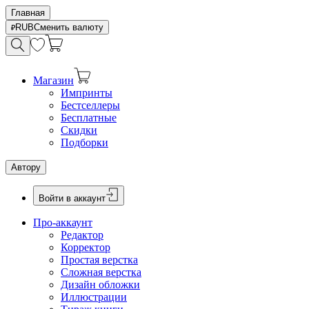
Главная
RUB
Сменить валюту
Магазин
Импринты
Бестселлеры
Бесплатные
Скидки
Подборки
Автору
Войти в аккаунт
Про-аккаунт
Редактор
Корректор
Простая верстка
Сложная верстка
Дизайн обложки
Иллюстрации