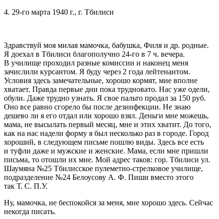
4. 29-го марта 1940 г., г. Тбилиси
Здравствуй моя милая мамочка, бабушка, Филя и др. родные.
Я доехал в Тбилиси благополучно 24-го в 7 ч. вечера.
В училище проходил разные комиссии и наконец меня
зачислили курсантом. Я буду через 2 года лейтенантом.
Условия здесь замечательные, хорошо кормят, мне вполне
хватает. Правда первые дни пока трудновато. Нас уже одели,
обули. Даже трудно узнать. Я свое пальто продал за 150 руб.
Оно все равно сгорело бы после дезинфекции. Не знаю
дешево ли я его отдал или хорошо взял. Деньги мне можешь,
мама, не высылать первый месяц, мне и этих хватит. До того,
как на нас надели форму я был несколько раз в городе. Город
хороший, в следующем письме пошлю виды. Здесь все есть
и туфли даже и мужские и женские. Мама, если мне пришли
письма, то отошли их мне. Мой адрес таков: гор. Тбилиси ул.
Шаумяна №25 Тбилисское пулеметно-стрелковое училище,
подразделение №24 Белоусову А. Ф. Пиши вместо этого
так Т. С. П.У.
Ну, мамочка, не беспокойся за меня, мне хорошо здесь. Сейчас
некогда писать.