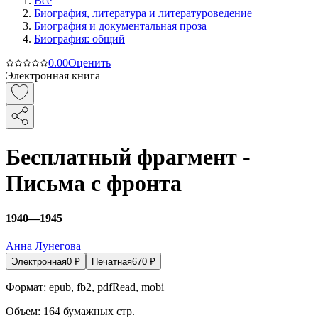
Все
Биография, литература и литературоведение
Биография и документальная проза
Биография: общий
0.0
0
Оценить
Электронная книга
Бесплатный фрагмент -
Письма с фронта
1940—1945
Анна Лунегова
Электронная
0
₽
Печатная
670
₽
Формат:
epub, fb2, pdfRead, mobi
Объем:
164
бумажных стр.