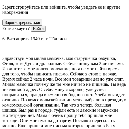
Зарегистрируйтесь или войдите, чтобы увидеть ее и другие
изображения
Зарегистрироваться
Есть аккаунт?
Войти
6. 8-го апреля 1940 г., г. Тбилиси
Здравствуй моя милая мамочка, моя старушечка-бабушка,
Филя, тетя Дуня и др. родные. Сейчас пишу вам 2-ое письмо.
Извините за мое долгое молчание, но я не мог найти время
для того, чтобы написать письмо. Сейчас я стою в наряде.
Время сейчас 2 часа ночи. Все мои товарищи давно уже спят.
Милая мамочка почему же ты мне ничего не пишешь. Ты ведь
знаешь мой адрес. О себе: живу я хорошо, уже успел
поправиться, правда времени свободного нет. Учеба моя идет
отлично. По комсомольской линии меня выбрали в президиум
комсомольской организации. Так что я теперь большая
шишка. Был раз в городе, туфли есть и дамские и мужские.
Но тетрадей нет. Мама я очень прошу тебя пришли мне
тетради. Они мне нужны до зарезу. Посылки пересылать
можно. Еще пришли мне письма которые пришли в Баку