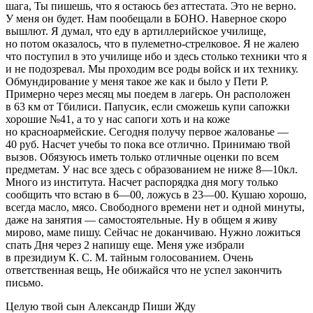
шага, Ты пишешь, что я остаюсь без аттестата. Это не верно.
У меня он будет. Нам пообещали в БОНО. Наверное скоро
вышлют. Я думал, что еду в артиллерийское училище,
но потом оказалось, что в пулеметно-стрелковое. Я не жалею
что поступил в это училище ибо и здесь столько техники что я
и не подозревал. Мы проходим все роды войск и их технику.
Обмундирование у меня такое же как и было у Пети Р.
Примерно через месяц мы поедем в лагерь. Он расположен
в 63 км от Тбилиси. Папусик, если сможешь купи сапожки
хорошие №41, а то у нас сапоги хоть и на коже
но красноармейские. Сегодня получу первое жалованье —
40 руб. Насчет учебы то пока все отлично. Принимаю твой
вызов. Обязуюсь иметь только отличные оценки по всем
предметам. У нас все здесь с образованием не ниже 8—10кл.
Много из института. Насчет распорядка дня могу только
сообщить что встаю в 6—00, ложусь в 23—00. Кушаю хорошо,
всегда масло, мясо. Свободного времени нет и одной минуты,
даже на занятия — самостоятельные. Ну в общем я живу
мирово, маме пишу. Сейчас не доканчиваю. Нужно ложиться
спать Дня через 2 напишу еще. Меня уже избрали
в президиум К. С. М. тайным голосованием. Очень
ответственная вещь, Не обижайся что не успел закончить
письмо.
Целую твой сын Александр Пиши Жду