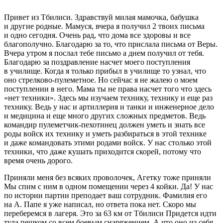
Привет из Тбилиси. Здравствуй милая мамочка, бабушка
и другие родные. Мамуся, вчера я получил 2 твоих письма
и одно сегодня. Очень рад, что дома все здоровы и все
благополучно. Благодарю за то, что прислала письма от Веры.
Вчера утром я послал тебе письмо а днем получил от тебя.
Благодарю за поздравление насчет моего поступления
в училище. Когда я только прибыл в училище то узнал, что
оно стрелково-пулеметное. Но сейчас я не жалею о моем
поступлении в него. Мама ты не права насчет того что здесь
«нет техники». Здесь мы изучаем технику, технику и еще раз
технику. Ведь у нас и артиллерия и танки и инженерное дело
и медицина и еще много других сложных предметов. Ведь
командир пулеметчик-пехотинец должен уметь и знать все
роды войск их технику и уметь разбираться в этой технике
и даже командовать этими родами войск. У нас столько этой
техники, что даже кушать приходится скорей, потому что
время очень дорого.
Приняли меня без всяких проволочек, Агетку тоже приняли
Мы спим с ним в одном помещении через 4 койки. Да! У нас
по истории партии преподает ваш сотрудник. Фамилия его
на А. Папе я уже написал, но ответа пока нет. Скоро мы
переберемся в лагеря. Это за 63 км от Тбилиси Придется идти
туда пешком со всем боевым снаряжением. А что оно из себя