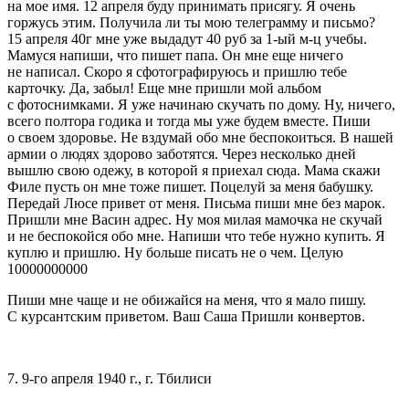
на мое имя. 12 апреля буду принимать присягу. Я очень
горжусь этим. Получила ли ты мою телеграмму и письмо?
15 апреля 40г мне уже выдадут 40 руб за 1-ый м-ц учебы.
Мамуся напиши, что пишет папа. Он мне еще ничего
не написал. Скоро я сфотографируюсь и пришлю тебе
карточку. Да, забыл! Еще мне пришли мой альбом
с фотоснимками. Я уже начинаю скучать по дому. Ну, ничего,
всего полтора годика и тогда мы уже будем вместе. Пиши
о своем здоровье. Не вздумай обо мне беспокоиться. В нашей
армии о людях здорово заботятся. Через несколько дней
вышлю свою одежу, в которой я приехал сюда. Мама скажи
Филе пусть он мне тоже пишет. Поцелуй за меня бабушку.
Передай Люсе привет от меня. Письма пиши мне без марок.
Пришли мне Васин адрес. Ну моя милая мамочка не скучай
и не беспокойся обо мне. Напиши что тебе нужно купить. Я
куплю и пришлю. Ну больше писать не о чем. Целую
10000000000
Пиши мне чаще и не обижайся на меня, что я мало пишу.
С курсантским приветом. Ваш Саша Пришли конвертов.
7. 9-го апреля 1940 г., г. Тбилиси