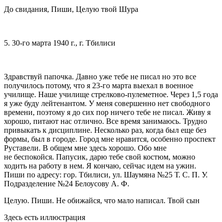
До свидания, Пиши, Целую твой Шура
5. 30-го марта 1940 г., г. Тбилиси
Здравствуй папочка. Давно уже тебе не писал но это все
получилось потому, что я 23-го марта выехал в военное
училище. Наше училище стрелково-пулеметное. Через 1,5 года
я уже буду лейтенантом. У меня совершенно нет свободного
времени, поэтому я до сих пор ничего тебе не писал. Живу я
хорошо, питают нас отлично. Все время занимаюсь. Трудно
привыкать к дисциплине. Несколько раз, когда был еще без
формы, был в городе. Город мне нравится, особенно проспект
Руставели. В общем мне здесь хорошо. Обо мне
не беспокойся. Папусик, дарю тебе свой костюм, можно
ходить на работу в нем. Я кончаю, сейчас идем на ужин.
Пиши по адресу: гор. Тбилиси, ул. Шаумяна №25 Т. С. П. У.
Подразделение №24 Белоусову А. Ф.
Целую. Пиши. Не обижайся, что мало написал. Твой сын
Здесь есть иллюстрация