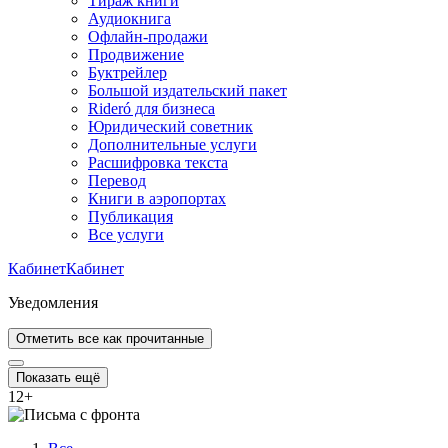
Тираж книги
Аудиокнига
Офлайн-продажи
Продвижение
Буктрейлер
Большой издательский пакет
Rideró для бизнеса
Юридический советник
Дополнительные услуги
Расшифровка текста
Перевод
Книги в аэропортах
Публикация
Все услуги
Кабинет
Кабинет
Уведомления
Отметить все как прочитанные
Показать ещё
12
+