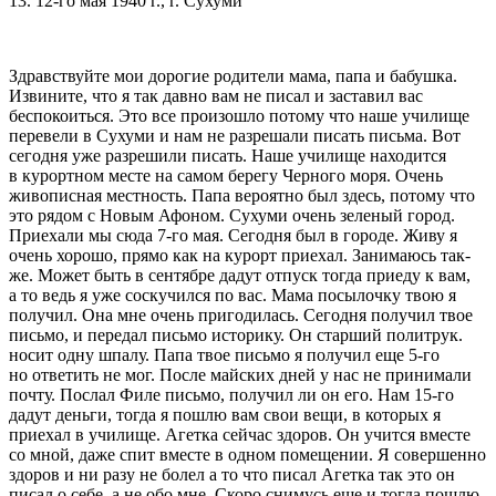
13. 12-го мая 1940 г., г. Сухуми
Здравствуйте мои дорогие родители мама, папа и бабушка.
Извините, что я так давно вам не писал и заставил вас
беспокоиться. Это все произошло потому что наше училище
перевели в Сухуми и нам не разрешали писать письма. Вот
сегодня уже разрешили писать. Наше училище находится
в курортном месте на самом берегу Черного моря. Очень
живописная местность. Папа вероятно был здесь, потому что
это рядом с Новым Афоном. Сухуми очень зеленый город.
Приехали мы сюда 7-го мая. Сегодня был в городе. Живу я
очень хорошо, прямо как на курорт приехал. Занимаюсь так-
же. Может быть в сентябре дадут отпуск тогда приеду к вам,
а то ведь я уже соскучился по вас. Мама посылочку твою я
получил. Она мне очень пригодилась. Сегодня получил твое
письмо, и передал письмо историку. Он старший политрук.
носит одну шпалу. Папа твое письмо я получил еще 5-го
но ответить не мог. После майских дней у нас не принимали
почту. Послал Филе письмо, получил ли он его. Нам 15-го
дадут деньги, тогда я пошлю вам свои вещи, в которых я
приехал в училище. Агетка сейчас здоров. Он учится вместе
со мной, даже спит вместе в одном помещении. Я совершенно
здоров и ни разу не болел а то что писал Агетка так это он
писал о себе, а не обо мне. Скоро снимусь еще и тогда пошлю