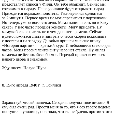
представляет спроси у Фили. Он тебе объяснит. Сейчас мы
готовимся к параду. Наше училище будет открывать парад.
Приходится порядком попотеть.. Уже научился одеваться
за 2 минуты. Первое время не мог справиться с портянками.
Но теперь уже освоил это дело. Мама напиши есть ли в Баку
сахар? У нас часто продают конфеты. Могу прислать. Ну
мамуля больше писать не о чем да и нет времени. Сейчас
нужно ложиться спать и завтра в 6 часов скорей вскакивать
с постели и на зарядку. Да забыл пришли мне еще книгу
«История партии» — краткий курс. И небъющееся стекло для
часов. Меня просил лейтенант у него нет стекла. Ну милая
мамочка не беспокойся обо мне. Передай привет всем всем
нашего двора и знакомым.
Жду писем. Целую Шура
8. 15-го апреля 1940 г., г. Тбилиси
Здравствуй милый папочка. Сегодня получил твое письмо. Я
ему был очень рад. Прости меня за то, что я без твоего ведома
поступил в училище, но я знал, что ты не будешь против этого