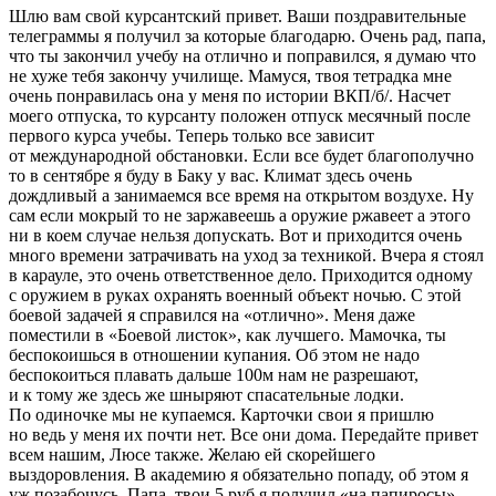
Шлю вам свой курсантский привет. Ваши поздравительные
телеграммы я получил за которые благодарю. Очень рад, папа,
что ты закончил учебу на отлично и поправился, я думаю что
не хуже тебя закончу училище. Мамуся, твоя тетрадка мне
очень понравилась она у меня по истории ВКП/б/. Насчет
моего отпуска, то курсанту положен отпуск месячный после
первого курса учебы. Теперь только все зависит
от международной обстановки. Если все будет благополучно
то в сентябре я буду в Баку у вас. Климат здесь очень
дождливый а занимаемся все время на открытом воздухе. Ну
сам если мокрый то не заржавеешь а оружие ржавеет а этого
ни в коем случае нельзя допускать. Вот и приходится очень
много времени затрачивать на уход за техникой. Вчера я стоял
в карауле, это очень ответственное дело. Приходится одному
с оружием в руках охранять военный объект ночью. С этой
боевой задачей я справился на «отлично». Меня даже
поместили в «Боевой листок», как лучшего. Мамочка, ты
беспокоишься в отношении купания. Об этом не надо
беспокоиться плавать дальше 100м нам не разрешают,
и к тому же здесь же шныряют спасательные лодки.
По одиночке мы не купаемся. Карточки свои я пришлю
но ведь у меня их почти нет. Все они дома. Передайте привет
всем нашим, Люсе также. Желаю ей скорейшего
выздоровления. В академию я обязательно попаду, об этом я
уж позабочусь. Папа, твои 5 руб я получил «на
папирос
ы».