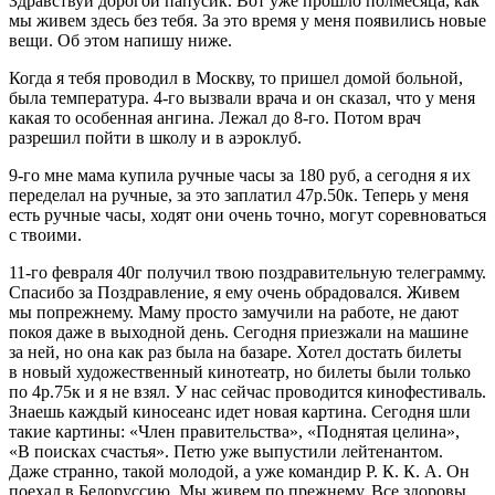
Здравствуй дорогой папусик. Вот уже прошло полмесяца, как
мы живем здесь без тебя. За это время у меня появились новые
вещи. Об этом напишу ниже.
Когда я тебя проводил в Москву, то пришел домой больной,
была температура. 4-го вызвали врача и он сказал, что у меня
какая то особенная ангина. Лежал до 8-го. Потом врач
разрешил пойти в школу и в аэроклуб.
9-го мне мама купила ручные часы за 180 руб, а сегодня я их
переделал на ручные, за это заплатил 47р.50к. Теперь у меня
есть ручные часы, ходят они очень точно, могут соревноваться
с твоими.
11-го февраля 40г получил твою поздравительную телеграмму.
Спасибо за Поздравление, я ему очень обрадовался. Живем
мы попрежнему. Маму просто замучили на работе, не дают
покоя даже в выходной день. Сегодня приезжали на машине
за ней, но она как раз была на базаре. Хотел достать билеты
в новый художественный кинотеатр, но билеты были только
по 4р.75к и я не взял. У нас сейчас проводится кинофестиваль.
Знаешь каждый киносеанс идет новая картина. Сегодня шли
такие картины: «
Член
правительства», «Поднятая целина»,
«В поисках счастья». Петю уже выпустили лейтенантом.
Даже странно, такой молодой, а уже командир Р. К. К. А. Он
поехал в Белоруссию. Мы живем по прежнему. Все здоровы,