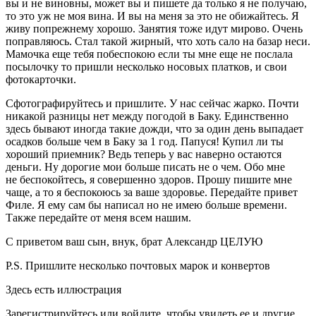
вы и не виновны, может вы и пишете да только я не получаю,
то это уж не моя вина. И вы на меня за это не обижайтесь. Я
живу попрежнему хорошо. Занятия тоже идут мирово. Очень
поправляюсь. Стал такой жирный, что хоть сало на базар неси.
Мамочка еще тебя побеспокою если ты мне еще не послала
посылочку то пришли несколько носовых платков, и свои
фотокарточки.
Сфотографируйтесь и пришлите. У нас сейчас жарко. Почти
никакой разницы нет между погодой в Баку. Единственно
здесь бывают иногда такие дожди, что за один день выпадает
осадков больше чем в Баку за 1 год. Папуся! Купил ли ты
хороший приемник? Ведь теперь у вас наверно остаются
деньги. Ну дорогие мои больше писать не о чем. Обо мне
не беспокойтесь, я совершенно здоров. Прошу пишите мне
чаще, а то я беспокоюсь за ваше здоровье. Передайте привет
Филе. Я ему сам бы написал но не имею больше времени.
Также передайте от меня всем нашим.
С приветом ваш сын, внук, брат Александр ЦЕЛУЮ
Р.S. Пришлите несколько почтовых марок и конвертов
Здесь есть иллюстрация
Зарегистрируйтесь или войдите, чтобы увидеть ее и другие