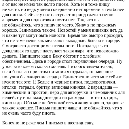
я от вас не имею так долго писем. Хоть и я тоже пишу
не часто, но ведь у меня совершенно нет времени а тем более
для писем. Сейчас у нас наступает период сдачи зачетов
а времени для подготовки почти нет. Так, что вы
не обижайтесь, что я пишу не часто. Живу я по прежнему
хорошо. Занимаюсь так-же. Новостей у меня никаких нет, да
и какие тут могут быть новости. Время так быстро проходит,
что не замечаешь как мелькают выходные. Бываю в городе.
Смотрю его достопримечательности. Погода здесь то
дождливая то вдруг наступает такая жара, что невозможно
дышать. Напишите как в Баку обстоит с хлебным
обеспечением. Здесь в городе стоят порядочные очереди. Ну
у нас зато хлеба сколько хочешь. Питаюсь замечательно,
если б только при этом питании я отдыхал, то наверное
получил бы ожирение сердца. Единственно чего мне сейчас
нужно так это: 1) Белые и черные нитки, подворотнички,
иголки, тетради,
бритв
у, записная книжка, 2 карандаша —
химический и простой, перо для авторучки и чемоданчик для
вещей, ну и на выходные дни на расходы — в театр, цирк,
кино и др. Обо мне не беспокойтесь я живу хорошо, здоровье
так-же хорошее. Письма пишите чаще и не обижайтесь что я
не очень часто буду писать.
Конечно не реже чем 1 письмо в шестидневку.