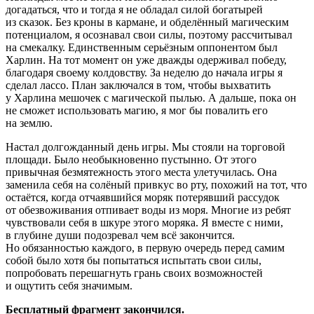
догадаться, что и тогда я не обладал силой богатырей
из сказок. Без кроны в кармане, и обделённый магическим
потенциалом, я осознавал свои силы, поэтому рассчитывал
на смекалку. Единственным серьёзным оппонентом был
Харлин. На тот момент он уже дважды одерживал победу,
благодаря своему колдовству. За неделю до начала игры я
сделал лассо. План заключался в том, чтобы выхватить
у Харлина мешочек с магической пылью. А дальше, пока он
не сможет использовать магию, я мог бы повалить его
на землю.
Настал долгожданный день игры. Мы стояли на торговой
площади. Было необыкновенно пустынно. От этого
привычная безмятежность этого места улетучилась. Она
заменила себя на солёный привкус во рту, похожий на тот, что
остаётся, когда отчаявшийся моряк потерявший рассудок
от обезвоживания отпивает воды из моря. Многие из ребят
чувствовали себя в шкуре этого моряка. Я вместе с ними,
в глубине души подозревал чем всё закончится.
Но обязанностью каждого, в первую очередь перед самим
собой было хотя бы попытаться испытать свои силы,
попробовать перешагнуть грань своих возможностей
и ощутить себя значимым.
Бесплатный фрагмент закончился.