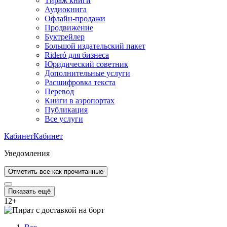
Тираж книги
Аудиокнига
Офлайн-продажи
Продвижение
Буктрейлер
Большой издательский пакет
Rideró для бизнеса
Юридический советник
Дополнительные услуги
Расшифровка текста
Перевод
Книги в аэропортах
Публикация
Все услуги
Кабинет
Кабинет
Уведомления
Отметить все как прочитанные
Показать ещё
12
+