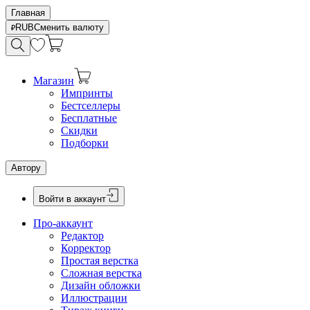
Главная
RUB
Сменить валюту
Магазин
Импринты
Бестселлеры
Бесплатные
Скидки
Подборки
Автору
Войти в аккаунт
Про-аккаунт
Редактор
Корректор
Простая верстка
Сложная верстка
Дизайн обложки
Иллюстрации