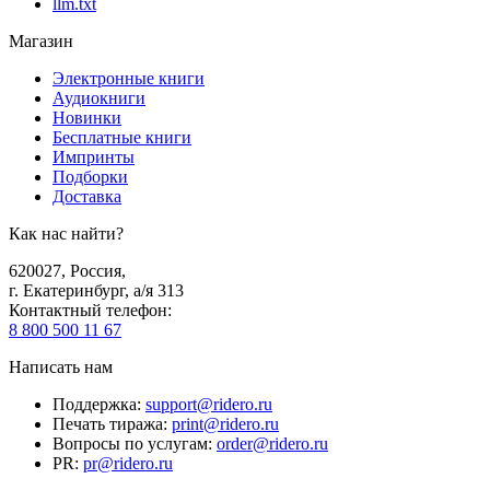
llm.txt
Магазин
Электронные книги
Аудиокниги
Новинки
Бесплатные книги
Импринты
Подборки
Доставка
Как нас найти?
620027
,
Россия
,
г. Екатеринбург, а/я 313
Контактный телефон
:
8 800 500 11 67
Написать нам
Поддержка
:
support@ridero.ru
Печать тиража
:
print@ridero.ru
Вопросы по услугам
:
order@ridero.ru
PR
:
pr@ridero.ru