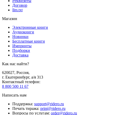
Реквизиты
Договор
llm.txt
Магазин
Электронные книги
Аудиокниги
Новинки
Бесплатные книги
Импринты
Подборки
Доставка
Как нас найти?
620027
,
Россия
,
г. Екатеринбург, а/я 313
Контактный телефон
:
8 800 500 11 67
Написать нам
Поддержка
:
support@ridero.ru
Печать тиража
:
print@ridero.ru
Вопросы по услугам
:
order@ridero.ru