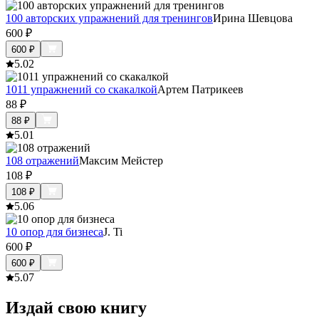
100 авторских упражнений для тренингов
Ирина Шевцова
600
₽
600
₽
5.0
2
1011 упражнений со скакалкой
Артем Патрикеев
88
₽
88
₽
5.0
1
108 отражений
Максим Мейстер
108
₽
108
₽
5.0
6
10 опор для бизнеса
J. Ti
600
₽
600
₽
5.0
7
Издай свою книгу