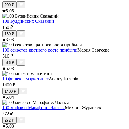
200
₽
5.0
5
108 Буддийских Сказаний
160
₽
160
₽
3.0
3
100 секретов кратного роста прибыли
Мария Сергеева
516
₽
516
₽
5.0
3
10 фишек в маркетинге
Andrey Kuzmin
1400
₽
1400
₽
5.0
4
100 мифов о Марафоне. Часть 2
Михаил Журавлев
272
₽
272
₽
5.0
3