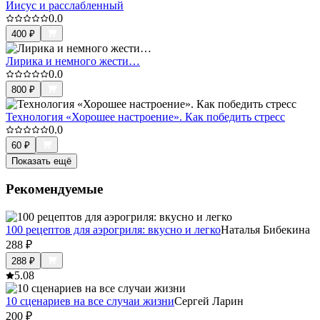
Иисус и расслабленный
0.0
400
₽
Лирика и немного жести…
0.0
800
₽
Технология «Хорошее настроение». Как победить стресс
0.0
60
₽
Показать ещё
Рекомендуемые
100 рецептов для аэрогриля: вкусно и легко
Наталья Бибекина
288
₽
288
₽
5.0
8
10 сценариев на все случаи жизни
Сергей Ларин
200
₽