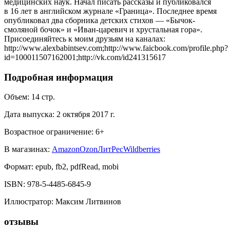
медицинских наук. Начал писать рассказы и публиковался
в 16 лет в английском журнале «Граница». Последнее время
опубликовал два сборника детских стихов — «Бычок-
смоляной бочок» и «Иван-царевич и хрустальная гора».
Присоединяйтесь к моим друзьям на каналах:
http://www.alexbabintsev.com;http://www.faicbook.com/profile.php?
id=100011507162001;http://vk.com/id241315617
Подробная информация
Объем:
14
стр.
Дата выпуска:
2 октября 2017 г.
Возрастное ограничение:
6
+
В магазинах:
Amazon
Ozon
ЛитРес
Wildberries
Формат:
epub, fb2, pdfRead, mobi
ISBN:
978-5-4485-6845-9
Иллюстратор
:
Максим Литвинов
отзывы