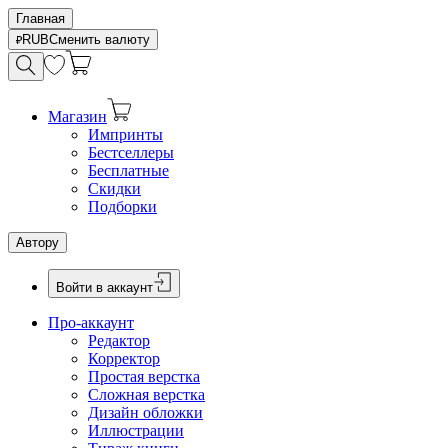
Главная
RUB
Сменить валюту
Магазин
Импринты
Бестселлеры
Бесплатные
Скидки
Подборки
Автору
Войти в аккаунт
Про-аккаунт
Редактор
Корректор
Простая верстка
Сложная верстка
Дизайн обложки
Иллюстрации