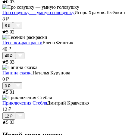
0.0
3
Про совушку — умную головушку
Игорь Храмов-Тесёлкин
8
₽
8
₽
5.0
2
Песенки-раскраски
Елена Фиштик
40
₽
40
₽
5.0
3
Папина сказка
Наталья Курунова
0
₽
0
₽
5.0
1
Приключения Стебля
Дмитрий Кравченко
12
₽
12
₽
5.0
3