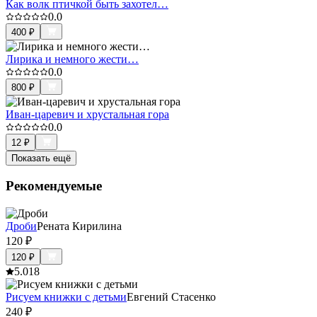
Как волк птичкой быть захотел…
0.0
400
₽
Лирика и немного жести…
0.0
800
₽
Иван-царевич и хрустальная гора
0.0
12
₽
Показать ещё
Рекомендуемые
Дроби
Рената Кирилина
120
₽
120
₽
5.0
18
Рисуем книжки с детьми
Евгений Стасенко
240
₽