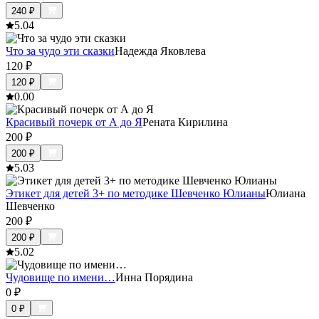
240
₽
5.0
4
Что за чудо эти сказки
Надежда Яковлева
120
₽
120
₽
0.0
0
Красивый почерк от А до Я
Рената Кирилина
200
₽
200
₽
5.0
3
Этикет для детей 3+ по методике Шевченко Юлианы
Юлиана
Шевченко
200
₽
200
₽
5.0
2
Чудовище по имени…
Инна Порядина
0
₽
0
₽