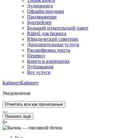
Тираж книги
Аудиокнига
Офлайн-продажи
Продвижение
Буктрейлер
Большой издательский пакет
Rideró для бизнеса
Юридический советник
Дополнительные услуги
Расшифровка текста
Перевод
Книги в аэропортах
Публикация
Все услуги
Кабинет
Кабинет
Уведомления
Отметить все как прочитанные
Показать ещё
6
+