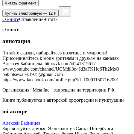
Читать фрагмент
Купить
электронную — 12 ₽
О книге
Оглавление
Читать
О книге
аннотация
Читайте сказки, набирайтесь позитива и мудрости!
Присоединяйтесь к моим зрителям и друзьям на каналах
Алексея Бабинцева: http://vk.com/id241315617
www.youtube.com/channel/UCMdil8o4Jd3aFKHq6Th2MsQ
babintsev.alex1975@gmail.com
https://www.facebook.com/profile.php?id=100011507162001
Организация "Meta Inc." запрещена на территории РФ.
Книга публикуется в авторской орфографии и пунктуации
об авторе
Алексей Бабинцев
Здравствуйте, друзья! Я онколог из Санкт-Петербурга
Бабинцев Алексей. Тружусь более 15 лет. Лечу людей.